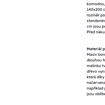
komodou, 
140x200 c
rozměr pos
standardn
cm jsou p
Před nákup
Materiál p
Masiv boro
dlouhou tr
malinko tv
dřevo vyn
která dík
načervenal
například
jsou oblíb