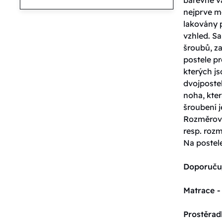
nejprve m
lakovány 
vzhled. S
šroubů, za
postele pr
kterých j
dvojpostel
noha, kter
šroubení j
Rozměrové
resp. roz
Na postel
Doporuču
Matrace -
Prostěrad