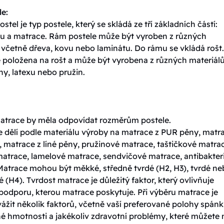
le:
ostel je typ postele, který se skládá ze tří základních částí:
tu a matrace. Rám postele může být vyroben z různých
 včetně dřeva, kovu nebo laminátu. Do rámu se vkládá rošt.
e položena na rošt a může být vyrobena z různých materiálů
y, latexu nebo pružin.
matrace by měla odpovídat rozměrům postele.
e dělí podle materiálu výroby na matrace z PUR pěny, matr
 matrace z líné pěny, pružinové matrace, taštičkové matra
matrace, lamelové matrace, sendvičové matrace, antibakteri
Matrace mohou být měkké, středně tvrdé (H2, H3), tvrdé n
é (H4). Tvrdost matrace je důležitý faktor, který ovlivňuje
podporu, kterou matrace poskytuje. Při výběru matrace je
vážit několik faktorů, včetně vaší preferované polohy spánk
né hmotnosti a jakékoliv zdravotní problémy, které můžete 