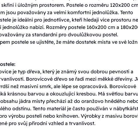
skříní i úložným prostorem. Postele o rozměru 120x200 cm
m jsou považovány za velmi komfortní jednolůžka. Tento
tele je ideální pro jednotlivce, kteří hledají více prostoru n
í jednolůžko nabízí. Rozměry postele 160x200 cm a 180x20
ovažovány za standardní pro dvoulůžkovou postel.
em postele se ujistěte, že máte dostatek místa ve své ložni
ostele:
vice je typ dřeva, který je známý svou dobrou pevností a
vanlivostí. Borovicové dřevo se řadí mezi měkké dřeviny. J
rdší než masivní smrk, ale lépe se opracovává. Borovicové
iká krásnou barvou a okouzlující kresbou. Má světlou barvu
y obsahu jádra místy přechází až do oranžovo hnědého neb
ého odstínu. Tento materiál je často používán v nábytkářst
 pro výrobu postelí nebo knihoven. Výrobky z masivu borov
ené pro svůj přírodní vzhled a trvanlivost.