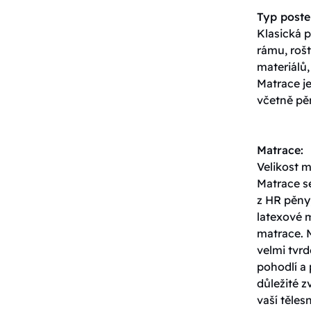
Typ poste
Klasická p
rámu, roš
materiálů,
Matrace j
včetně pěn
Matrace:
Velikost 
Matrace s
z HR pěny,
latexové 
matrace. 
velmi tvrd
pohodlí a 
důležité z
vaší těles