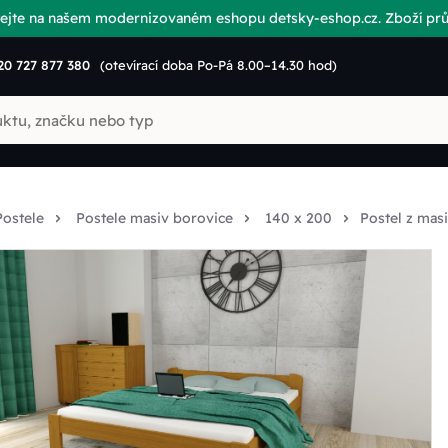
vítejte na našem modernizovaném eshopu detsky-eshop.cz. Zboží p
20 727 877 380
(otevírací doba Po-Pá 8.00–14.30 hod)
Postele
Postele masiv borovice
140 x 200
Postel z mas