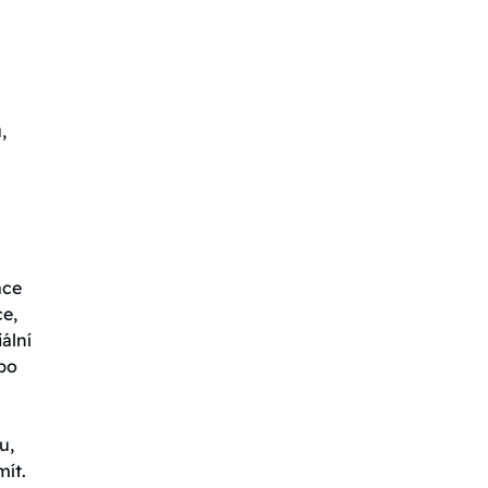
,
ace
ce,
ální
ebo
u,
mít.