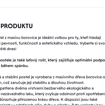
 PRODUKTU
l z masivu borovice je ideální volbou pro ty, kteří hledají
pevnosti, funkčnosti a estetického vzhledu. Vyberte si sv
eště dnes!
ostele je také laťový rošt, který zajišťuje optimální podp
t během spánku.
 a stabilní postel je vyrobena z masivního dřeva borovice o 
, což zaručuje její stabilitu a dlouhou životnost.
 opatřena dvěma vrstvami bezbarvého ekologického a
 nezávadného laku, který zvyšuje odolnost proti opotřebení
ůrazňuje přirozenou krásu dřeva. K dispozici jsou také
rianty v odstínech olše, dubu a ořechu. Tyto varianty jsou