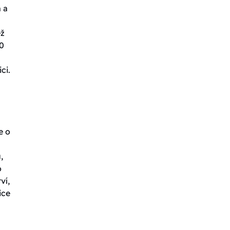
 a
ež
0
ci.
e o
,
o
ví,
ice