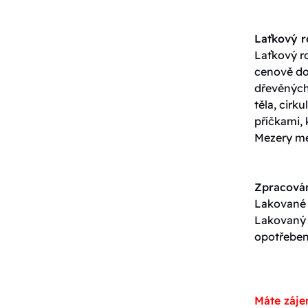
Laťkový 
Laťkový ro
cenově do
dřevěných 
těla, cirk
příčkami, 
Mezery me
Zpracován
Lakované p
Lakovaný p
opotřeben
Máte záje