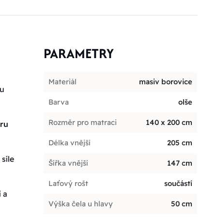
PARAMETRY
Materiál
masiv borovice
ou
Barva
olše
Rozměr pro matraci
140 x 200 cm
oru
Délka vnější
205 cm
síle
Šířka vnější
147 cm
Laťový rošt
součástí
 a
Výška čela u hlavy
50 cm