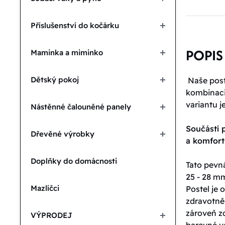
Příslušenství do kočárku
POPIS
Maminka a miminko
Dětský pokoj
Naše poste
kombinaci 
variantu j
Nástěnné čalouněné panely
Součástí p
Dřevěné výrobky
a komfor
Doplňky do domácnosti
Tato pevná
25 - 28 mm
Mazlíčci
Postel je
zdravotně
zároveň zd
VÝPRODEJ
barevné va