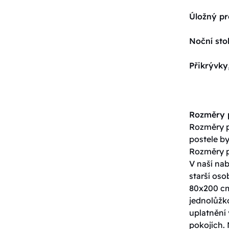
Úložný pr
Noční sto
Přikrývky
Rozměry p
Rozměry po
postele by
Rozměry p
V naší nab
starší os
80x200 cm
jednolůžko
uplatnění 
pokojích. 