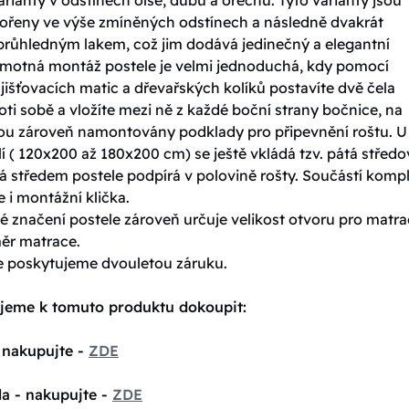
ořeny ve výše zmíněných odstínech a následně dvakrát
průhledným lakem, což jim dodává jedinečný a elegantní
amotná montáž postele je velmi jednoduchá, kdy pomocí
jišťovacích matic a dřevařských kolíků postavíte dvě čela
oti sobě a vložíte mezi ně z každé boční strany bočnice, na
sou zároveň namontovány podklady pro připevnění roštu. U
í ( 120x200 až 180x200 cm) se ještě vkládá tzv. pátá středo
á středem postele podpírá v polovině rošty. Součástí komp
e i montážní klička.
 značení postele zároveň určuje velikost otvoru pro matrac
měr matrace.
e poskytujeme dvouletou záruku.
jeme k tomuto produktu dokoupit:
 nakupujte -
ZDE
la - nakupujte -
ZDE