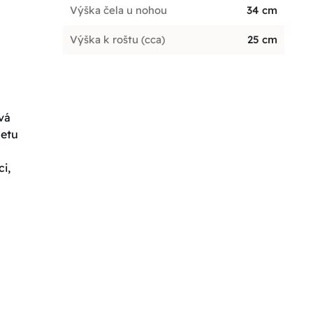
Výška čela u nohou
34 cm
Výška k roštu (cca)
25 cm
vá
letu
i,