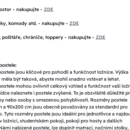
ostor - nakupujte -
ZDE
lky, komody atd. - nakupujte -
ZDE
, polštáře, chrániče, toppery - nakupujte -
ZDE
ostele:
stele jsou klíčové pro pohodlí a funkčnost ložnice. Výška
 měla být taková, abyste mohli snadno vstávat a lehat.
ostele mohou ovlivnit celkový vzhled a funkčnost vaší ložn
ídce naleznete i postele zvýšené. To je obzvláště důležité p
oby nebo osoby s omezenou pohyblivostí. Rozměry postele
 a 90x200 cm jsou obecně považovány za standardní pro
. Tyto rozměry postele jsou ideální pro jednotlivce a najdo
v ložnici, studentském pokoji, pokoji pro hosty a dalších
Námi nabízené postele, lze doplnit matrací, nočními stolky,