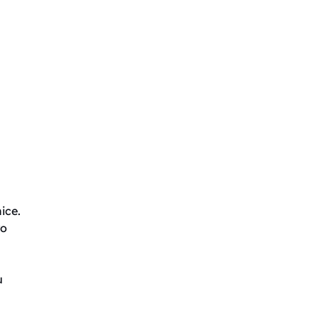
ice.
ro
u