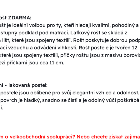
rošt ZDARMA:
št je ideální volbou pro ty, kteří hledají kvalitní, pohodlný a
stupný podklad pod matraci. Laťkový rošt se skládá z
lišt, které jsou spojeny textilií. Rošt poskytuje dobrou pod
ulaci vzduchu a odvádění vlhkosti. Rošt postele je tvořen 12
které jsou spojeny textilií, příčky roštu jsou z masivu borovi
zi příčkami jsou cca 11 cm.
í - lakovaná postel:
ostele jsou oblíbené pro svůj elegantní vzhled a odolnost.
ovrch je hladký, snadno se čistí a je odolný vůči poškrábá
í.
m o velkoobchodní spolupráci? Nebo chcete získat zajím