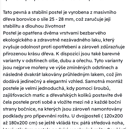
Tato pevná a stabilní postel je vyrobena z masivního
dřeva borovice o síle 25 - 28 mm, což zaručuje její
stabilitu a dlouhou životnost
Postel je opatřena dvěma vrstvami bezbarvého
ekologického a zdravotně nezávadného laku, který
zvyšuje odolnost proti opotřebení a zároveň zdůrazňuje
přirozenou krásu dřeva. K dispozici jsou také barevné
varianty v odstínech olše, dubu a ořechu. Tyto varianty
jsou nejprve mořeny ve výše zmíněných odstínech a
následně dvakrát lakovány průhledným lakem, což jim
dodává jedinečný a elegantní vzhled. Samotná montáž
postele je velmi jednoduchá, kdy pomocí šroubů,
zajišťovacích matic a dřevařských kolíků postavíte dvě
čela postele proti sobě a vložíte mezi ně z každé boční
strany bočnice, na kterých jsou zároveň namontovány
podklady pro připevnění roštu. U dvojpostelí ( 120x200
až 180x200 cm) se ještě vkládá tzv. pátá středová noha,