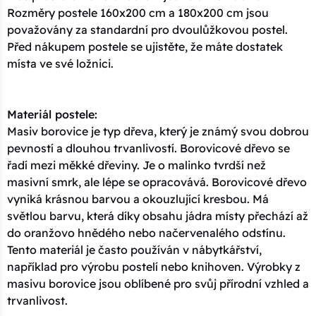
Rozměry postele 160x200 cm a 180x200 cm jsou
považovány za standardní pro dvoulůžkovou postel.
Před nákupem postele se ujistěte, že máte dostatek
místa ve své ložnici.
Materiál postele:
Masiv borovice je typ dřeva, který je známý svou dobrou
pevností a dlouhou trvanlivostí. Borovicové dřevo se
řadí mezi měkké dřeviny. Je o malinko tvrdší než
masivní smrk, ale lépe se opracovává. Borovicové dřevo
vyniká krásnou barvou a okouzlující kresbou. Má
světlou barvu, která díky obsahu jádra místy přechází až
do oranžovo hnědého nebo načervenalého odstínu.
Tento materiál je často používán v nábytkářství,
například pro výrobu postelí nebo knihoven. Výrobky z
masivu borovice jsou oblíbené pro svůj přírodní vzhled a
trvanlivost.