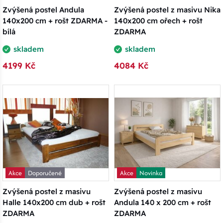
Zvýšená postel Andula
Zvýšená postel z masivu Nika
140x200 cm + rošt ZDARMA -
140x200 cm ořech + rošt
bílá
ZDARMA
skladem
skladem
4199 Kč
4084 Kč
Akce
Doporučené
Akce
Novinka
Zvýšená postel z masivu
Zvýšená postel z masivu
Halle 140x200 cm dub + rošt
Andula 140 x 200 cm + rošt
ZDARMA
ZDARMA