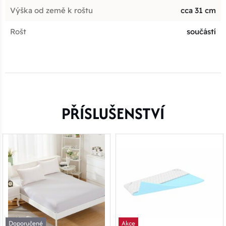
Výška od země k roštu
cca 31 cm
Rošt
součástí
PŘÍSLUŠENSTVÍ
Doporučené
Akce