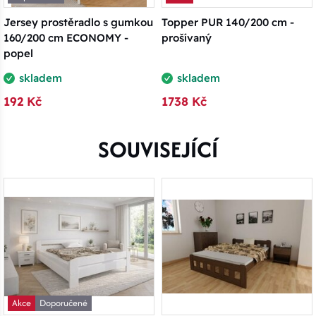
Jersey prostěradlo s gumkou
Topper PUR 140/200 cm -
160/200 cm ECONOMY -
prošívaný
popel
skladem
skladem
192 Kč
1738 Kč
SOUVISEJÍCÍ
Akce
Doporučené