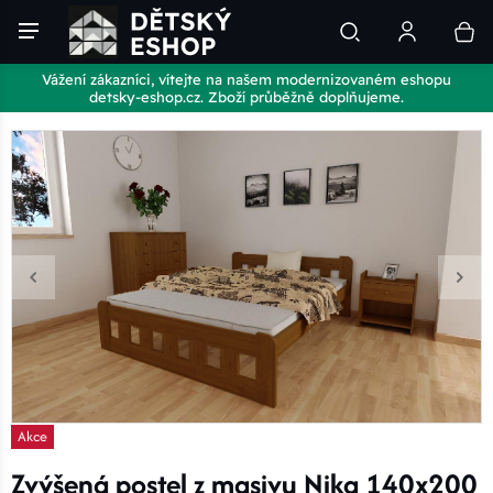
Vážení zákazníci, vítejte na našem modernizovaném eshopu
detsky-eshop.cz. Zboží průběžně doplňujeme.
Akce
Zvýšená postel z masivu Nika 140x200