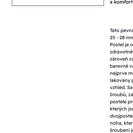
a komfor
Tato pevná
25 - 28 mm
Postel je
zdravotně
zároveň zd
barevné va
nejprve m
lakovány 
vzhled. S
šroubů, za
postele pr
kterých j
dvojpostel
noha, kter
šroubení j