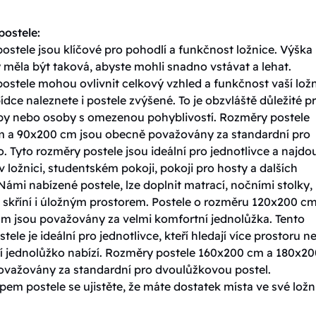
ostele:
stele jsou klíčové pro pohodlí a funkčnost ložnice. Výška
 měla být taková, abyste mohli snadno vstávat a lehat.
ostele mohou ovlivnit celkový vzhled a funkčnost vaší ložn
ídce naleznete i postele zvýšené. To je obzvláště důležité p
oby nebo osoby s omezenou pohyblivostí. Rozměry postele
 a 90x200 cm jsou obecně považovány za standardní pro
. Tyto rozměry postele jsou ideální pro jednotlivce a najdo
v ložnici, studentském pokoji, pokoji pro hosty a dalších
Námi nabízené postele, lze doplnit matrací, nočními stolky,
skříní i úložným prostorem. Postele o rozměru 120x200 cm
m jsou považovány za velmi komfortní jednolůžka. Tento
tele je ideální pro jednotlivce, kteří hledají více prostoru n
í jednolůžko nabízí. Rozměry postele 160x200 cm a 180x20
ovažovány za standardní pro dvoulůžkovou postel.
em postele se ujistěte, že máte dostatek místa ve své ložni