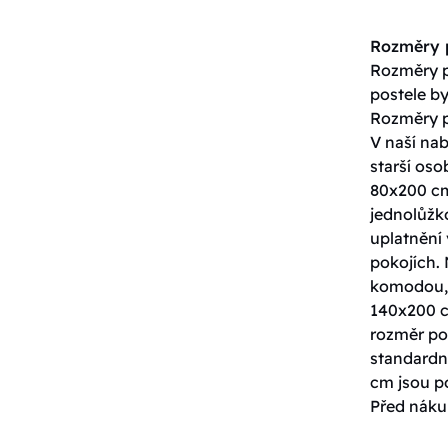
Rozměry p
Rozměry po
postele by
Rozměry p
V naší nab
starší os
80x200 cm
jednolůžko
uplatnění 
pokojích. 
komodou, 
140x200 c
rozměr pos
standardn
cm jsou p
Před nákup