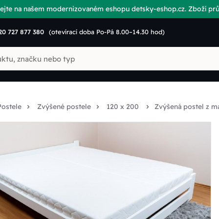
vítejte na našem modernizovaném eshopu detsky-eshop.cz. Zboží p
20 727 877 380
(otevírací doba Po-Pá 8.00–14.30 hod)
Postele
Zvýšené postele
120 x 200
Zvýšená postel z m