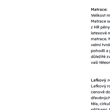
Matrace:
Velikost 
Matrace s
z HR pěny,
latexové 
matrace. 
velmi tvrd
pohodlí a 
důležité z
vaší těles
Laťkový 
Laťkový ro
cenově do
dřevěných 
těla, cirk
příčkami, 