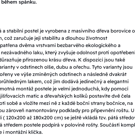
t během spánku.
 a stabilní postel je vyrobena z masivního dřeva borovice o 
, což zaručuje její stabilitu a dlouhou životnost
 opatřena dvěma vrstvami bezbarvého ekologického a
 nezávadného laku, který zvyšuje odolnost proti opotřebení
ůrazňuje přirozenou krásu dřeva. K dispozici jsou také
rianty v odstínech olše, dubu a ořechu. Tyto varianty jsou
ořeny ve výše zmíněných odstínech a následně dvakrát
průhledným lakem, což jim dodává jedinečný a elegantní
amotná montáž postele je velmi jednoduchá, kdy pomocí
jišťovacích matic a dřevařských kolíků postavíte dvě čela
oti sobě a vložíte mezi ně z každé boční strany bočnice, na
sou zároveň namontovány podklady pro připevnění roštu. U
í ( 120x200 až 180x200 cm) se ještě vkládá tzv. pátá středo
á středem postele podpírá v polovině rošty. Součástí komp
e i montážní klička.