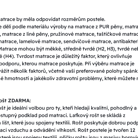
matrace by měla odpovídat rozměrům postele.
e dělí podle materiálu výroby na matrace z PUR pěny, matr
 matrace z líné pěny, pružinové matrace, taštičkové matra
matrace, lamelové matrace, sendvičové matrace, antibakteri
Matrace mohou být měkké, středně tvrdé (H2, H3), tvrdé n
é (H4). Tvrdost matrace je důležitý faktor, který ovlivňuje
podporu, kterou matrace poskytuje. Při výběru matrace je
vážit několik faktorů, včetně vaší preferované polohy spánk
né hmotnosti a jakékoliv zdravotní problémy, které můžete 
rošt ZDARMA:
št je ideální volbou pro ty, kteří hledají kvalitní, pohodlný a
stupný podklad pod matraci. Laťkový rošt se skládá z
lišt, které jsou spojeny textilií. Rošt poskytuje dobrou pod
ulaci vzduchu a odvádění vlhkosti. Rošt postele je tvořen 12
které jsou spojeny textilií, příčky roštu jsou z masivu borovi