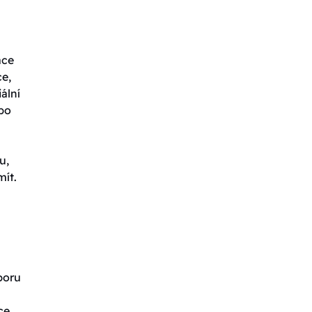
ace
ce,
ální
ebo
u,
mít.
poru
ce.