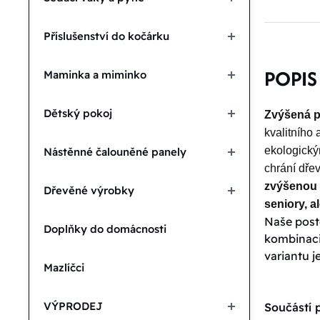
Příslušenství do kočárku
POPIS
Maminka a miminko
Dětský pokoj
Zvýšená p
kvalitního 
ekologický
Nástěnné čalouněné panely
chrání dře
zvýšenou 
Dřevěné výrobky
seniory, 
Naše poste
Doplňky do domácnosti
kombinaci 
variantu j
Mazlíčci
VÝPRODEJ
Součástí p