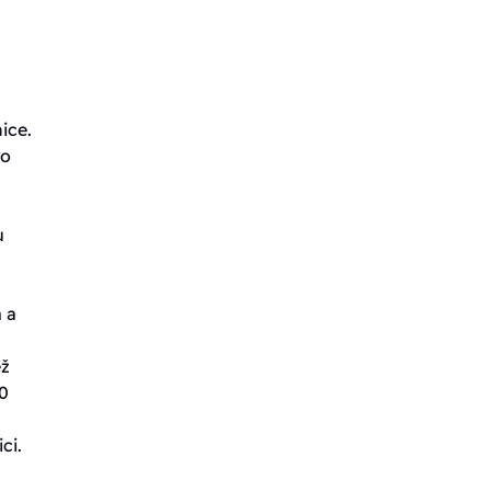
ice.
ro
u
 a
ež
0
ci.