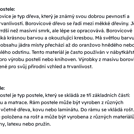
ostele:
vice je typ dřeva, který je známý svou dobrou pevností a
vanlivostí. Borovicové dřevo se řadí mezi měkké dřeviny. J
rdší než masivní smrk, ale lépe se opracovává. Borovicové
iká krásnou barvou a okouzlující kresbou. Má světlou barvu
y obsahu jádra místy přechází až do oranžovo hnědého neb
ého odstínu. Tento materiál je často používán v nábytkářst
 pro výrobu postelí nebo knihoven. Výrobky z masivu borov
ené pro svůj přírodní vzhled a trvanlivost.
le:
ostel je typ postele, který se skládá ze tří základních částí:
tu a matrace. Rám postele může být vyroben z různých
 včetně dřeva, kovu nebo laminátu. Do rámu se vkládá rošt.
e položena na rošt a může být vyrobena z různých materiálů
y, latexu nebo pružin.