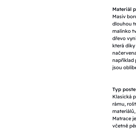
Materiál p
Masiv boro
dlouhou tr
malinko tv
dřevo vyn
která dík
načervenal
například
jsou oblíb
Typ poste
Klasická p
rámu, roš
materiálů,
Matrace j
včetně pěn