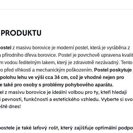
 PRODUKTU
ostel
z masivu borovice je moderní postel, která je vyráběna z
a přírodního dřeva borovice. Postel je povrchově upravena kvali
m vodou ředitelným lakem, který je zdravotně nezávadný. Tento
vo před vlhkostí a mechanickým poškozením.
Postel poskytuje
polohu lehu ve výši cca 34 cm, což je vhodné nejen pro
ale také pro osoby s problémy pohybového aparátu.
l z masivu borovice je ideální volbou pro ty, kteří hledají
pevnosti, funkčnosti a estetického vzhledu. Vyberte si sv
eště dnes!
ostele je také laťový rošt, který zajišťuje optimální podp