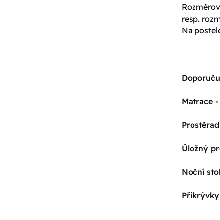
Rozměrové
resp. roz
Na postel
Doporuču
Matrace -
Prostěrad
Úložný pr
Noční sto
Přikrývky