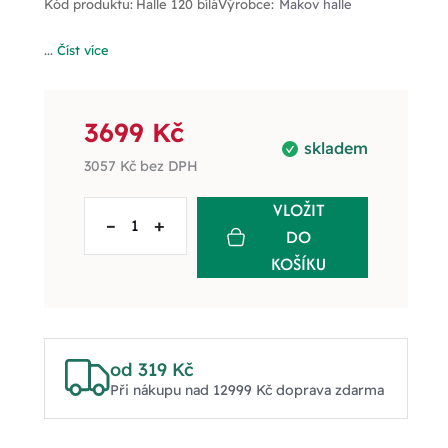
Kód produktu:
Halle 120 bílá
Výrobce:
Makov halle
...
Číst více
3699 Kč
skladem
3057 Kč
bez DPH
VLOŽIT
–
+
DO
KOŠÍKU
od 319 Kč
Při nákupu nad 12999 Kč doprava zdarma