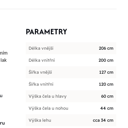
PARAMETRY
Délka vnější
206 cm
tním
Délka vnitřní
200 cm
 lak
Šířka vnější
127 cm
Šířka vnitřní
120 cm
ou
Výška čela u hlavy
60 cm
Výška čela u nohou
44 cm
Výška lehu
cca 34 cm
oru