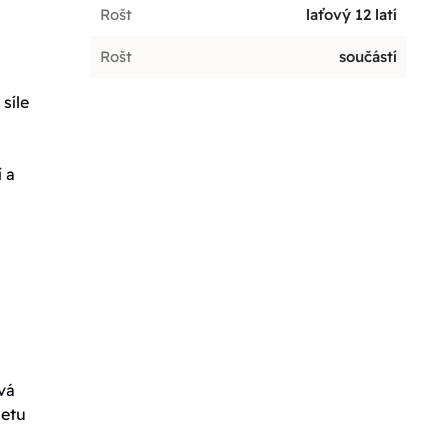
Rošt
laťový 12 latí
Rošt
součástí
síle
 a
vá
letu