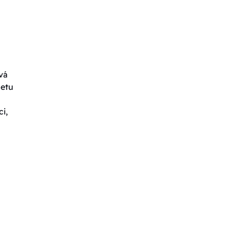
vá
letu
i,