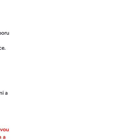
poru
ce.
ní a
avou
m a