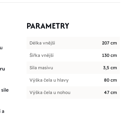
PARAMETRY
Délka vnější
207 cm
ou
Šířka vnější
130 cm
Síla masivu
3,5 cm
oru
Výška čela u hlavy
80 cm
síle
Výška čela u nohou
47 cm
 a