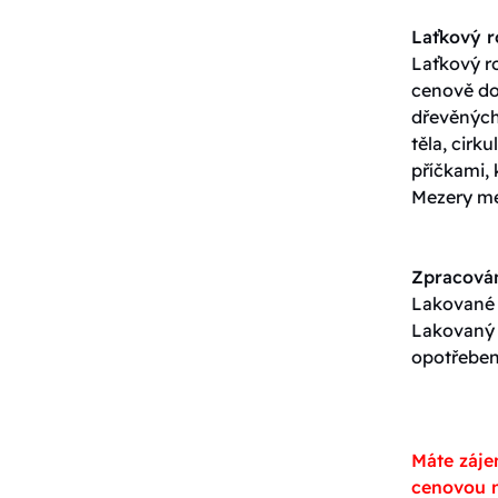
Laťkový 
Laťkový ro
cenově do
dřevěných 
těla, cirk
příčkami, 
Mezery me
Zpracován
Lakované p
Lakovaný p
opotřeben
Máte záje
cenovou n