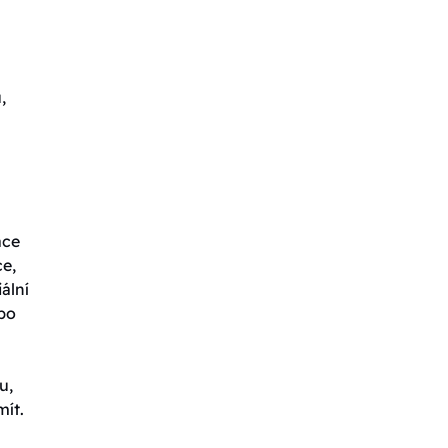
,
ace
ce,
ální
ebo
u,
mít.