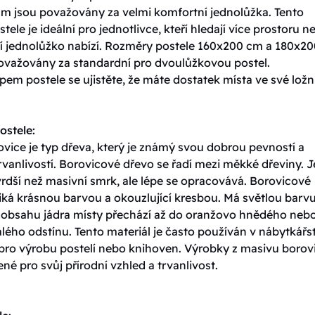
m jsou považovány za velmi komfortní jednolůžka. Tento
tele je ideální pro jednotlivce, kteří hledají více prostoru n
í jednolůžko nabízí. Rozměry postele 160x200 cm a 180x20
ovažovány za standardní pro dvoulůžkovou postel.
em postele se ujistěte, že máte dostatek místa ve své ložni
ostele:
vice je typ dřeva, který je známý svou dobrou pevností a
vanlivostí. Borovicové dřevo se řadí mezi měkké dřeviny. J
rdší než masivní smrk, ale lépe se opracovává. Borovicové
iká krásnou barvou a okouzlující kresbou. Má světlou barvu
y obsahu jádra místy přechází až do oranžovo hnědého neb
ého odstínu. Tento materiál je často používán v nábytkářst
 pro výrobu postelí nebo knihoven. Výrobky z masivu borov
ené pro svůj přírodní vzhled a trvanlivost.