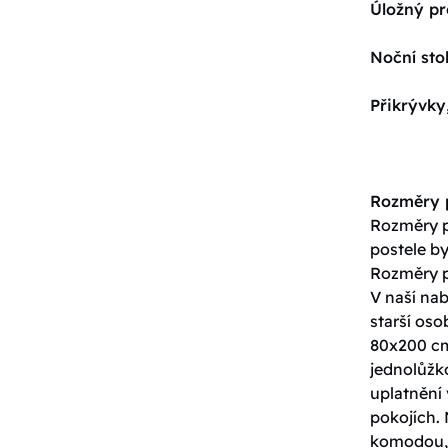
Úložný pr
Noční sto
Přikrývky
Rozměry p
Rozměry po
postele by
Rozměry p
V naší nab
starší os
80x200 cm
jednolůžko
uplatnění 
pokojích. 
komodou, 