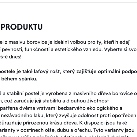
 PRODUKTU
l z masivu borovice je ideální volbou pro ty, kteří hledají
pevnosti, funkčnosti a estetického vzhledu. Vyberte si sv
eště dnes!
ostele je také laťový rošt, který zajišťuje optimální podp
t během spánku.
 a stabilní postel je vyrobena z masivního dřeva borovice o 
, což zaručuje její stabilitu a dlouhou životnost
 opatřena dvěma vrstvami bezbarvého ekologického a
 nezávadného laku, který zvyšuje odolnost proti opotřebení
ůrazňuje přirozenou krásu dřeva. K dispozici jsou také
rianty v odstínech olše, dubu a ořechu. Tyto varianty jsou