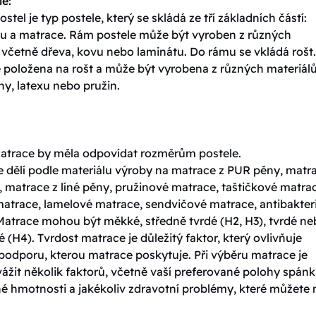
le:
ostel je typ postele, který se skládá ze tří základních částí:
tu a matrace. Rám postele může být vyroben z různých
 včetně dřeva, kovu nebo laminátu. Do rámu se vkládá rošt.
e položena na rošt a může být vyrobena z různých materiálů
y, latexu nebo pružin.
matrace by měla odpovídat rozměrům postele.
e dělí podle materiálu výroby na matrace z PUR pěny, matr
 matrace z líné pěny, pružinové matrace, taštičkové matra
matrace, lamelové matrace, sendvičové matrace, antibakteri
Matrace mohou být měkké, středně tvrdé (H2, H3), tvrdé n
é (H4). Tvrdost matrace je důležitý faktor, který ovlivňuje
podporu, kterou matrace poskytuje. Při výběru matrace je
vážit několik faktorů, včetně vaší preferované polohy spánk
né hmotnosti a jakékoliv zdravotní problémy, které můžete 