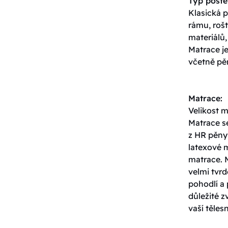
Typ poste
Klasická p
rámu, roš
materiálů,
Matrace j
včetně pěn
Matrace:
Velikost 
Matrace s
z HR pěny,
latexové 
matrace. 
velmi tvrd
pohodlí a 
důležité z
vaší těles