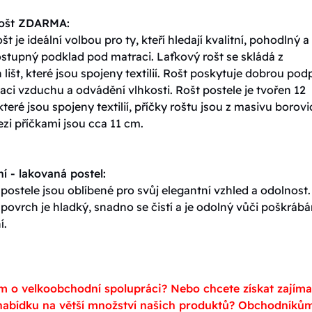
rošt ZDARMA:
št je ideální volbou pro ty, kteří hledají kvalitní, pohodlný a
stupný podklad pod matraci. Laťkový rošt se skládá z
lišt, které jsou spojeny textilií. Rošt poskytuje dobrou pod
ulaci vzduchu a odvádění vlhkosti. Rošt postele je tvořen 12
které jsou spojeny textilií, příčky roštu jsou z masivu borovi
zi příčkami jsou cca 11 cm.
í - lakovaná postel:
ostele jsou oblíbené pro svůj elegantní vzhled a odolnost.
ovrch je hladký, snadno se čistí a je odolný vůči poškrábá
í.
m o velkoobchodní spolupráci? Nebo chcete získat zajím
abídku na větší množství našich produktů? Obchodníků