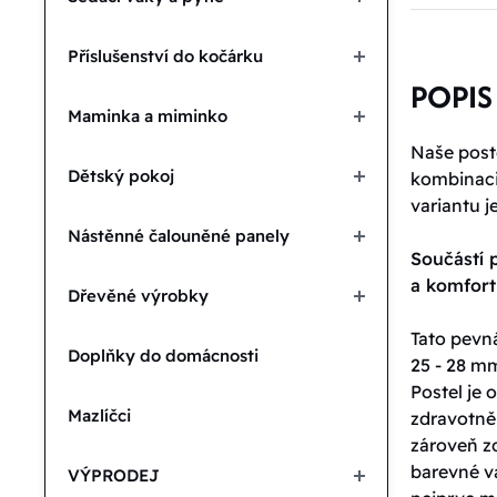
Příslušenství do kočárku
POPIS
Maminka a miminko
Naše poste
Dětský pokoj
kombinaci 
variantu j
Nástěnné čalouněné panely
Součástí p
a komfor
Dřevěné výrobky
Tato pevná
Doplňky do domácnosti
25 - 28 mm
Postel je
Mazlíčci
zdravotně
zároveň zd
barevné va
VÝPRODEJ