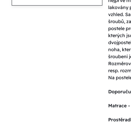
nejprve m
lakovány 
vzhled. S
šroubů, za
postele pr
kterých j
dvojpostel
noha, kter
šroubení j
Rozměrové
resp. roz
Na postel
Doporuču
Matrace -
Prostěrad