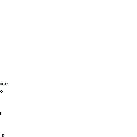
ice.
ro
u
 a