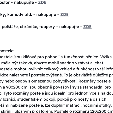
ostor - nakupujte -
ZDE
lky, komody atd. - nakupujte -
ZDE
, polštáře, chrániče, toppery - nakupujte -
ZDE
ostele:
stele jsou klíčové pro pohodlí a funkčnost ložnice. Výška
 měla být taková, abyste mohli snadno vstávat a lehat.
ostele mohou ovlivnit celkový vzhled a funkčnost vaší ložn
ídce naleznete i postele zvýšené. To je obzvláště důležité p
oby nebo osoby s omezenou pohyblivostí. Rozměry postele
 a 90x200 cm jsou obecně považovány za standardní pro
. Tyto rozměry postele jsou ideální pro jednotlivce a najdo
v ložnici, studentském pokoji, pokoji pro hosty a dalších
Námi nabízené postele, lze doplnit matrací, nočními stolky,
skříní i úložným prostorem. Postele o rozměru 120x200 cm