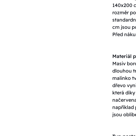
140x200 c
rozměr pos
standardn
cm jsou p
Před nákup
Materiál p
Masiv boro
dlouhou tr
malinko tv
dřevo vyn
která dík
načervenal
například
jsou oblíb