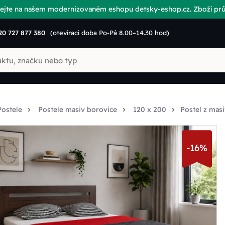
vítejte na našem modernizovaném eshopu detsky-eshop.cz. Zboží p
20 727 877 380
(otevírací doba Po-Pá 8.00–14.30 hod)
Postele
Postele masiv borovice
120 x 200
Postel z ma
-16%