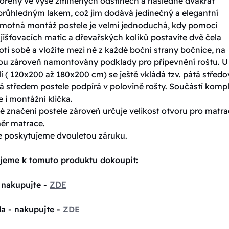
ořeny ve výše zmíněných odstínech a následně dvakrát
průhledným lakem, což jim dodává jedinečný a elegantní
amotná montáž postele je velmi jednoduchá, kdy pomocí
jišťovacích matic a dřevařských kolíků postavíte dvě čela
oti sobě a vložíte mezi ně z každé boční strany bočnice, na
sou zároveň namontovány podklady pro připevnění roštu. U
í ( 120x200 až 180x200 cm) se ještě vkládá tzv. pátá středo
á středem postele podpírá v polovině rošty. Součástí komp
e i montážní klička.
 značení postele zároveň určuje velikost otvoru pro matrac
měr matrace.
e poskytujeme dvouletou záruku.
jeme k tomuto produktu dokoupit:
 nakupujte -
ZDE
la - nakupujte -
ZDE