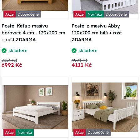
Akce
Doporučené
Akce
Novinka
Doporučené
Postel Káťa z masivu
Postel z masivu Abby
borovice 4 cm - 120x200 cm
120x200 cm bílá + rošt
+ rošt ZDARMA
ZDARMA
skladem
skladem
8324 Kč
4894 Kč
6992 Kč
4111 Kč
Akce
Novinka
Akce
Doporučené