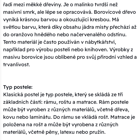
řadí mezi měkké dřeviny. Je o malinko tvrdší než
masivní smrk, ale lépe se opracovává. Borovicové dřevo
vyniká krásnou barvou a okouzlující kresbou. Má
světlou barvu, která díky obsahu jádra místy přechází až
do oranžovo hnědého nebo načervenalého odstínu.
Tento materiál je často používán v nábytkářství,
například pro výrobu postelí nebo knihoven. Výrobky z
masivu borovice jsou oblíbené pro svůj přírodní vzhled a
trvanlivost.
Typ postele:
Klasická postel je typ postele, který se skládá ze tří
základních částí: rámu, roštu a matrace. Rám postele
může být vyroben z různých materiálů, včetně dřeva,
kovu nebo laminátu. Do rámu se vkládá rošt. Matrace je
položena na rošt a může být vyrobena z různých
materiálů, včetně pěny, latexu nebo pružin.