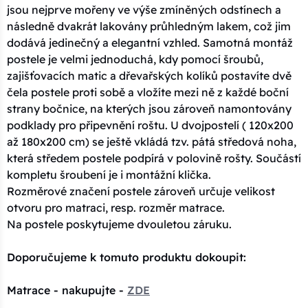
jsou nejprve mořeny ve výše zmíněných odstínech a
následně dvakrát lakovány průhledným lakem, což jim
dodává jedinečný a elegantní vzhled. Samotná montáž
postele je velmi jednoduchá, kdy pomocí šroubů,
zajišťovacích matic a dřevařských kolíků postavíte dvě
čela postele proti sobě a vložíte mezi ně z každé boční
strany bočnice, na kterých jsou zároveň namontovány
podklady pro připevnění roštu. U dvojpostelí ( 120x200
až 180x200 cm) se ještě vkládá tzv. pátá středová noha,
která středem postele podpírá v polovině rošty. Součástí
kompletu šroubení je i montážní klička.
Rozměrové značení postele zároveň určuje velikost
otvoru pro matraci, resp. rozměr matrace.
Na postele poskytujeme dvouletou záruku.
Doporučujeme k tomuto produktu dokoupit:
Matrace - nakupujte -
ZDE