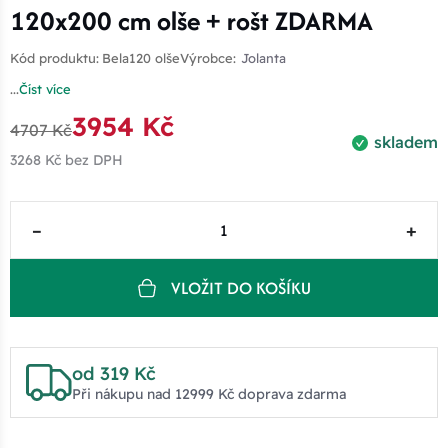
120x200 cm olše + rošt ZDARMA
Kód produktu:
Bela120 olše
Výrobce:
Jolanta
...
Číst více
3954 Kč
4707 Kč
skladem
3268 Kč
bez DPH
–
+
VLOŽIT DO KOŠÍKU
od 319 Kč
Při nákupu nad 12999 Kč doprava zdarma