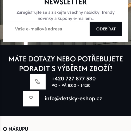
NEWSLETTER
Zaregistrujte se a získejte všechny nabídky, trendy
novinky a kupóny e-mailem..
ODEBÍRAT
MÁTE DOTAZY NEBO POTŘEBUJETE
PORADIT S VÝBĚREM ZBOŽÍ?
+420 727 877 380
PO - PÁ 8:00 - 14:30
info@detsky-eshop.cz
O NÁKUPU