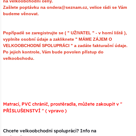
na velkoobchodní ceny.
Zašlete poptávku na ondera@seznam.cz, velice rádi se Vám
budeme věnovat.
Popřípadě se zaregistrujte se ( " UŽIVATEL " - v horní liště ),
vyplníte osobní údaje a zakliknete " MÁME ZÁJEM O
VELKOOBCHODNÍ SPOLUPRÁCI " a zadáte fakturační údaje.
Po jejich kontrole, Vám bude povolen přístup do
velkoobchodu.
Matraci, PVC chránič, prostěradla, můžete zakoupit v "
PŘÍSLUŠENSTVÍ " ( vpravo )
Chcete velkoobchodní spolupráci? Info na