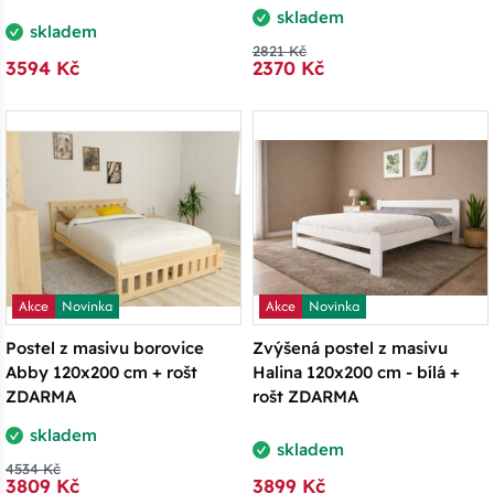
skladem
skladem
2821 Kč
3594 Kč
2370 Kč
Akce
Novinka
Akce
Novinka
Postel z masivu borovice
Zvýšená postel z masivu
Abby 120x200 cm + rošt
Halina 120x200 cm - bílá +
ZDARMA
rošt ZDARMA
skladem
skladem
4534 Kč
3809 Kč
3899 Kč