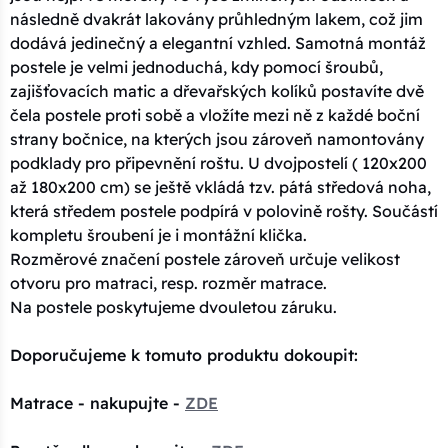
následně dvakrát lakovány průhledným lakem, což jim
dodává jedinečný a elegantní vzhled. Samotná montáž
postele je velmi jednoduchá, kdy pomocí šroubů,
zajišťovacích matic a dřevařských kolíků postavíte dvě
čela postele proti sobě a vložíte mezi ně z každé boční
strany bočnice, na kterých jsou zároveň namontovány
podklady pro připevnění roštu. U dvojpostelí ( 120x200
až 180x200 cm) se ještě vkládá tzv. pátá středová noha,
která středem postele podpírá v polovině rošty. Součástí
kompletu šroubení je i montážní klička.
Rozměrové značení postele zároveň určuje velikost
otvoru pro matraci, resp. rozměr matrace.
Na postele poskytujeme dvouletou záruku.
Doporučujeme k tomuto produktu dokoupit:
Matrace - nakupujte -
ZDE