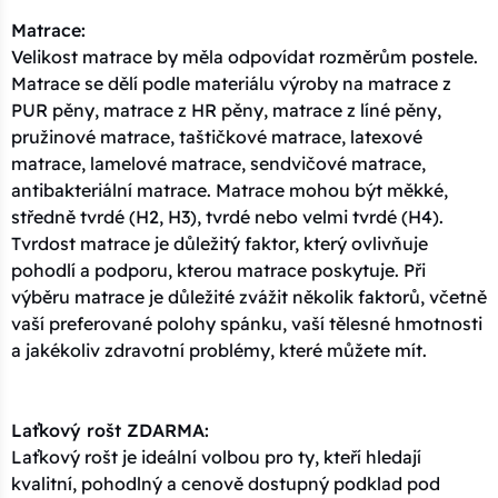
Matrace:
Velikost matrace by měla odpovídat rozměrům postele.
Matrace se dělí podle materiálu výroby na matrace z
PUR pěny, matrace z HR pěny, matrace z líné pěny,
pružinové matrace, taštičkové matrace, latexové
matrace, lamelové matrace, sendvičové matrace,
antibakteriální matrace. Matrace mohou být měkké,
středně tvrdé (H2, H3), tvrdé nebo velmi tvrdé (H4).
Tvrdost matrace je důležitý faktor, který ovlivňuje
pohodlí a podporu, kterou matrace poskytuje. Při
výběru matrace je důležité zvážit několik faktorů, včetně
vaší preferované polohy spánku, vaší tělesné hmotnosti
a jakékoliv zdravotní problémy, které můžete mít.
Laťkový rošt ZDARMA:
Laťkový rošt je ideální volbou pro ty, kteří hledají
kvalitní, pohodlný a cenově dostupný podklad pod