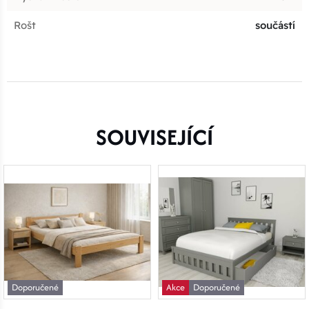
Rošt
součástí
SOUVISEJÍCÍ
Doporučené
Akce
Doporučené