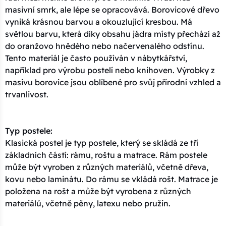
masivní smrk, ale lépe se opracovává. Borovicové dřevo
vyniká krásnou barvou a okouzlující kresbou. Má
světlou barvu, která díky obsahu jádra místy přechází až
do oranžovo hnědého nebo načervenalého odstínu.
Tento materiál je často používán v nábytkářství,
například pro výrobu postelí nebo knihoven. Výrobky z
masivu borovice jsou oblíbené pro svůj přírodní vzhled a
trvanlivost.
Typ postele:
Klasická postel je typ postele, který se skládá ze tří
základních částí: rámu, roštu a matrace. Rám postele
může být vyroben z různých materiálů, včetně dřeva,
kovu nebo laminátu. Do rámu se vkládá rošt. Matrace je
položena na rošt a může být vyrobena z různých
materiálů, včetně pěny, latexu nebo pružin.