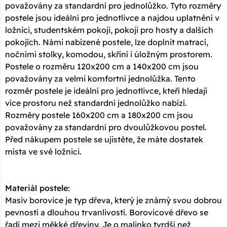
považovány za standardní pro jednolůžko. Tyto rozměry
postele jsou ideální pro jednotlivce a najdou uplatnění v
ložnici, studentském pokoji, pokoji pro hosty a dalších
pokojích. Námi nabízené postele, lze doplnit matrací,
nočními stolky, komodou, skříní i úložným prostorem.
Postele o rozměru 120x200 cm a 140x200 cm jsou
považovány za velmi komfortní jednolůžka. Tento
rozměr postele je ideální pro jednotlivce, kteří hledají
více prostoru než standardní jednolůžko nabízí.
Rozměry postele 160x200 cm a 180x200 cm jsou
považovány za standardní pro dvoulůžkovou postel.
Před nákupem postele se ujistěte, že máte dostatek
místa ve své ložnici.
Materiál postele:
Masiv borovice je typ dřeva, který je známý svou dobrou
pevností a dlouhou trvanlivostí. Borovicové dřevo se
řadí mezi měkké dřeviny. Je o malinko tvrdší než