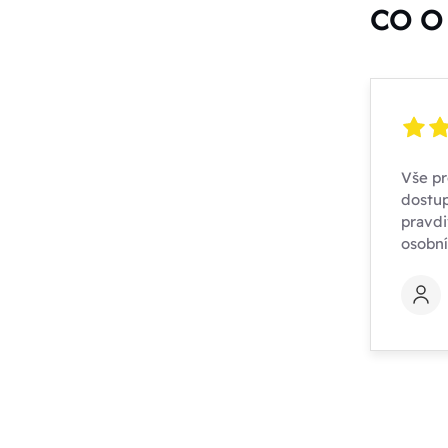
CO O 
Vše pr
dostup
pravdi
osobn