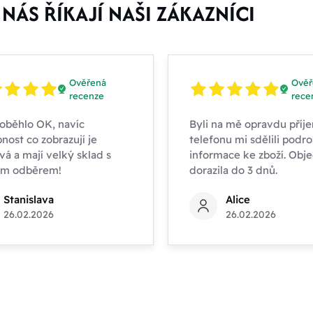
NÁS ŘÍKAJÍ NAŠI ZÁKAZNÍCI
Ověřená
Ověř
recenze
rece
oběhlo OK, navíc
Byli na mě opravdu příje
nost co zobrazují je
telefonu mi sdělili podr
vá a mají velký sklad s
informace ke zboží. Obj
ím odběrem!
dorazila do 3 dnů.
Stanislava
Alice
26.02.2026
26.02.2026