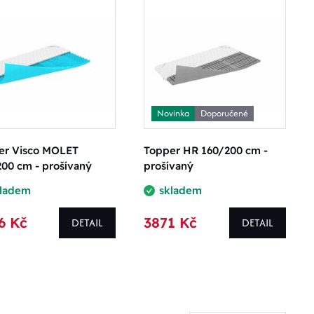
Novinka
Doporučené
er Visco MOLET
Topper HR 160/200 cm -
00 cm - prošívaný
prošívaný
kladem
skladem
6 Kč
3871 Kč
DETAIL
DETAIL