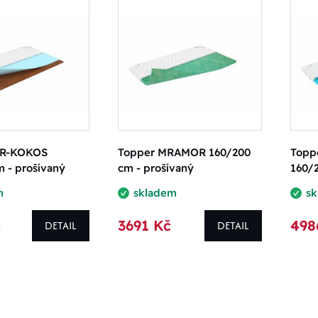
UR-KOKOS
Topper MRAMOR 160/200
Topp
 - prošívaný
cm - prošívaný
160/2
m
skladem
s
č
3691 Kč
498
DETAIL
DETAIL