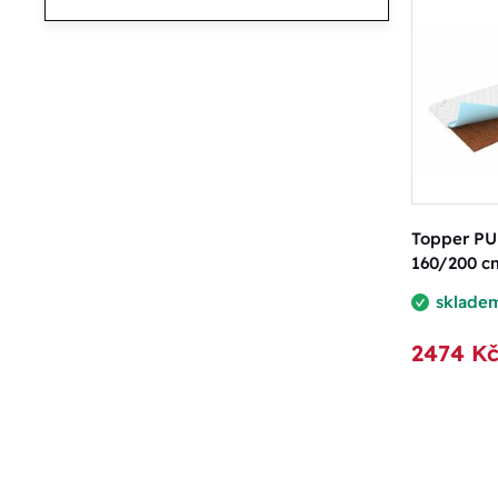
Topper P
160/200 cm
sklade
2474 K