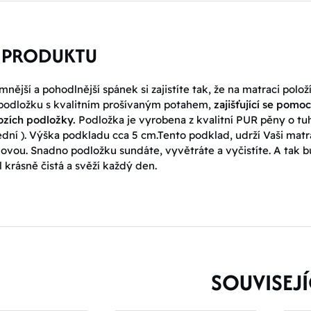
 PRODUKTU
mnější a pohodlnější spánek si zajistíte tak, že na matraci polož
 podložku s kvalitním prošívaným potahem,
zajišťující se pomoc
zích podložky.
Podložka je vyrobena z kvalitní PUR pěny o tu
řední ). Výška podkladu cca 5 cm.Tento podklad, udrží Vaši matr
novou. Snadno podložku sundáte, vyvětráte a vyčistíte. A tak 
 krásně čistá a svěží každý den.
SOUVISEJÍ