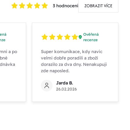
ZOBRAZIT VÍCE
3 hodnocení
ená
Ověřená
nze
recenze
mní a po
Super komunikace, kdy navíc
obné
velmi dobře poradili a zboží
ednávka
dorazilo za dva dny. Nenakupuji
zde naposled.
Jarda B.
26.02.2026