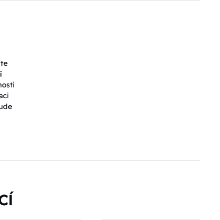
íte
í
hosti
aci
bude
CÍ