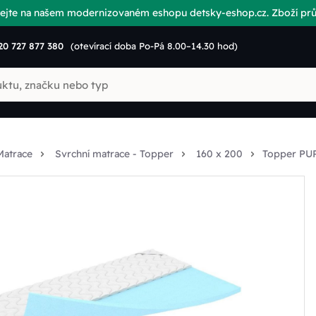
vítejte na našem modernizovaném eshopu detsky-eshop.cz. Zboží p
20 727 877 380
(otevírací doba Po-Pá 8.00–14.30 hod)
Matrace
Svrchní matrace - Topper
160 x 200
Topper PUR