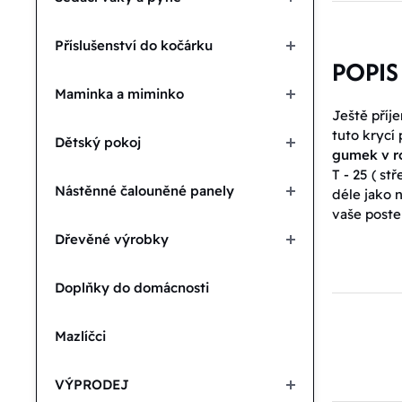
Příslušenství do kočárku
POPIS
Maminka a miminko
Ještě příje
tuto krycí
Dětský pokoj
gumek v ro
T - 25 ( st
Nástěnné čalouněné panely
déle jako 
vaše postel
Dřevěné výrobky
Doplňky do domácnosti
Mazlíčci
VÝPRODEJ