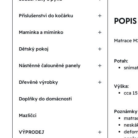
Příslušenství do kočárku
POPIS
Maminka a miminko
Matrace M2
Dětský pokoj
Potah:
Nástěnné čalouněné panely
snímat
Dřevěné výrobky
Výška:
cca 1
Doplňky do domácnosti
Poznámky k
Mazlíčci
matrac
neskák
deform
VÝPRODEJ