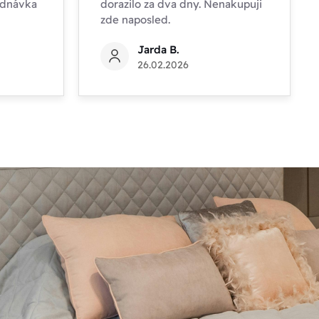
ednávka
dorazilo za dva dny. Nenakupuji
zde naposled.
Jarda B.
26.02.2026