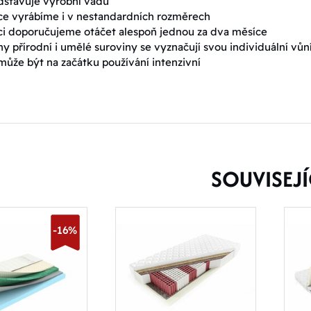
dstavuje výrobní vadu
ce vyrábíme i v nestandardních rozměrech
ci doporučujeme otáčet alespoň jednou za dva měsíce
y přírodní i umělé suroviny se vyznačují svou individuální vůní
může být na začátku používání intenzivní
SOUVISEJÍ
-16%