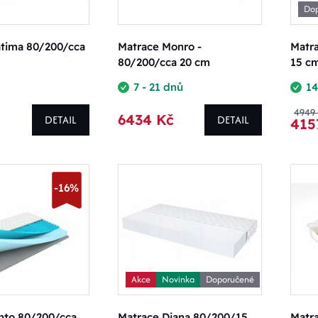
Do
atima 80/200/cca
Matrace Monro -
Matr
80/200/cca 20 cm
15 c
7 - 21 dnů
14
4949
6434 Kč
DETAIL
DETAIL
415
-16%
Akce
Novinka
Doporučené
nto 80/200/cca
Matrace Diana 80/200/15
Matra