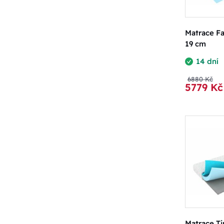
Matrace F
19 cm
14 dní
6880 Kč
5779 Kč
Matrace Ti