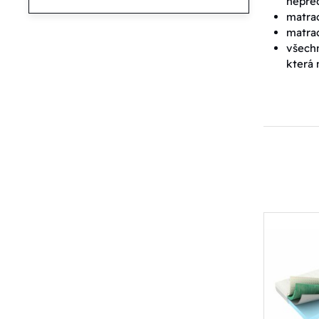
nepře
matra
matra
všechn
která 