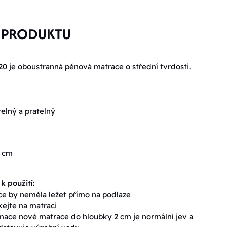
 PRODUKTU
0 je oboustranná pěnová matrace o střední tvrdosti.
elný a pratelný
5 cm
 použití:
e by neměla ležet přímo na podlaze
ejte na matraci
ace nové matrace do hloubky 2 cm je normální jev a