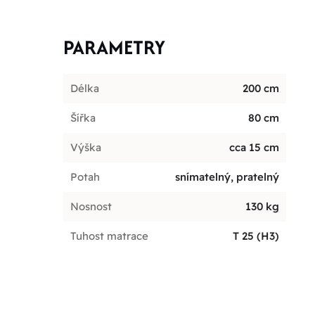
PARAMETRY
Délka
200 cm
Šířka
80 cm
Výška
cca 15 cm
Potah
snímatelný, pratelný
Nosnost
130 kg
Tuhost matrace
T 25 (H3)