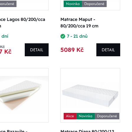
poručené
Novinka
Doporučené
ace Lagos 80/200/cca
Matrace Maput -
m
80/200/cca 19 cm
 dní
7 - 21 dnů
 Kč
5089 Kč
DETAIL
DETAIL
7 Kč
Akce
Novinka
Doporučené
ce Bazavile -
Matrace Diana 80/200/12