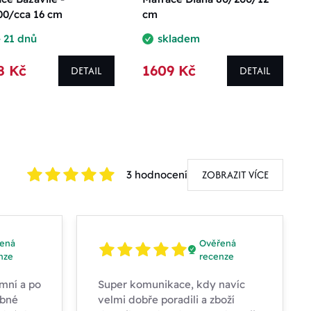
00/cca 16 cm
cm
- 21 dnů
skladem
8 Kč
1609 Kč
DETAIL
DETAIL
ZOBRAZIT VÍCE
3 hodnocení
ená
Ověřená
nze
recenze
mní a po
Super komunikace, kdy navíc
obné
velmi dobře poradili a zboží