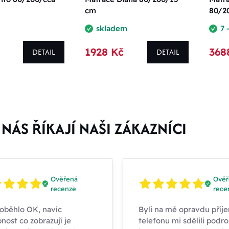
cm
80/2
skladem
7 
1928 Kč
368
DETAIL
DETAIL
NÁS ŘÍKAJÍ NAŠI ZÁKAZNÍCI
Ověřená
Ověř
recenze
rece
oběhlo OK, navíc
Byli na mě opravdu příje
nost co zobrazují je
telefonu mi sdělili podr