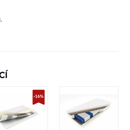
,
CÍ
-16%