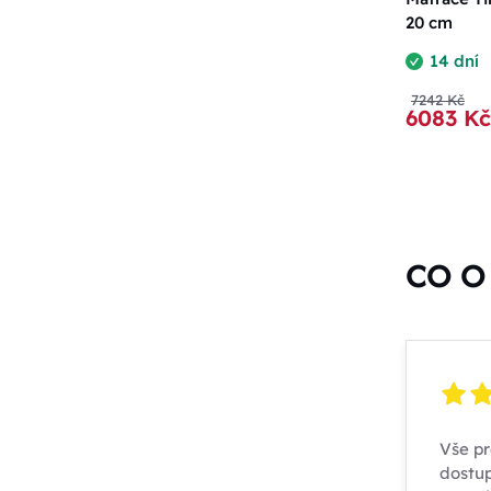
20 cm
14 dní
7242 Kč
6083 Kč
CO O 
Vše pr
dostup