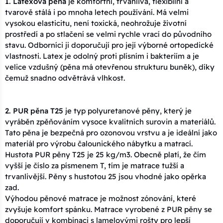
1. Latexová pěna
je komfortní, trvanlivá, flexibilní a
tvarově stálá i po mnoha letech používání. Má velmi
vysokou elasticitu, není toxická, neohrožuje životní
prostředí a po stlačení se velmi rychle vrací do původního
stavu. Odborníci ji doporučují pro její výborné ortopedické
vlastnosti. Latex je odolný proti plísním i bakteriím a je
velice vzdušný (pěna má otevřenou strukturu buněk), díky
čemuž snadno odvětrává vlhkost.
2. PUR pěna T25
je typ polyuretanové pěny, který je
vyráběn zpěňováním vysoce kvalitních surovin a materiálů.
Tato pěna je bezpečná pro ozonovou vrstvu a je ideální jako
materiál pro výrobu čalounického nábytku a matrací.
Hustota PUR pěny T25 je 25 kg/m3. Obecně platí, že čím
vyšší je číslo za písmenem T, tím je matrace tužší a
trvanlivější. Pěny s hustotou 25 jsou vhodné jako opěrka
zad.
Výhodou pěnové matrace je možnost zónování, které
zvyšuje komfort spánku. Matrace vyrobené z PUR pěny se
doporučují v kombinaci s lamelovými rošty pro lepší