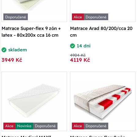
Doporučené
Akce
Doporučené
Matrace Super-flex 9 zón +
Matrace Arad 80/200/cca 20
latex - 80x200x cca 16 cm
cm
14 dní
skladem
4904 Kč
3949 Kč
4119 Kč
Akce
Novinka
Doporučené
Akce
Doporučené