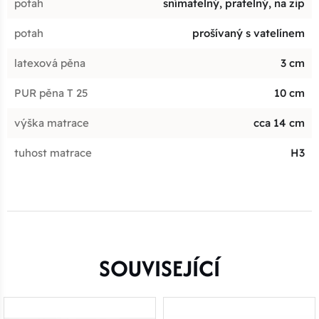
potah
snímatelný, pratelný, na zip
potah
prošívaný s vatelínem
latexová pěna
3 cm
PUR pěna T 25
10 cm
výška matrace
cca 14 cm
tuhost matrace
H3
SOUVISEJÍCÍ