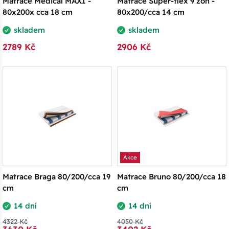
Matrace Medical MAXI -
Matrace Super-flex 9 zón -
80x200x cca 18 cm
80x200/cca 14 cm
skladem
skladem
2789 Kč
2906 Kč
Akce
Matrace Braga 80/200/cca 19
Matrace Bruno 80/200/cca 18
cm
cm
14 dní
14 dní
4322 Kč
4050 Kč