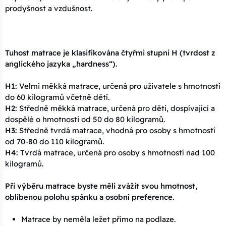
prodyšnost a vzdušnost.
Tuhost matrace je klasifikována čtyřmi stupni H (tvrdost z
anglického jazyka „hardness“).
H1:
Velmi měkká matrace, určená pro uživatele s hmotností
do 60 kilogramů včetně dětí.
H2:
Středně měkká matrace, určená pro děti, dospívající a
dospělé o hmotnosti od 50 do 80 kilogramů.
H3:
Středně tvrdá matrace, vhodná pro osoby s hmotností
od 70-80 do 110 kilogramů.
H4:
Tvrdá matrace, určená pro osoby s hmotností nad 100
kilogramů.
Při výběru matrace byste měli zvážit svou hmotnost,
oblíbenou polohu spánku a osobní preference.
Matrace by neměla ležet přímo na podlaze.