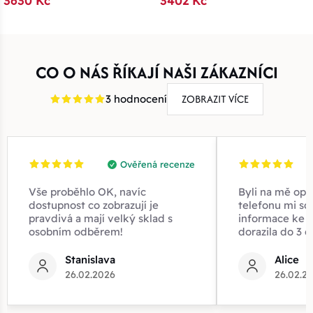
3630 Kč
3402 Kč
CO O NÁS ŘÍKAJÍ NAŠI ZÁKAZNÍCI
ZOBRAZIT VÍCE
3 hodnocení
Ověřená recenze
Vše proběhlo OK, navíc
Byli na mě opr
dostupnost co zobrazují je
telefonu mi sd
pravdivá a mají velký sklad s
informace ke z
osobním odběrem!
dorazila do 3 d
Stanislava
Alice
26.02.2026
26.02.2