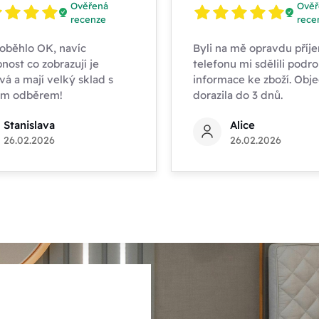
Ověřená
Ověř
recenze
rece
oběhlo OK, navíc
Byli na mě opravdu příje
nost co zobrazují je
telefonu mi sdělili podr
vá a mají velký sklad s
informace ke zboží. Obj
ím odběrem!
dorazila do 3 dnů.
Stanislava
Alice
26.02.2026
26.02.2026