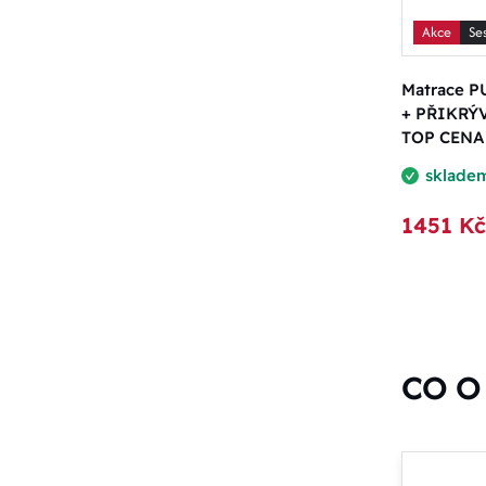
Akce
Se
Matrace P
+ PŘIKRÝV
TOP CENA
sklade
1451 Kč
CO O 