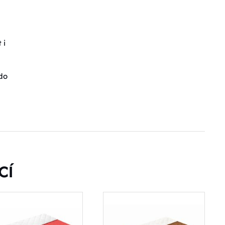
 i
do
CÍ