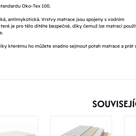
standardu Oko-Tex 100.
cká, antimykotická. Vrstvy matrace jsou spojeny s vodním
teré je pro tělo dítěte bezpečné, díky čemuž lze matraci použít
e.
 díky kterému ho můžete snadno sejmout potah matrace a prát 
SOUVISEJÍ