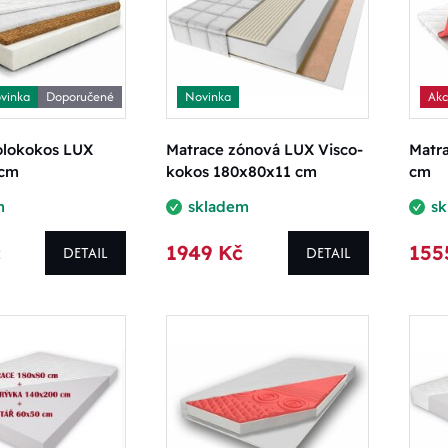
vinka
Doporučené
Novinka
Ak
olokokos LUX
Matrace zónová LUX Visco-
Matra
 cm
kokos 180x80x11 cm
cm
m
skladem
s
č
1949 Kč
155
DETAIL
DETAIL