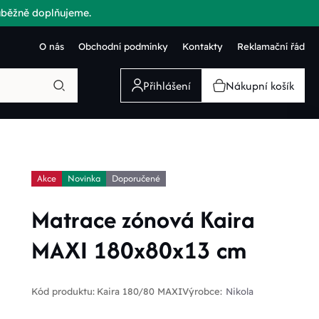
růběžně doplňujeme.
O nás
Obchodní podmínky
Kontakty
Reklamační řád
Přihlášení
Nákupní košík
Akce
Novinka
Doporučené
Matrace zónová Kaira
MAXI 180x80x13 cm
Kód produktu:
Kaira 180/80 MAXI
Výrobce:
Nikola