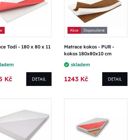
ce
Akce
Doporučené
ce Todi - 180 x 80 x 11
Matrace kokos - PUR -
kokos 180x80x10 cm
kladem
skladem
5 Kč
1243 Kč
DETAIL
DETAIL