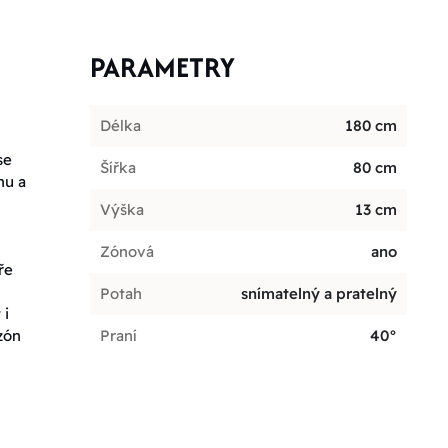
PARAMETRY
Délka
180 cm
se
Šířka
80 cm
hu a
Výška
13 cm
Zónová
ano
ře
Potah
snímatelný a pratelný
 i
zón
Praní
40°