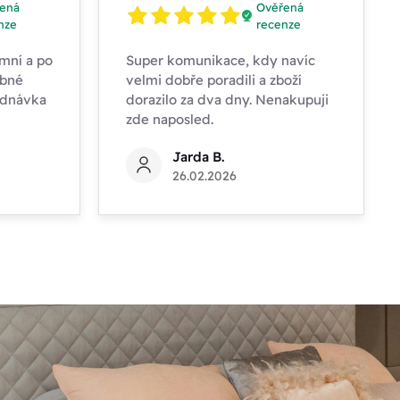
ená
Ověřená
nze
recenze
mní a po
Super komunikace, kdy navíc
obné
velmi dobře poradili a zboží
ednávka
dorazilo za dva dny. Nenakupuji
zde naposled.
Jarda B.
26.02.2026