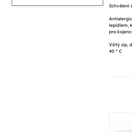
Schválení 
Antialergi
lepidlem, k
pro kojenc
Všitý zip,
40 ° C