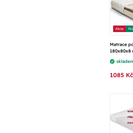
Akce
No
Matrace p
180x80x8
sklade
1085 K