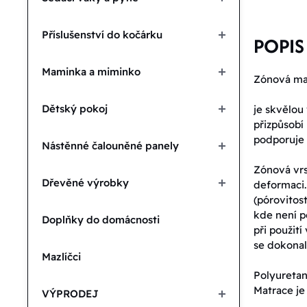
Příslušenství do kočárku
POPIS
Maminka a miminko
Zónová ma
Dětský pokoj
je skvělou
přizpůsobí
podporuje 
Nástěnné čalouněné panely
Zónová vrs
Dřevěné výrobky
deformaci.
(pórovitost
kde není p
Doplňky do domácnosti
při použit
se dokonal
Mazlíčci
Polyuretan
Matrace je
VÝPRODEJ