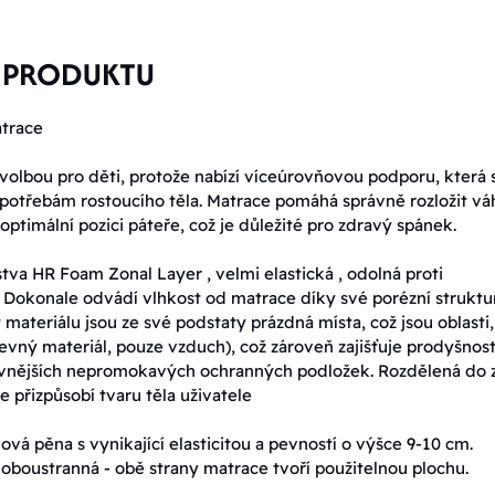
 PRODUKTU
trace
 volbou pro děti, protože nabízí víceúrovňovou podporu, která 
 potřebám rostoucího těla. Matrace pomáhá správně rozložit vá
optimální pozici páteře, což je důležité pro zdravý spánek.
tva HR Foam Zonal Layer , velmi elastická , odolná proti
 Dokonale odvádí vlhkost od matrace díky své porézní struktu
 materiálu jsou ze své podstaty prázdná místa, což jsou oblasti,
evný materiál, pouze vzduch), což zároveň zajišťuje prodyšnost
í vnějších nepromokavých ochranných podložek. Rozdělená do 
e přizpůsobí tvaru těla uživatele
ová pěna s vynikající elasticitou a pevností o výšce 9-10 cm.
 oboustranná - obě strany matrace tvoří použitelnou plochu.