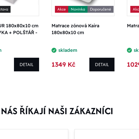
stava
Akce
Novinka
Doporučené
Ak
UR 180x80x10 cm
Matrace zónová Kaira
Matr
KA + POLŠTÁŘ -
180x80x10 cm
m
skladem
s
1349 Kč
102
DETAIL
DETAIL
NÁS ŘÍKAJÍ NAŠI ZÁKAZNÍCI