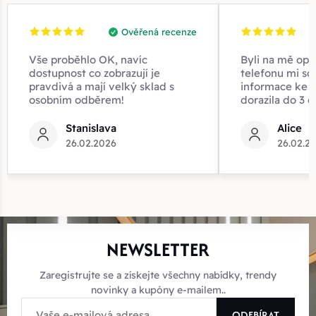
Ověřená recenze
Vše proběhlo OK, navíc
Byli na mě opr
dostupnost co zobrazují je
telefonu mi sd
pravdivá a mají velký sklad s
informace ke z
osobním odběrem!
dorazila do 3 d
Stanislava
Alice
26.02.2026
26.02.2
NEWSLETTER
Zaregistrujte se a získejte všechny nabídky, trendy
novinky a kupóny e-mailem..
ODEBÍRAT