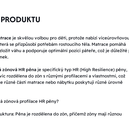
 PRODUKTU
trace
je skvělou volbou pro děti, protože nabízí víceúrovňovo
terá se přizpůsobí potřebám rostoucího těla. Matrace pomáhá
ložit váhu a podporuje optimální pozici páteře, což je důležité
nek.
ná zónová HR pěna
je specifický typ HR (High Resilience) pěny,
avíc rozdělena do zón s různými profilacemi a vlastnostmi, což
e různé části matrace nebo nábytku poskytují různé úrovně
á zónová profilace HR pěny?
uktura: Pěna je rozdělena do zón, přičemž zóny mají různou