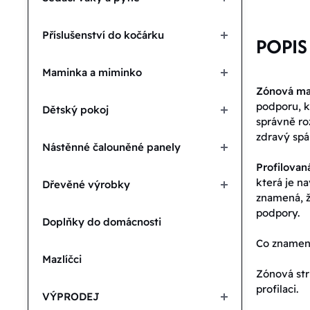
Příslušenství do kočárku
POPIS
Maminka a miminko
Zónová ma
podporu, k
Dětský pokoj
správně roz
zdravý spá
Nástěnné čalouněné panely
Profilova
která je n
Dřevěné výrobky
znamená, ž
podpory.
Doplňky do domácnosti
Co znamen
Mazlíčci
Zónová str
profilaci.
VÝPRODEJ