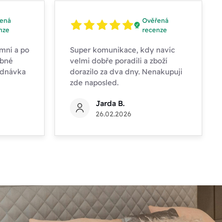
ená
Ověřená
nze
recenze
mní a po
Super komunikace, kdy navíc
obné
velmi dobře poradili a zboží
ednávka
dorazilo za dva dny. Nenakupuji
zde naposled.
Jarda B.
26.02.2026