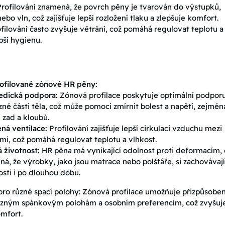
 Profilování znamená, že povrch pěny je tvarován do výstupků,
ebo vln, což zajišťuje lepší rozložení tlaku a zlepšuje komfort.
filování často zvyšuje větrání, což pomáhá regulovat teplotu a
epší hygienu.
ofilované zónové HR pěny:
edická podpora:
Zónová profilace poskytuje optimální podpor
zné části těla, což může pomoci zmírnit bolest a napětí, zejmén
i zad a kloubů.
ná ventilace:
Profilování zajišťuje lepší cirkulaci vzduchu mezi
mi, což pomáhá regulovat teplotu a vlhkost.
 životnost:
HR pěna má vynikající odolnost proti deformacím, 
á, že výrobky, jako jsou matrace nebo polštáře, si zachovávají
osti i po dlouhou dobu.
ro různé spací polohy: Zónová profilace umožňuje přizpůsoben
ůzným spánkovým polohám a osobním preferencím, což zvyšuj
mfort.