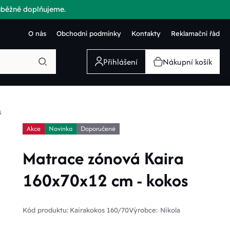
růběžně doplňujeme.
O nás
Obchodní podmínky
Kontakty
Reklamační řád
Přihlášení
Nákupní košík
s
Akce
Novinka
Doporučené
Matrace zónová Kaira
160x70x12 cm - kokos
Kód produktu:
Kairakokos 160/70
Výrobce:
Nikola