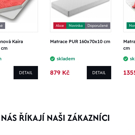
né
Akce
Novinka
Doporučené
Nov
nová Kaira
Matrace PUR 160x70x10 cm
Matra
 cm
cm
m
skladem
s
879 Kč
135
DETAIL
DETAIL
NÁS ŘÍKAJÍ NAŠI ZÁKAZNÍCI