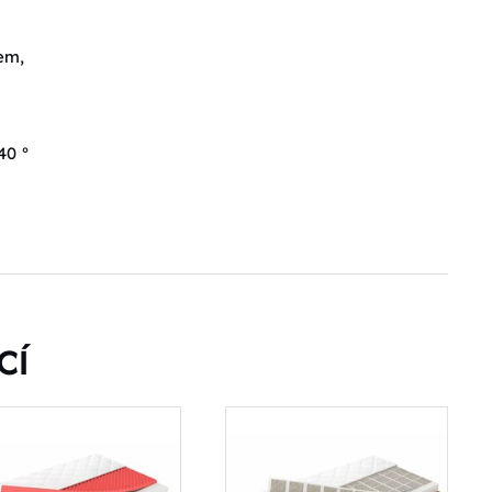
em,
40 °
CÍ