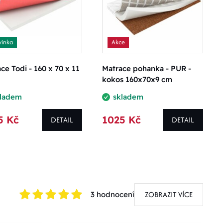
inka
Akce
ce Todi - 160 x 70 x 11
Matrace pohanka - PUR -
kokos 160x70x9 cm
kladem
skladem
5 Kč
1025 Kč
DETAIL
DETAIL
ZOBRAZIT VÍCE
3 hodnocení