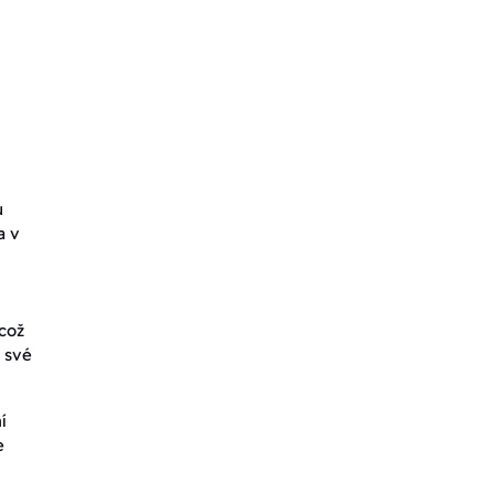
u
a v
což
 své
í
e