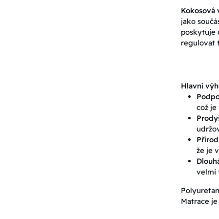
Kokosová v
jako součás
poskytuje 
regulovat 
Hlavní výh
Podpo
což je
Prody
udržov
Přírod
že je 
Dlouhá
velmi 
Polyuretan
Matrace je