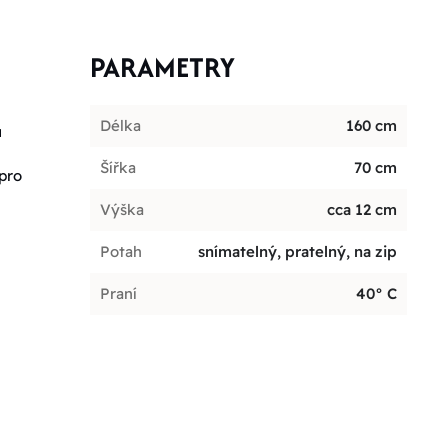
PARAMETRY
Délka
160 cm
u
Šířka
70 cm
 pro
Výška
cca 12 cm
Potah
snímatelný, pratelný, na zip
Praní
40° C