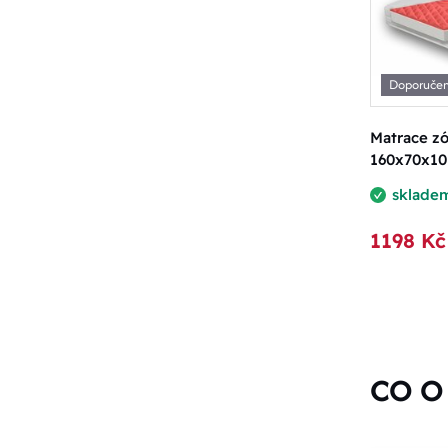
Doporuče
Matrace zó
160x70x10
sklade
1198 Kč
CO O 