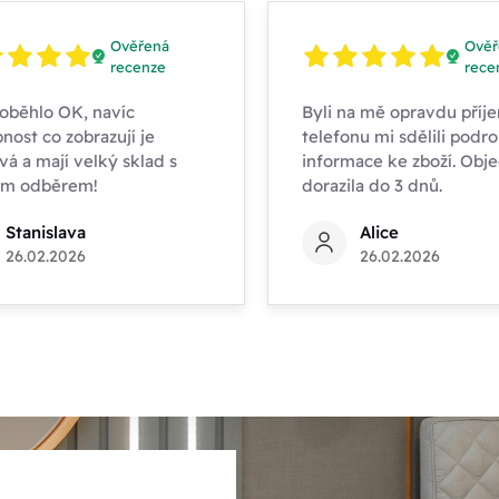
Ověřená
Ověř
recenze
rece
oběhlo OK, navíc
Byli na mě opravdu příje
nost co zobrazují je
telefonu mi sdělili podr
vá a mají velký sklad s
informace ke zboží. Obj
ím odběrem!
dorazila do 3 dnů.
Stanislava
Alice
26.02.2026
26.02.2026