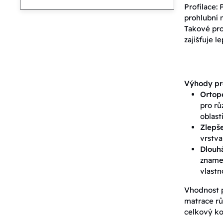
Profilace:
prohlubní n
Takové pro
zajišťuje l
Výhody pr
Ortop
pro rů
oblast
Zlepše
vrstva
Dlouhá
znamen
vlastn
Vhodnost p
matrace r
celkový ko