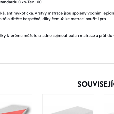
standardu Oko-Tex 100.
cká, antimykotická. Vrstvy matrace jsou spojeny vodním lepidl
o tělo dítěte bezpečné, díky čemuž lze matraci použít i pro
 díky kterému můžete snadno sejmout potah matrace a prát do 
SOUVISEJÍ