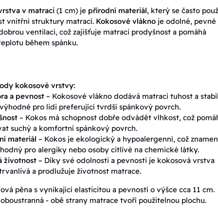
rstva v matraci
(1 cm) je
přírodní materiál
, který se často pou
t vnitřní struktury matrací.
Kokosové vlákno
je odolné, pevné
dobrou ventilaci, což zajišťuje matraci prodyšnost a pomáhá
teplotu během spánku.
ody kokosové vrstvy:
ra a pevnost
– Kokosové vlákno dodává matraci tuhost a stabil
 výhodné pro lidi preferující tvrdší spánkový povrch.
šnost
– Kokos má schopnost dobře odvádět vlhkost, což pomá
at suchý a komfortní spánkový povrch.
ní materiál
– Kokos je ekologický a hypoalergenní, což znamen
vhodný pro alergiky nebo osoby citlivé na chemické látky.
 životnost
– Díky své odolnosti a pevnosti je kokosová vrstva
trvanlivá a prodlužuje životnost matrace.
ová pěna s vynikající elasticitou a pevností o výšce cca 11 cm.
 oboustranná - obě strany matrace tvoří použitelnou plochu.