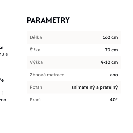
PARAMETRY
Délka
160 cm
se
Šířka
70 cm
hu a
Výška
9-10 cm
Zónová matrace
ano
ře
Potah
snímatelný a pratelný
 i
zón
Praní
40°