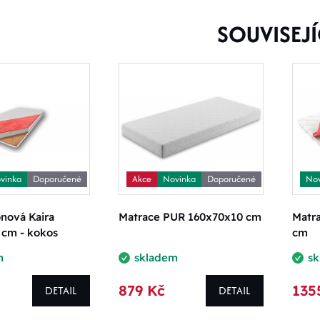
SOUVISEJÍ
vinka
Doporučené
Akce
Novinka
Doporučené
Nov
nová Kaira
Matrace PUR 160x70x10 cm
Matra
 cm - kokos
cm
m
skladem
s
879 Kč
135
DETAIL
DETAIL