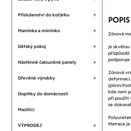
Příslušenství do kočárku
POPIS
Maminka a miminko
Zónová ma
Dětský pokoj
je skvělou
přizpůsobí
podporuje 
Nástěnné čalouněné panely
Zónová vrs
Dřevěné výrobky
deformaci.
(pórovitost
kde není p
Doplňky do domácnosti
při použit
se dokonal
Mazlíčci
Polyuretan
Matrace je
VÝPRODEJ