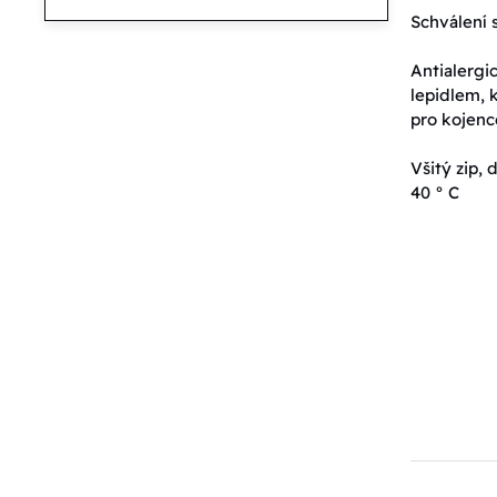
Schválení 
Antialergi
lepidlem, k
pro kojenc
Všitý zip,
40 ° C