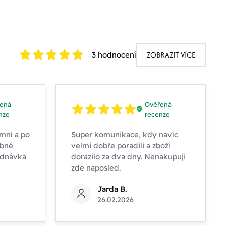
ZOBRAZIT VÍCE
3 hodnocení
ená
Ověřená
nze
recenze
mní a po
Super komunikace, kdy navíc
obné
velmi dobře poradili a zboží
ednávka
dorazilo za dva dny. Nenakupuji
zde naposled.
Jarda B.
26.02.2026