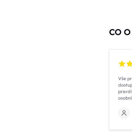
CO O 
Vše pr
dostup
pravdi
osobn