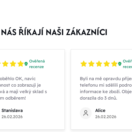
NÁS ŘÍKAJÍ NAŠI ZÁKAZNÍCI
Ověřená
Ověř
recenze
rece
oběhlo OK, navíc
Byli na mě opravdu příje
nost co zobrazují je
telefonu mi sdělili podr
vá a mají velký sklad s
informace ke zboží. Obj
ím odběrem!
dorazila do 3 dnů.
Stanislava
Alice
26.02.2026
26.02.2026