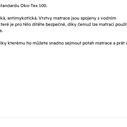
standardu Oko-Tex 100.
cká, antimykotická. Vrstvy matrace jsou spojeny s vodním
teré je pro tělo dítěte bezpečné, díky čemuž lze matraci použít
e.
 díky kterému ho můžete snadno sejmout potah matrace a prát 