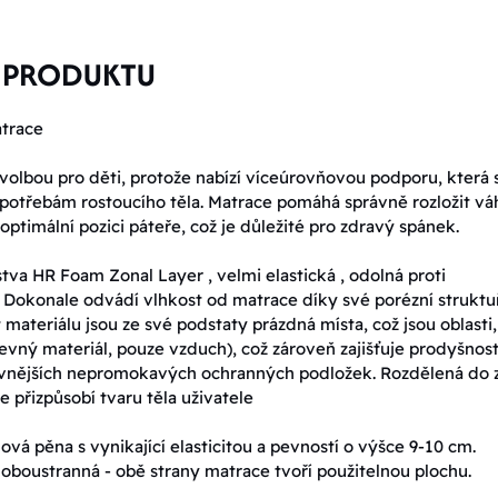
 PRODUKTU
trace
 volbou pro děti, protože nabízí víceúrovňovou podporu, která 
 potřebám rostoucího těla. Matrace pomáhá správně rozložit vá
optimální pozici páteře, což je důležité pro zdravý spánek.
tva HR Foam Zonal Layer , velmi elastická , odolná proti
 Dokonale odvádí vlhkost od matrace díky své porézní struktu
 materiálu jsou ze své podstaty prázdná místa, což jsou oblasti,
evný materiál, pouze vzduch), což zároveň zajišťuje prodyšnost
í vnějších nepromokavých ochranných podložek. Rozdělená do 
e přizpůsobí tvaru těla uživatele
ová pěna s vynikající elasticitou a pevností o výšce 9-10 cm.
 oboustranná - obě strany matrace tvoří použitelnou plochu.