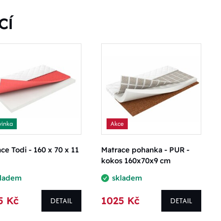
CÍ
inka
Akce
ce Todi - 160 x 70 x 11
Matrace pohanka - PUR -
kokos 160x70x9 cm
kladem
skladem
5 Kč
1025 Kč
DETAIL
DETAIL