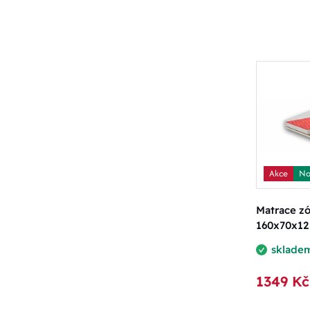
Akce
No
Matrace zó
160x70x12
sklade
1349 Kč