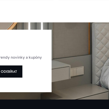
 trendy novinky a kupóny
ODEBÍRAT