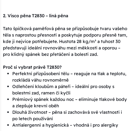
2. Visco pěna T2830 – líná pěna
Tato špičková paměťová pěna se přizpůsobuje tvaru vašeho
těla s naprostou přesností a poskytuje podporu přesně tam,
kde ji nejvíce potřebujete. Hustota 28 kg/m³ a tuhost 30
představují ideální rovnováhu mezi měkkostí a oporou –
pro klidný spánek bez přetáčení a bolestí zad.
Proč si vybrat právě T2830?
Perfektní přizpůsobení tělu – reaguje na tlak a teplotu,
rozkládá váhu rovnoměrně
Odlehčení kloubům a páteři – ideální pro osoby s
bolestmi zad, ramen či kyčlí
Prémiový spánek každou noc – eliminuje tlakové body
a zlepšuje krevní oběh
Dlouhá životnost – pěna si zachovává své vlastnosti i
po letech používání
Antialergenní a hygienická – vhodná i pro alergiky