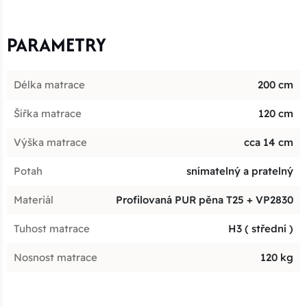
PARAMETRY
Délka matrace
200 cm
Šířka matrace
120 cm
Výška matrace
cca 14 cm
Potah
snímatelný a pratelný
Materiál
Profilovaná PUR pěna T25 + VP2830
Tuhost matrace
H3 ( střední )
Nosnost matrace
120 kg