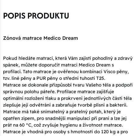
POPIS PRODUKTU
Zónová matrace Medico Dream
Pokud hledáte matraci, která Vám zajistí pohodlný a zdravý
spánek, můžete doporučit matraci Medico Dream s
profilací. Tato matrace je ověřenou kombinací Visco pěny,
tzv. líné pěny a PUR pěny o střední tuhosti T25.
Matrace se dokonale přizpůsobí tvaru Vašeho těla a podpoří
správnou polohu páteře. Profilace matrace zajišťuje
optimální rozložení tlaku a prokrvení jednotlivých částí těla
zlepšuje její odvětrání a zabraňuje tvorbě plísní a bakterií.
Matrace má také snímatelný a pratelný potah, který je
opatřen zipem, pro snadnější manipulaci při praní a lze jej
prát na 60 °C, což zvyšuje hygienu a životnost matrace.
Matrace je vhodná pro osoby s hmotností do 120 kg a pro