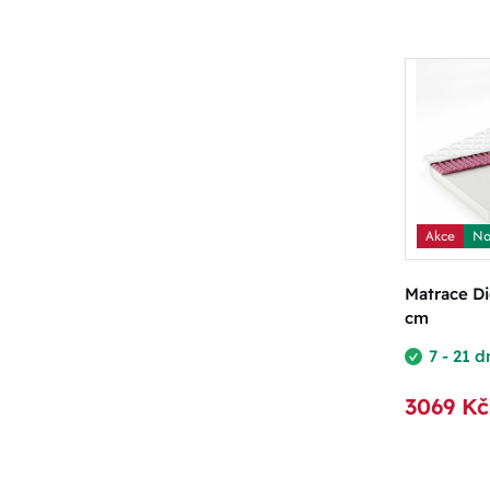
Akce
No
Matrace D
cm
7 - 21 d
3069 Kč