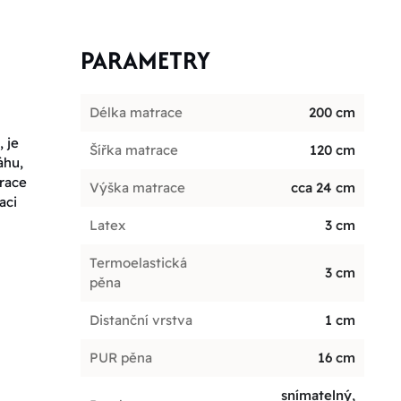
PARAMETRY
Délka matrace
200 cm
 je
Šířka matrace
120 cm
áhu,
trace
Výška matrace
cca 24 cm
aci
Latex
3 cm
Termoelastická
3 cm
pěna
Distanční vrstva
1 cm
PUR pěna
16 cm
snímatelný,