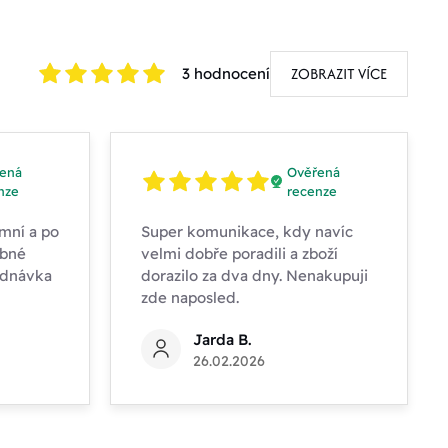
ZOBRAZIT VÍCE
3 hodnocení
ená
Ověřená
nze
recenze
mní a po
Super komunikace, kdy navíc
obné
velmi dobře poradili a zboží
ednávka
dorazilo za dva dny. Nenakupuji
zde naposled.
Jarda B.
26.02.2026