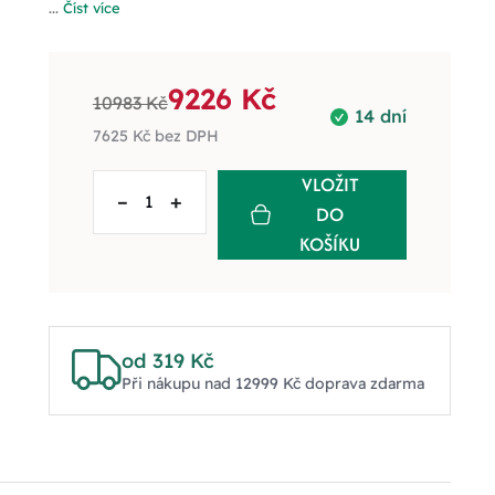
...
Číst více
9226 Kč
10983 Kč
14 dní
7625 Kč
bez DPH
VLOŽIT
–
+
DO
KOŠÍKU
od 319 Kč
Při nákupu nad 12999 Kč doprava zdarma