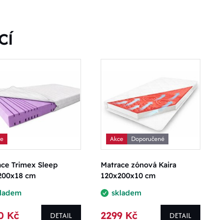
CÍ
ce
Akce
Doporučené
ace Trimex Sleep
Matrace zónová Kaira
200x18 cm
120x200x10 cm
kladem
skladem
0 Kč
2299 Kč
DETAIL
DETAIL