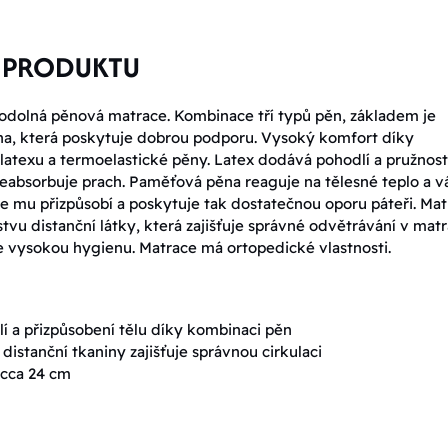
 PRODUKTU
odolná pěnová matrace. Kombinace tří typů pěn, základem je
ěna, která poskytuje dobrou podporu. Vysoký komfort díky
latexu a termoelastické pěny. Latex dodává pohodlí a pružnost,
eabsorbuje prach. Paměťová pěna reaguje na tělesné teplo a v
e mu přizpůsobí a poskytuje tak dostatečnou oporu páteři. Ma
tvu distanční látky, která zajišťuje správné odvětrávání v matr
 vysokou hygienu. Matrace má ortopedické vlastnosti.
í a přizpůsobení tělu díky kombinaci pěn
 distanční tkaniny zajišťuje správnou cirkulaci
 cca 24 cm