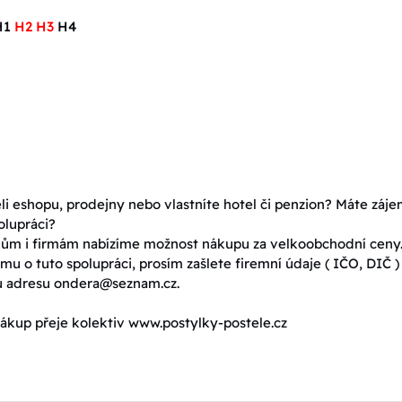
H1
H2 H3
H4
eli eshopu, prodejny nebo vlastníte hotel či penzion? Máte záj
olupráci?
ům i firmám nabízíme možnost nákupu za velkoobchodní ceny
mu o tuto spolupráci, prosím zašlete firemní údaje ( IČO, DIČ )
u adresu ondera@seznam.cz.
ákup přeje kolektiv www.postylky-postele.cz