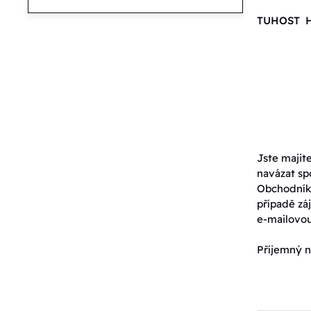
TUHOST 
Jste majit
navázat sp
Obchodník
případě záj
e-mailovo
Příjemný n