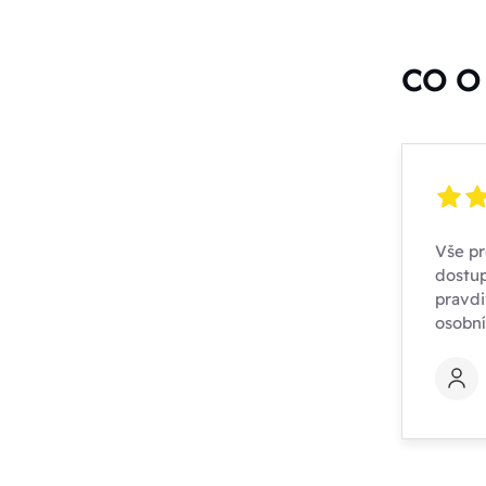
CO O 
Vše pr
dostup
pravdi
osobn