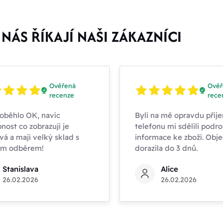
NÁS ŘÍKAJÍ NAŠI ZÁKAZNÍCI
Ověřená
Ověř
recenze
rece
oběhlo OK, navíc
Byli na mě opravdu příje
nost co zobrazují je
telefonu mi sdělili podr
vá a mají velký sklad s
informace ke zboží. Obj
ím odběrem!
dorazila do 3 dnů.
Stanislava
Alice
26.02.2026
26.02.2026