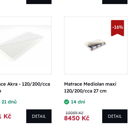
-16%
ce Akra - 120/200/cca
Matrace Mediolan maxi
m
120/200/cca 27 cm
- 21 dnů
14 dní
10059 Kč
1 Kč
DETAIL
DETAIL
8450 Kč