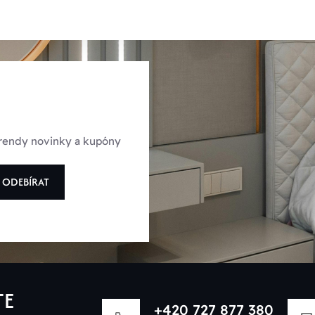
 trendy novinky a kupóny
ODEBÍRAT
TE
+420 727 877 380