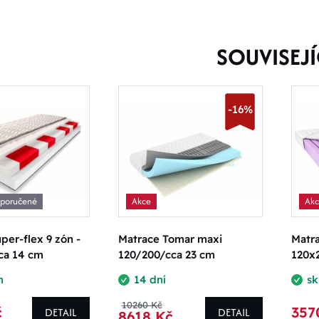
SOUVISEJÍ
-16%
poručené
Akce
Ak
per-flex 9 zón -
Matrace Tomar maxi
Matr
ca 14 cm
120/200/cca 23 cm
120x
m
14 dní
s
10260 Kč
č
357
DETAIL
DETAIL
8618 Kč