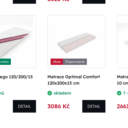
vinka
Akce
Doporučené
iego 120/200/15
Matrace Optimal Comfort
Matra
120x200x15 cm
10 c
nů
skladem
7 
3086 Kč
266
DETAIL
DETAIL