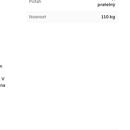
Potah
pratelný
Nosnost
110 kg
em
. V
 na