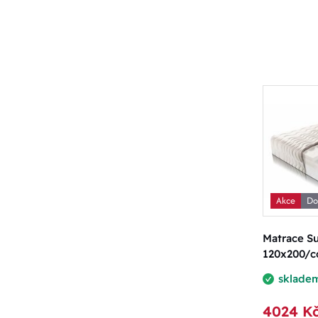
Akce
Do
Matrace Su
120x200/c
sklade
4024 K