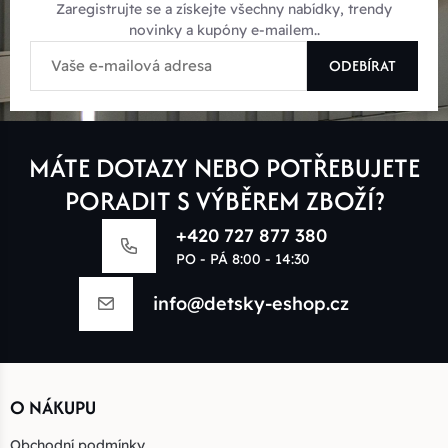
Zaregistrujte se a získejte všechny nabídky, trendy
novinky a kupóny e-mailem..
ODEBÍRAT
MÁTE DOTAZY NEBO POTŘEBUJETE
PORADIT S VÝBĚREM ZBOŽÍ?
+420 727 877 380
PO - PÁ 8:00 - 14:30
info@detsky-eshop.cz
O NÁKUPU
Obchodní podmínky