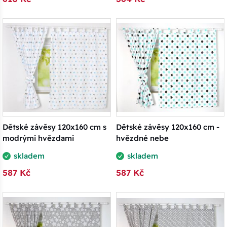
Dětské závěsy 120x160 cm s
Dětské závěsy 120x160 cm -
modrými hvězdami
hvězdné nebe
skladem
skladem
587 Kč
587 Kč