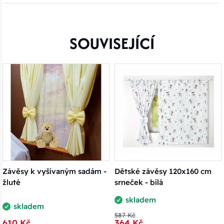
SOUVISEJÍCÍ
Závěsy k vyšívaným sadám -
Dětské závěsy 120x160 cm
žluté
srneček - bílá
skladem
skladem
587 Kč
610 Kč
364 Kč