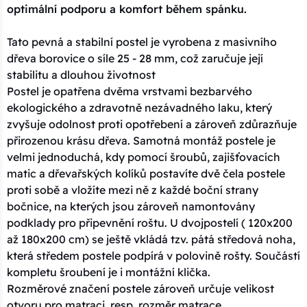
optimální podporu a komfort během spánku.
Tato pevná a stabilní postel je vyrobena z masivního
dřeva borovice o síle 25 - 28 mm, což zaručuje její
stabilitu a dlouhou životnost
Postel je opatřena dvěma vrstvami bezbarvého
ekologického a zdravotně nezávadného laku, který
zvyšuje odolnost proti opotřebení a zároveň zdůrazňuje
přirozenou krásu dřeva. Samotná montáž postele je
velmi jednoduchá, kdy pomocí šroubů, zajišťovacích
matic a dřevařských kolíků postavíte dvě čela postele
proti sobě a vložíte mezi ně z každé boční strany
bočnice, na kterých jsou zároveň namontovány
podklady pro připevnění roštu. U dvojpostelí ( 120x200
až 180x200 cm) se ještě vkládá tzv. pátá středová noha,
která středem postele podpírá v polovině rošty. Součástí
kompletu šroubení je i montážní klička.
Rozměrové značení postele zároveň určuje velikost
otvoru pro matraci, resp. rozměr matrace.