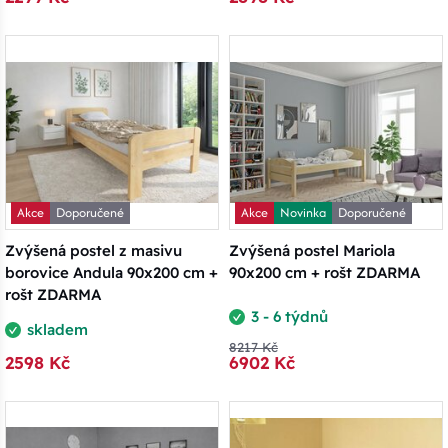
Akce
Doporučené
Akce
Novinka
Doporučené
Zvýšená postel z masivu
Zvýšená postel Mariola
borovice Andula 90x200 cm +
90x200 cm + rošt ZDARMA
rošt ZDARMA
3 - 6 týdnů
skladem
8217 Kč
2598 Kč
6902 Kč