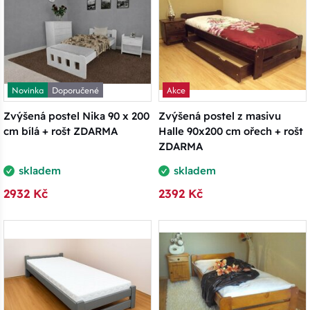
Novinka
Doporučené
Akce
Zvýšená postel Nika 90 x 200
Zvýšená postel z masivu
cm bílá + rošt ZDARMA
Halle 90x200 cm ořech + rošt
ZDARMA
skladem
skladem
2932 Kč
2392 Kč