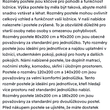
Rozměry postele jsou klíčové pro pohodlí a funkčnost
ložnice. Výška postele by měla být taková, abyste mohli
snadno vstávat a lehat. Rozměry postele mohou ovlivnit
celkový vzhled a funkčnost vaší ložnice. V naší nabídce
naleznete i postele zvýšené. To je obzvláště důležité pro
starší osoby nebo osoby s omezenou pohyblivostí.
Rozměry postele 80x200 cm a 90x200 cm jsou obecně
považovány za standardní pro jednolůžko. Tyto rozměry
postele jsou ideální pro jednotlivce a najdou uplatnění v
ložnici, studentském pokoji, pokoji pro hosty a dalších
pokojích. Námi nabízené postele, lze doplnit matrací,
nočními stolky, komodou, skříní i úložným prostorem.
Postele o rozměru 120x200 cm a 140x200 cm jsou
považovány za velmi komfortní jednolůžka. Tento
rozměr postele je ideální pro jednotlivce, kteří hledají
více prostoru než standardní jednolůžko nabízí.
Rozměry postele 160x200 cm a 180x200 cm jsou
považovány za standardní pro dvoulůžkovou postel.
Před nákupem postele se ujistěte, že máte dostatek