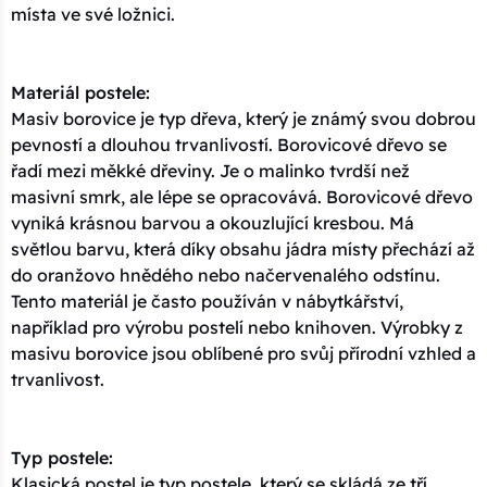
místa ve své ložnici.
Materiál postele:
Masiv borovice je typ dřeva, který je známý svou dobrou
pevností a dlouhou trvanlivostí. Borovicové dřevo se
řadí mezi měkké dřeviny. Je o malinko tvrdší než
masivní smrk, ale lépe se opracovává. Borovicové dřevo
vyniká krásnou barvou a okouzlující kresbou. Má
světlou barvu, která díky obsahu jádra místy přechází až
do oranžovo hnědého nebo načervenalého odstínu.
Tento materiál je často používán v nábytkářství,
například pro výrobu postelí nebo knihoven. Výrobky z
masivu borovice jsou oblíbené pro svůj přírodní vzhled a
trvanlivost.
Typ postele:
Klasická postel je typ postele, který se skládá ze tří