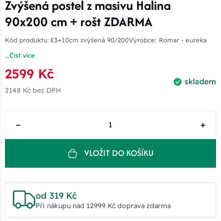
Zvýšená postel z masivu Halina
90x200 cm + rošt ZDARMA
Kód produktu:
E3+10cm zvýšená 90/200
Výrobce:
Romar - eureka
...
Číst více
2599 Kč
skladem
2148 Kč
bez DPH
–
+
VLOŽIT DO KOŠÍKU
od 319 Kč
Při nákupu nad 12999 Kč doprava zdarma