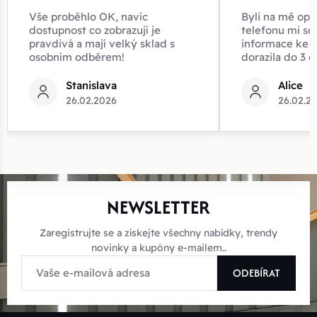
Vše proběhlo OK, navíc
Byli na mě opr
dostupnost co zobrazují je
telefonu mi sd
pravdivá a mají velký sklad s
informace ke z
osobním odběrem!
dorazila do 3 d
Stanislava
Alice
26.02.2026
26.02.2
NEWSLETTER
Zaregistrujte se a získejte všechny nabídky, trendy
novinky a kupóny e-mailem..
ODEBÍRAT