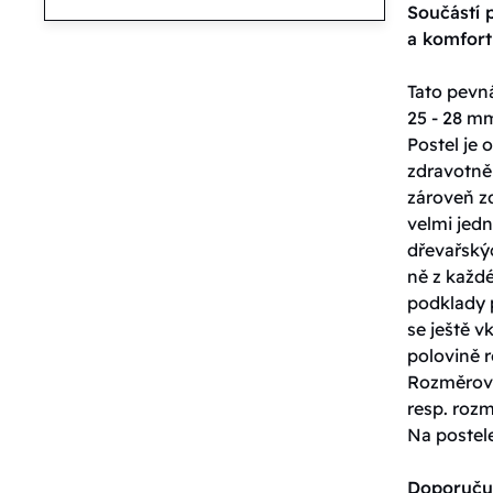
Součástí p
a komfor
Tato pevná
25 - 28 mm
Postel je
zdravotně
zároveň z
velmi jed
dřevařskýc
ně z každ
podklady 
se ještě v
polovině r
Rozměrové
resp. roz
Na postel
Doporuču