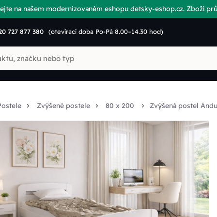
vítejte na našem modernizovaném eshopu detsky-eshop.cz. Zboží p
20 727 877 380
(otevírací doba Po-Pá 8.00–14.30 hod)
Postele
Zvýšené postele
80 x 200
Zvýšená postel Andu