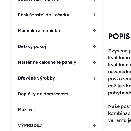
Příslušenství do kočárku
Maminka a miminko
POPIS
Dětský pokoj
Zvýšená 
kvalitního
Nástěnné čalouněné panely
kvalitním
nezávadný
Dřevěné výrobky
poškozen
což je vh
pohybové
Doplňky do domácnosti
Naše poste
Mazlíčci
kombinaci 
variantu j
VÝPRODEJ