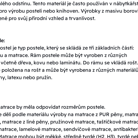
ého odstínu. Tento materiál je často používán v nábytkářst
 pro výrobu postelí nebo knihoven. Výrobky z masivu borov
ené pro svůj přírodní vzhled a trvanlivost.
le:
ostel je typ postele, který se skládá ze tří základních částí:
tu a matrace. Rám postele může být vyroben z různých
 včetně dřeva, kovu nebo laminátu. Do rámu se vkládá rošt.
e položena na rošt a může být vyrobena z různých materiálů
y, latexu nebo pružin.
matrace by měla odpovídat rozměrům postele.
e dělí podle materiálu výroby na matrace z PUR pěny, matr
 matrace z líné pěny, pružinové matrace, taštičkové matra
matrace, lamelové matrace, sendvičové matrace, antibakteri
Matrace mohou být měkké, středně tvrdé (H2, H3), tvrdé n