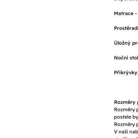
Matrace -
Prostěrad
Úložný pr
Noční sto
Přikrývky
Rozměry p
Rozměry po
postele by
Rozměry p
V naší nab