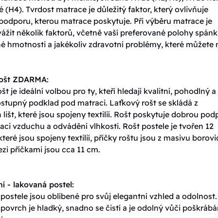
é (H4). Tvrdost matrace je důležitý faktor, který ovlivňuje
podporu, kterou matrace poskytuje. Při výběru matrace je
vážit několik faktorů, včetně vaší preferované polohy spánk
né hmotnosti a jakékoliv zdravotní problémy, které můžete 
rošt ZDARMA:
št je ideální volbou pro ty, kteří hledají kvalitní, pohodlný a
stupný podklad pod matraci. Laťkový rošt se skládá z
lišt, které jsou spojeny textilií. Rošt poskytuje dobrou pod
ulaci vzduchu a odvádění vlhkosti. Rošt postele je tvořen 12
které jsou spojeny textilií, příčky roštu jsou z masivu borovi
zi příčkami jsou cca 11 cm.
í - lakovaná postel:
ostele jsou oblíbené pro svůj elegantní vzhled a odolnost.
ovrch je hladký, snadno se čistí a je odolný vůči poškrábá