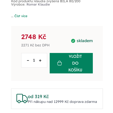
Kód produktu:
klaudia zvýšená BÍLÁ 80/200
Výrobce:
Romar Klaudie
...
Číst více
2748 Kč
skladem
2271 Kč
bez DPH
VLOŽIT
–
+
DO
KOŠÍKU
od 319 Kč
Při nákupu nad 12999 Kč doprava zdarma