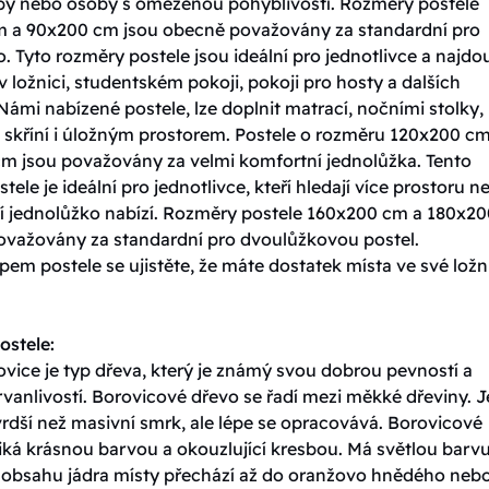
oby nebo osoby s omezenou pohyblivostí. Rozměry postele
 a 90x200 cm jsou obecně považovány za standardní pro
. Tyto rozměry postele jsou ideální pro jednotlivce a najdo
v ložnici, studentském pokoji, pokoji pro hosty a dalších
Námi nabízené postele, lze doplnit matrací, nočními stolky,
skříní i úložným prostorem. Postele o rozměru 120x200 cm
m jsou považovány za velmi komfortní jednolůžka. Tento
tele je ideální pro jednotlivce, kteří hledají více prostoru n
í jednolůžko nabízí. Rozměry postele 160x200 cm a 180x20
ovažovány za standardní pro dvoulůžkovou postel.
em postele se ujistěte, že máte dostatek místa ve své ložni
ostele:
vice je typ dřeva, který je známý svou dobrou pevností a
vanlivostí. Borovicové dřevo se řadí mezi měkké dřeviny. J
rdší než masivní smrk, ale lépe se opracovává. Borovicové
iká krásnou barvou a okouzlující kresbou. Má světlou barvu
y obsahu jádra místy přechází až do oranžovo hnědého neb