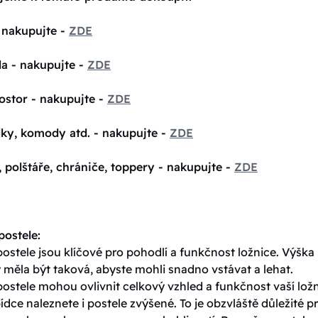
 nakupujte -
ZDE
la - nakupujte -
ZDE
ostor - nakupujte -
ZDE
lky, komody atd. - nakupujte -
ZDE
, polštáře, chrániče, toppery - nakupujte -
ZDE
ostele:
stele jsou klíčové pro pohodlí a funkčnost ložnice. Výška
 měla být taková, abyste mohli snadno vstávat a lehat.
ostele mohou ovlivnit celkový vzhled a funkčnost vaší ložn
ídce naleznete i postele zvýšené. To je obzvláště důležité p