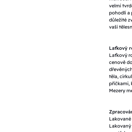
velmi tvrd
pohodlí a 
důležité z
vaší těles
Laťkový 
Laťkový ro
cenově do
dřevěných 
těla, cirk
příčkami, 
Mezery me
Zpracován
Lakované p
Lakovaný p