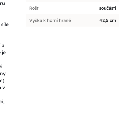
oru
Rošt
součástí
Výška k horní hraně
42,5 cm
síle
 a
 je
zi
ány
m)
á v
i,