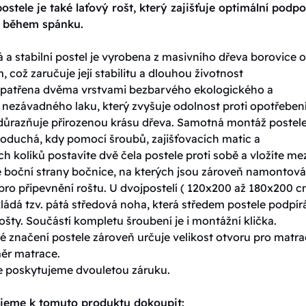
ostele je také laťový rošt, který zajišťuje optimální podp
t během spánku.
 a stabilní postel je vyrobena z masivního dřeva borovice o 
, což zaručuje její stabilitu a dlouhou životnost
 opatřena dvěma vrstvami bezbarvého ekologického a
 nezávadného laku, který zvyšuje odolnost proti opotřebení
důrazňuje přirozenou krásu dřeva. Samotná montáž postele
noduchá, kdy pomocí šroubů, zajišťovacích matic a
h kolíků postavíte dvě čela postele proti sobě a vložíte me
é boční strany bočnice, na kterých jsou zároveň namontov
pro připevnění roštu. U dvojpostelí ( 120x200 až 180x200 c
kládá tzv. pátá středová noha, která středem postele podpír
ošty. Součástí kompletu šroubení je i montážní klička.
 značení postele zároveň určuje velikost otvoru pro matrac
měr matrace.
e poskytujeme dvouletou záruku.
jeme k tomuto produktu dokoupit: