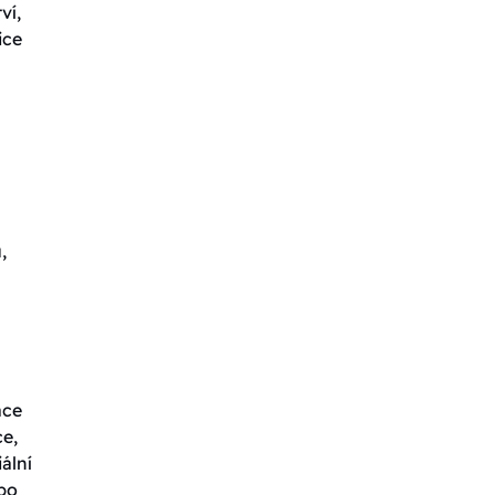
ví,
ice
,
ace
ce,
ální
ebo