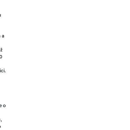
u
 a
ež
0
ci.
e o
,
o