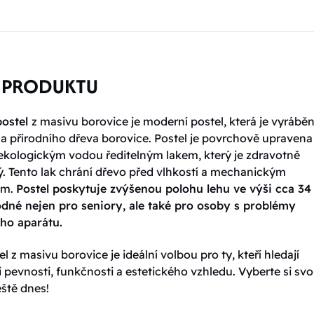
 PRODUKTU
postel
z masivu borovice je moderní postel, která je vyráběn
 a přírodního dřeva borovice. Postel je povrchově upravena
 ekologickým vodou ředitelným lakem, který je zdravotně
. Tento lak chrání dřevo před vlhkostí a mechanickým
ím.
Postel poskytuje zvýšenou polohu lehu ve výši cca 34
odné nejen pro seniory, ale také pro osoby s problémy
ho aparátu.
l z masivu borovice je ideální volbou pro ty, kteří hledají
pevnosti, funkčnosti a estetického vzhledu. Vyberte si sv
eště dnes!