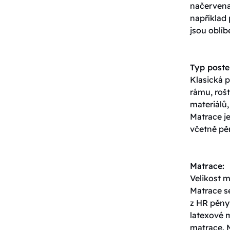
načervenal
například
jsou oblíb
Typ poste
Klasická p
rámu, roš
materiálů,
Matrace j
včetně pěn
Matrace:
Velikost 
Matrace s
z HR pěny,
latexové 
matrace. 