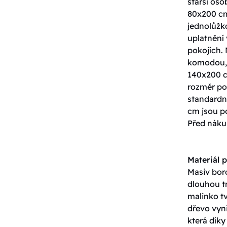
starší os
80x200 cm
jednolůžko
uplatnění 
pokojích. 
komodou, 
140x200 c
rozměr pos
standardn
cm jsou p
Před nákup
Materiál p
Masiv boro
dlouhou tr
malinko tv
dřevo vyn
která dík