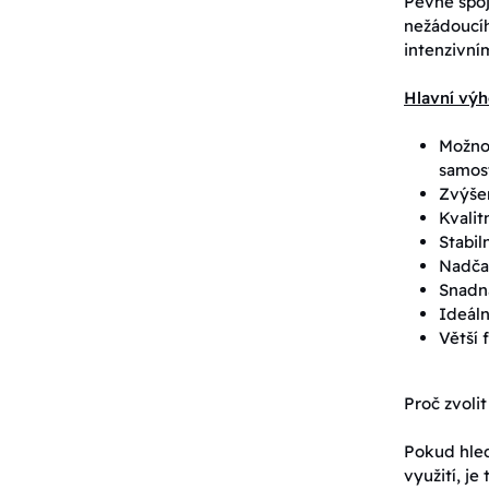
Pevné spoj
nežádoucího
intenzivní
Hlavní výh
Možnos
samos
Zvýšen
Kvalit
Stabil
Nadčas
Snadn
Ideáln
Větší 
Proč zvoli
Pokud hled
využití, j