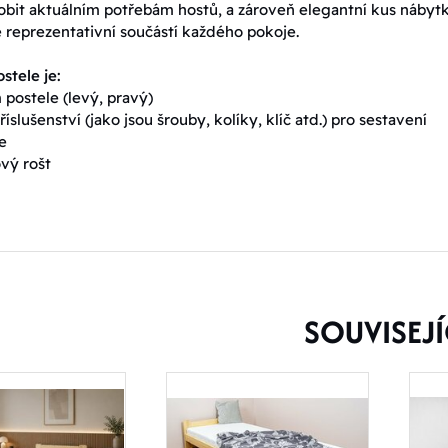
sobit aktuálním potřebám hostů, a zároveň elegantní kus nábyt
 reprezentativní součástí každého pokoje.
stele je:
 postele (levý, pravý)
říslušenství (jako jsou šrouby, kolíky, klíč atd.) pro sestavení
e
ový rošt
SOUVISEJÍ