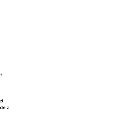
t.
zí
jde z