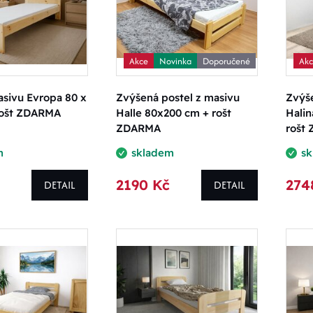
Akce
Novinka
Doporučené
Ak
asivu Evropa 80 x
Zvýšená postel z masivu
Zvýše
rošt ZDARMA
Halle 80x200 cm + rošt
Halin
ZDARMA
rošt
m
skladem
s
2190 Kč
274
DETAIL
DETAIL