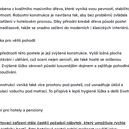
robena z kvalitního masivního dřeva, které vyniká svou pevností, stabilit
tností. Robustní konstrukce je navržena tak, aby bez problémů zvládala
atížení v hotelovém provozu. Díky přírodní kresbě dřeva působí postel
nadčasově, takže se snadno začlení do moderních i klasických interiérů.
a pro větší pohodlí
edností této postele je její zvýšená konstrukce. Vyšší ložná plocha
távání i uléhání, což ocení nejen senioři, ale také hosté se sníženou
. Zvýšené lůžko zároveň působí luxusnějším dojmem a zajišťuje pohodlně
oužívání.
onstrukci vzniká také více prostoru pod postelí, což usnadňuje úklid a
kulaci vzduchu pod matrací. To přispívá k lepší hygieně lůžka a delší život
ní pro hotely a penziony
ovací zařízení stále častěji požadují nábytek, který umožňuje rychle