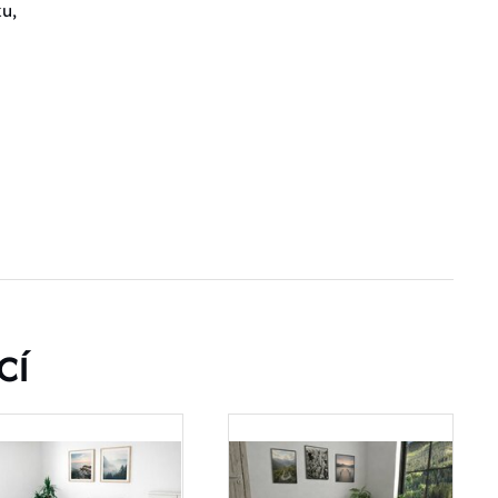
ku,
CÍ