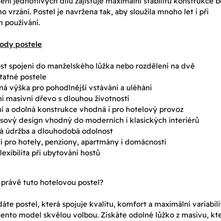
ení jednotlivých dílů zajišťuje maximální stabilitu konstrukce b
 vrzání. Postel je navržena tak, aby sloužila mnoho let i při
m používání.
ody postele
t spojení do manželského lůžka nebo rozdělení na dvě
tatné postele
á výška pro pohodlnější vstávání a uléhání
ní masivní dřevo s dlouhou životností
ní a odolná konstrukce vhodná i pro hotelový provoz
ový design vhodný do moderních i klasických interiérů
á údržba a dlouhodobá odolnost
í pro hotely, penziony, apartmány i domácnosti
flexibilita při ubytování hostů
t právě tuto hotelovou postel?
áte postel, která spojuje kvalitu, komfort a maximální variabili
e tento model skvělou volbou. Získáte odolné lůžko z masivu, kt