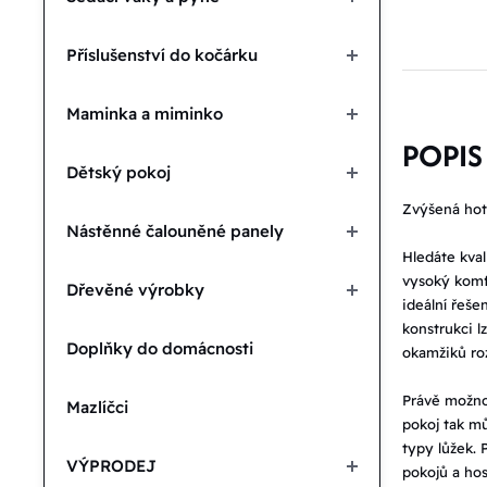
Příslušenství do kočárku
Maminka a miminko
POPIS
Dětský pokoj
Zvýšená hot
Nástěnné čalouněné panely
Hledáte kval
vysoký komfo
Dřevěné výrobky
ideální řeše
konstrukci l
Doplňky do domácnosti
okamžiků ro
Právě možnos
Mazlíčci
pokoj tak mů
typy lůžek. P
VÝPRODEJ
pokojů a ho