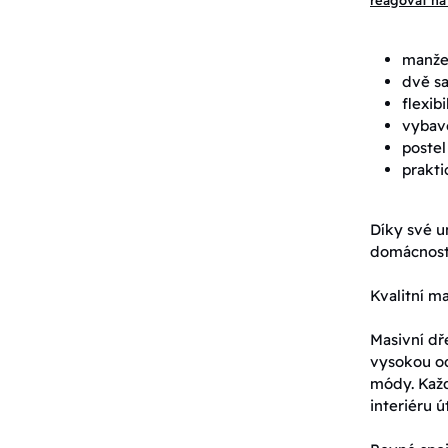
reagovat na 
manžel
dvě sa
flexib
vybav
postel
prakti
Díky své u
domácnosti
Kvalitní m
Masivní dře
vysokou od
módy. Každ
interiéru 