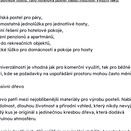
potřeby hostů. Tato hotelová postel nabízí možnost využití jako:
ská postel pro páry,
mostatná jednolůžka pro jednotlivé hosty,
ilní řešení pro hotelové pokoje,
ení penzionů a apartmánů,
 do rekreačních objektů,
cké lůžko pro domácnosti a pokoje pro hosty
niverzálnosti je vhodná jak pro komerční využití, tak pro běžné
, kde se požadavky na uspořádání prostoru mohou často měni
asivní dřevo
vo patří mezi nejoblíbenější materiály pro výrobu postelí. Nabí
olnost, dlouhou životnost a přírodní vzhled, který nikdy nevy
ý kus je originál s jedinečnou kresbou dřeva, která dodává
útulnou atmosféru.