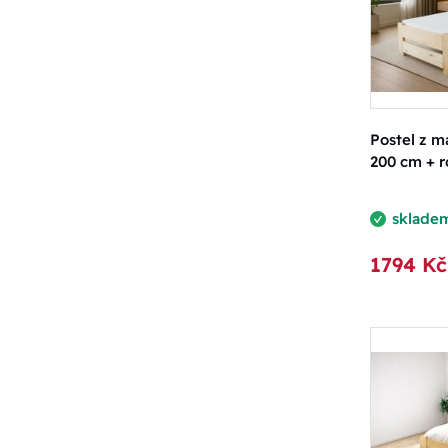
Postel z m
200 cm + 
sklade
1794 Kč