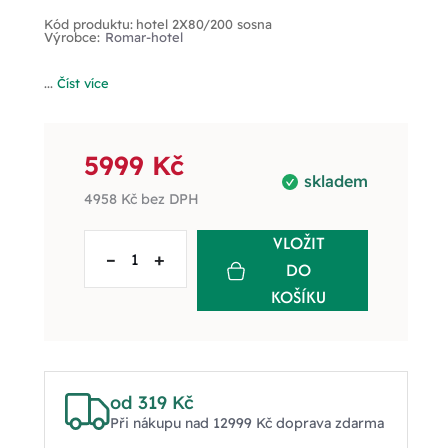
Kód produktu:
hotel 2X80/200 sosna
Výrobce:
Romar-hotel
...
Číst více
5999 Kč
skladem
4958 Kč
bez DPH
VLOŽIT
–
+
DO
KOŠÍKU
od 319 Kč
Při nákupu nad 12999 Kč doprava zdarma