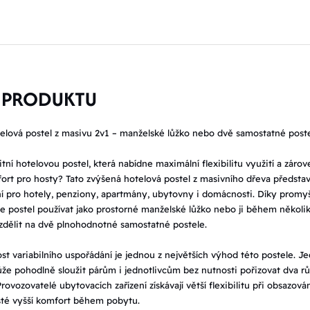
 PRODUKTU
elová postel z masivu 2v1 – manželské lůžko nebo dvě samostatné post
itní hotelovou postel, která nabídne maximální flexibilitu využití a zárov
rt pro hosty? Tato zvýšená hotelová postel z masivního dřeva předsta
ní pro hotely, penziony, apartmány, ubytovny i domácnosti. Díky promy
ze postel používat jako prostorné manželské lůžko nebo ji během několi
zdělit na dvě plnohodnotné samostatné postele.
t variabilního uspořádání je jednou z největších výhod této postele. J
že pohodlně sloužit párům i jednotlivcům bez nutnosti pořizovat dva r
rovozovatelé ubytovacích zařízení získávají větší flexibilitu při obsazová
sté vyšší komfort během pobytu.