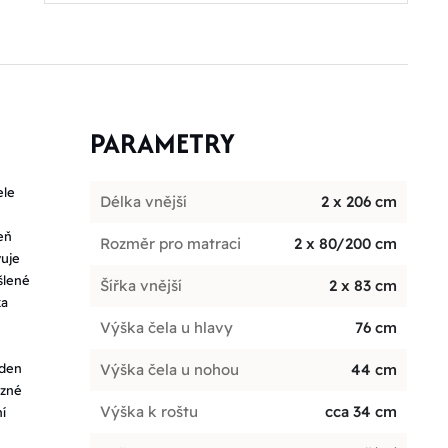
PARAMETRY
ele
Délka vnější
2 x 206 cm
eň
Rozměr pro matraci
2 x 80/200 cm
vuje
šlené
Šířka vnější
2 x 83 cm
ka
Výška čela u hlavy
76 cm
eden
Výška čela u nohou
44 cm
ůzné
Výška k roštu
cca 34 cm
ní