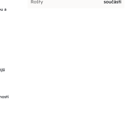
Rošty
součástí
ou a
jší
nosti