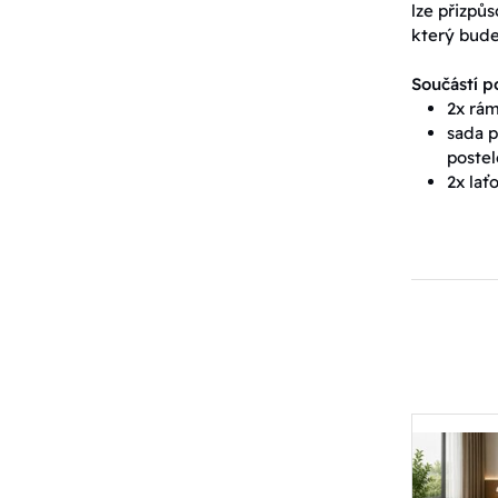
lze přizpů
který bude
Součástí po
2x rám
sada p
postel
2x lať