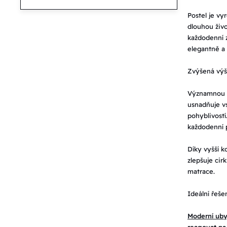
Postel je vy
dlouhou živo
každodenní z
elegantně a 
Zvýšená výšk
Významnou př
usnadňuje vs
pohyblivostí
každodenní p
Díky vyšší k
zlepšuje cir
matrace.
Ideální řeše
Moderní ubyt