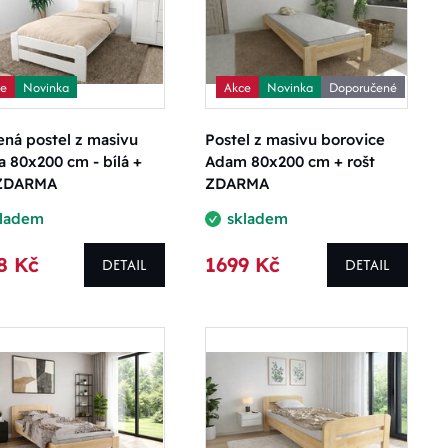
ce
Novinka
Akce
Novinka
Doporučené
ná postel z masivu
Postel z masivu borovice
a 80x200 cm - bílá +
Adam 80x200 cm + rošt
 ZDARMA
ZDARMA
kladem
skladem
8 Kč
1699 Kč
DETAIL
DETAIL