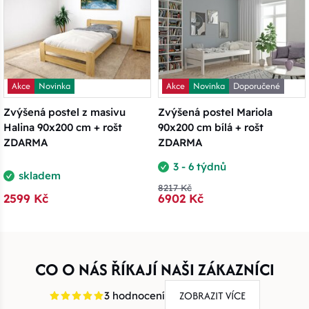
Akce
Novinka
Akce
Novinka
Doporučené
Zvýšená postel z masivu
Zvýšená postel Mariola
Halina 90x200 cm + rošt
90x200 cm bílá + rošt
ZDARMA
ZDARMA
3 - 6 týdnů
skladem
8217 Kč
2599 Kč
6902 Kč
CO O NÁS ŘÍKAJÍ NAŠI ZÁKAZNÍCI
ZOBRAZIT VÍCE
3 hodnocení