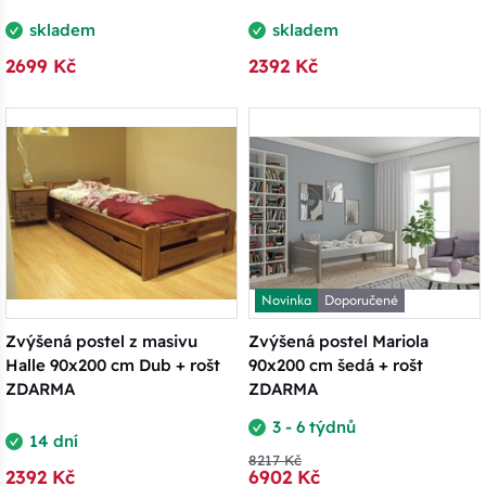
skladem
skladem
2699 Kč
2392 Kč
Novinka
Doporučené
Zvýšená postel z masivu
Zvýšená postel Mariola
Halle 90x200 cm Dub + rošt
90x200 cm šedá + rošt
ZDARMA
ZDARMA
3 - 6 týdnů
14 dní
8217 Kč
2392 Kč
6902 Kč