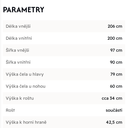
PARAMETRY
Délka vnější
206 cm
Délka vnitřní
200 cm
Šířka vnější
97 cm
Šířka vnitřní
90 cm
Výška čela u hlavy
79 cm
Výška čela u nohou
60 cm
Výška k roštu
cca 34 cm
Rošt
součástí
Výška k horní hraně
42,5 cm