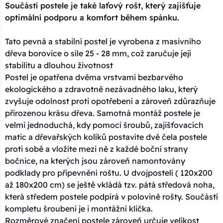
Součástí postele je také laťový rošt, který zajišťuje
optimální podporu a komfort během spánku.
Tato pevná a stabilní postel je vyrobena z masivního
dřeva borovice o síle 25 - 28 mm, což zaručuje její
stabilitu a dlouhou životnost
Postel je opatřena dvěma vrstvami bezbarvého
ekologického a zdravotně nezávadného laku, který
zvyšuje odolnost proti opotřebení a zároveň zdůrazňuje
přirozenou krásu dřeva. Samotná montáž postele je
velmi jednoduchá, kdy pomocí šroubů, zajišťovacích
matic a dřevařských kolíků postavíte dvě čela postele
proti sobě a vložíte mezi ně z každé boční strany
bočnice, na kterých jsou zároveň namontovány
podklady pro připevnění roštu. U dvojpostelí ( 120x200
až 180x200 cm) se ještě vkládá tzv. pátá středová noha,
která středem postele podpírá v polovině rošty. Součástí
kompletu šroubení je i montážní klička.
Rozměrové značení postele zároveň určuje velikost