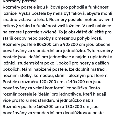
Rozměry postele:
Rozměry postele jsou klíčové pro pohodlí a funkčnost
ložnice. Výška postele by měla být taková, abyste mohli
snadno vstávat a lehat. Rozměry postele mohou ovlivnit
celkový vzhled a funkčnost vaší ložnice. V naší nabídce
naleznete i postele zvýšené. To je obzvláště důležité pro
starší osoby nebo osoby s omezenou pohyblivostí.
Rozměry postele 80x200 cm a 90x200 cm jsou obecně
považovány za standardní pro jednolůžko. Tyto rozměry
postele jsou ideální pro jednotlivce a najdou uplatnění v
ložnici, studentském pokoji, pokoji pro hosty a dalších
pokojích. Námi nabízené postele, lze doplnit matrací,
nočními stolky, komodou, skříní i úložným prostorem.
Postele o rozměru 120x200 cm a 140x200 cm jsou
považovány za velmi komfortní jednolůžka. Tento
rozměr postele je ideální pro jednotlivce, kteří hledají
více prostoru než standardní jednolůžko nabízí.
Rozměry postele 160x200 cm a 180x200 cm jsou
považovány za standardní pro dvoulůžkovou postel.