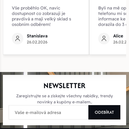
Vše proběhlo OK, navíc
Byli na mě opr
dostupnost co zobrazují je
telefonu mi sd
pravdivá a mají velký sklad s
informace ke z
osobním odběrem!
dorazila do 3 d
Stanislava
Alice
26.02.2026
26.02.2
NEWSLETTER
Zaregistrujte se a získejte všechny nabídky, trendy
novinky a kupóny e-mailem..
ODEBÍRAT