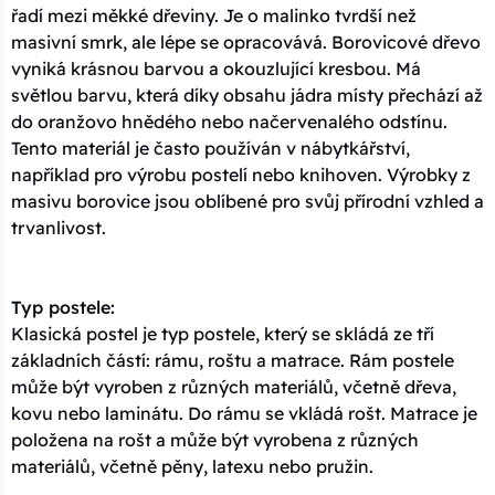
řadí mezi měkké dřeviny. Je o malinko tvrdší než
masivní smrk, ale lépe se opracovává. Borovicové dřevo
vyniká krásnou barvou a okouzlující kresbou. Má
světlou barvu, která díky obsahu jádra místy přechází až
do oranžovo hnědého nebo načervenalého odstínu.
Tento materiál je často používán v nábytkářství,
například pro výrobu postelí nebo knihoven. Výrobky z
masivu borovice jsou oblíbené pro svůj přírodní vzhled a
trvanlivost.
Typ postele:
Klasická postel je typ postele, který se skládá ze tří
základních částí: rámu, roštu a matrace. Rám postele
může být vyroben z různých materiálů, včetně dřeva,
kovu nebo laminátu. Do rámu se vkládá rošt. Matrace je
položena na rošt a může být vyrobena z různých
materiálů, včetně pěny, latexu nebo pružin.