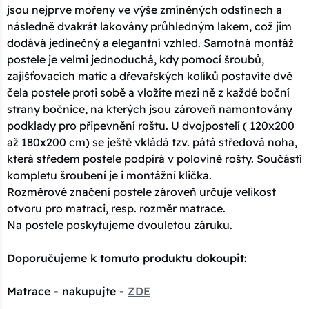
jsou nejprve mořeny ve výše zmíněných odstínech a
následně dvakrát lakovány průhledným lakem, což jim
dodává jedinečný a elegantní vzhled. Samotná montáž
postele je velmi jednoduchá, kdy pomocí šroubů,
zajišťovacích matic a dřevařských kolíků postavíte dvě
čela postele proti sobě a vložíte mezi ně z každé boční
strany bočnice, na kterých jsou zároveň namontovány
podklady pro připevnění roštu. U dvojpostelí ( 120x200
až 180x200 cm) se ještě vkládá tzv. pátá středová noha,
která středem postele podpírá v polovině rošty. Součástí
kompletu šroubení je i montážní klička.
Rozměrové značení postele zároveň určuje velikost
otvoru pro matraci, resp. rozměr matrace.
Na postele poskytujeme dvouletou záruku.
Doporučujeme k tomuto produktu dokoupit:
Matrace - nakupujte -
ZDE