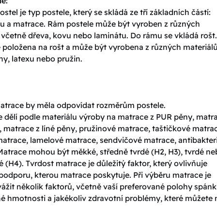
le:
ostel je typ postele, který se skládá ze tří základních částí:
tu a matrace. Rám postele může být vyroben z různých
 včetně dřeva, kovu nebo laminátu. Do rámu se vkládá rošt.
e položena na rošt a může být vyrobena z různých materiálů
y, latexu nebo pružin.
matrace by měla odpovídat rozměrům postele.
e dělí podle materiálu výroby na matrace z PUR pěny, matr
 matrace z líné pěny, pružinové matrace, taštičkové matra
matrace, lamelové matrace, sendvičové matrace, antibakteri
Matrace mohou být měkké, středně tvrdé (H2, H3), tvrdé n
é (H4). Tvrdost matrace je důležitý faktor, který ovlivňuje
podporu, kterou matrace poskytuje. Při výběru matrace je
vážit několik faktorů, včetně vaší preferované polohy spánk
né hmotnosti a jakékoliv zdravotní problémy, které můžete 