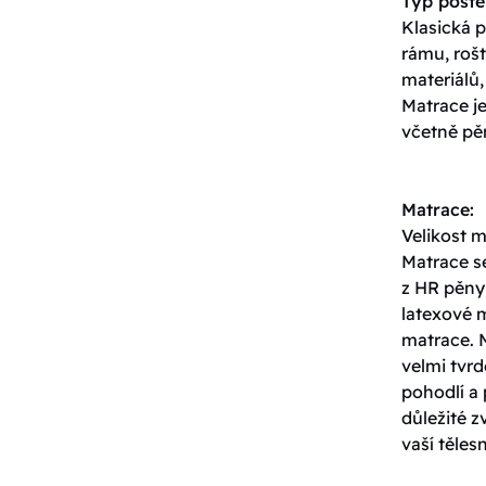
Typ poste
Klasická p
rámu, roš
materiálů,
Matrace j
včetně pěn
Matrace:
Velikost 
Matrace s
z HR pěny,
latexové 
matrace. 
velmi tvrd
pohodlí a 
důležité z
vaší těles