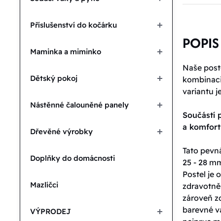
Příslušenství do kočárku
POPIS
Maminka a miminko
Naše poste
Dětský pokoj
kombinaci 
variantu j
Nástěnné čalouněné panely
Součástí p
a komfor
Dřevěné výrobky
Tato pevná
Doplňky do domácnosti
25 - 28 mm
Postel je
Mazlíčci
zdravotně
zároveň zd
barevné va
VÝPRODEJ