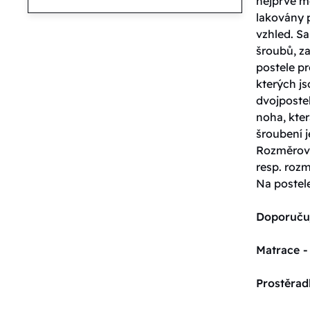
nejprve m
lakovány 
vzhled. S
šroubů, za
postele pr
kterých j
dvojpostel
noha, kter
šroubení j
Rozměrové
resp. roz
Na postel
Doporuču
Matrace -
Prostěrad