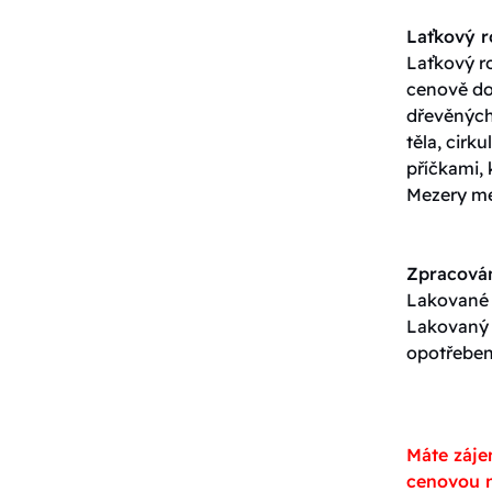
Laťkový 
Laťkový ro
cenově do
dřevěných 
těla, cirk
příčkami, 
Mezery me
Zpracován
Lakované p
Lakovaný p
opotřeben
Máte záje
cenovou n