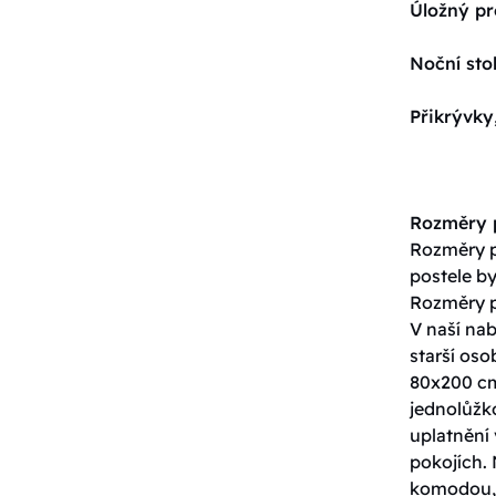
Úložný pr
Noční sto
Přikrývky
Rozměry p
Rozměry po
postele by
Rozměry p
V naší nab
starší os
80x200 cm
jednolůžko
uplatnění 
pokojích. 
komodou, 