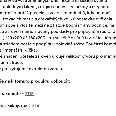
ořeny ve výše zmíněných odstínech a následně dvakrát
průhledným lakem, což jim dodává jedinečný a elegantní
amotná montáž postele je velmi jednoduchá, kdy pomocí
jišťovacích matic a dřevařských kolíků postavíte dvě čela
oti sobě a vložíte mezi ně z každé boční strany bočnice, na
sou zároveň namontovány podklady pro připevnění roštu. U
í ( 120x200 až 180x200 cm) se ještě vkládá tzv. pátá středo
á středem postele podpírá v polovině rošty. Součástí komp
e i montážní klička.
 značení postele zároveň určuje velikost otvoru pro matrac
měr matrace.
e poskytujeme dvouletou záruku.
jeme k tomuto produktu dokoupit:
 nakupujte -
ZDE
la - nakupujte -
ZDE