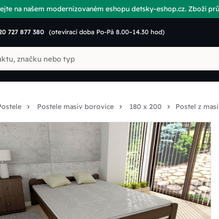
vítejte na našem modernizovaném eshopu detsky-eshop.cz. Zboží p
20 727 877 380
(otevírací doba Po-Pá 8.00–14.30 hod)
Postele
Postele masiv borovice
180 x 200
Postel z mas