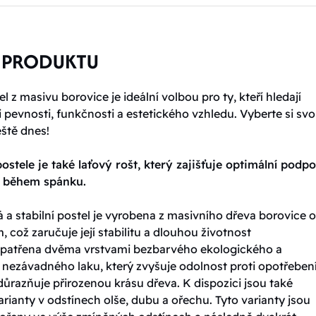
 PRODUKTU
l z masivu borovice je ideální volbou pro ty, kteří hledají
pevnosti, funkčnosti a estetického vzhledu. Vyberte si sv
eště dnes!
ostele je také laťový rošt, který zajišťuje optimální podp
t během spánku.
 a stabilní postel je vyrobena z masivního dřeva borovice o 
, což zaručuje její stabilitu a dlouhou životnost
 opatřena dvěma vrstvami bezbarvého ekologického a
 nezávadného laku, který zvyšuje odolnost proti opotřebení
ůrazňuje přirozenou krásu dřeva. K dispozici jsou také
rianty v odstínech olše, dubu a ořechu. Tyto varianty jsou