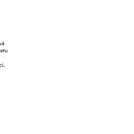
vá
letu
i,