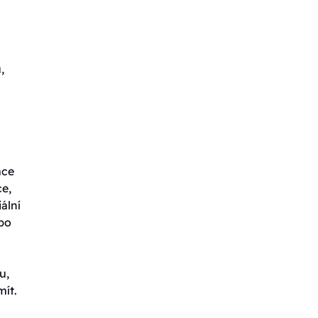
,
ace
ce,
ální
ebo
u,
mít.