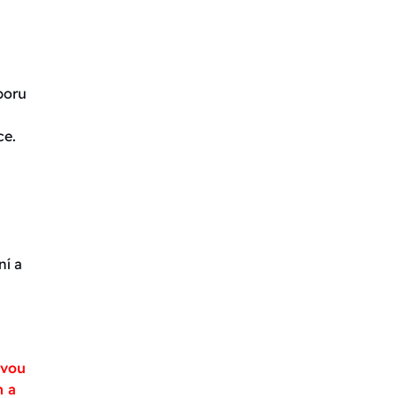
poru
ce.
ní a
avou
m a