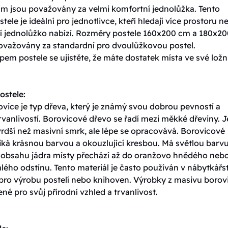
m jsou považovány za velmi komfortní jednolůžka. Tento
tele je ideální pro jednotlivce, kteří hledají více prostoru n
í jednolůžko nabízí. Rozměry postele 160x200 cm a 180x20
ovažovány za standardní pro dvoulůžkovou postel.
em postele se ujistěte, že máte dostatek místa ve své ložni
ostele:
vice je typ dřeva, který je známý svou dobrou pevností a
vanlivostí. Borovicové dřevo se řadí mezi měkké dřeviny. J
rdší než masivní smrk, ale lépe se opracovává. Borovicové
iká krásnou barvou a okouzlující kresbou. Má světlou barvu
y obsahu jádra místy přechází až do oranžovo hnědého neb
ého odstínu. Tento materiál je často používán v nábytkářst
 pro výrobu postelí nebo knihoven. Výrobky z masivu borov
ené pro svůj přírodní vzhled a trvanlivost.