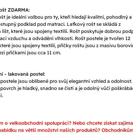
rošt ZDARMA:
št je ideální volbou pro ty, kteří hledají kvalitní, pohodlný a
stupný podklad pod matraci. Laťkový rošt se skládá z
lišt, které jsou spojeny textilií. Rošt poskytuje dobrou pod
ulaci vzduchu a odvádění vlhkosti. Rošt postele je tvořen 12
které jsou spojeny textilií, příčky roštu jsou z masivu borovi
zi příčkami jsou cca 11 cm.
í - lakovaná postel:
ostele jsou oblíbené pro svůj elegantní vzhled a odolnost.
ovrch je hladký, snadno se čistí a je odolný vůči poškrábá
í.
m o velkoobchodní spolupráci? Nebo chcete získat zajím
abídku na větší množství našich produktů? Obchodníků