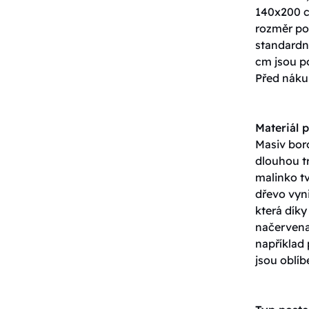
140x200 c
rozměr pos
standardn
cm jsou p
Před nákup
Materiál p
Masiv boro
dlouhou tr
malinko tv
dřevo vyn
která dík
načervenal
například
jsou oblíb