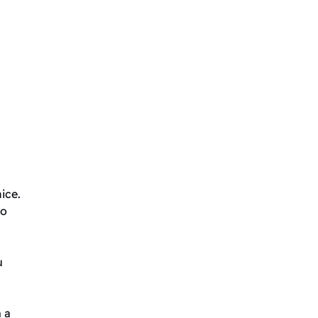
ice.
ro
u
 a