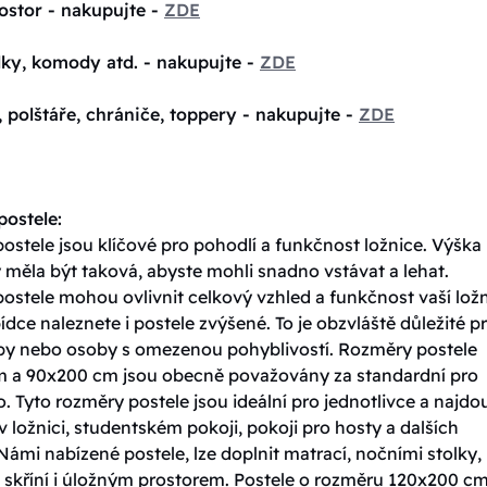
ostor - nakupujte -
ZDE
lky, komody atd. - nakupujte -
ZDE
, polštáře, chrániče, toppery - nakupujte -
ZDE
ostele:
stele jsou klíčové pro pohodlí a funkčnost ložnice. Výška
 měla být taková, abyste mohli snadno vstávat a lehat.
ostele mohou ovlivnit celkový vzhled a funkčnost vaší ložn
ídce naleznete i postele zvýšené. To je obzvláště důležité p
oby nebo osoby s omezenou pohyblivostí. Rozměry postele
 a 90x200 cm jsou obecně považovány za standardní pro
. Tyto rozměry postele jsou ideální pro jednotlivce a najdo
v ložnici, studentském pokoji, pokoji pro hosty a dalších
Námi nabízené postele, lze doplnit matrací, nočními stolky,
skříní i úložným prostorem. Postele o rozměru 120x200 cm