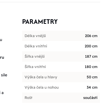
PARAMETRY
Délka vnější
206 cm
ou
Délka vnitřní
200 cm
Šířka vnější
187 cm
oru
Šířka vnitřní
180 cm
síle
Výška čela u hlavy
50 cm
Výška čela u nohou
34 cm
 a
Rošt
součástí