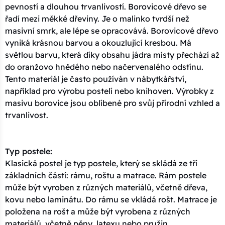
pevností a dlouhou trvanlivostí. Borovicové dřevo se
řadí mezi měkké dřeviny. Je o malinko tvrdší než
masivní smrk, ale lépe se opracovává. Borovicové dřevo
vyniká krásnou barvou a okouzlující kresbou. Má
světlou barvu, která díky obsahu jádra místy přechází až
do oranžovo hnědého nebo načervenalého odstínu.
Tento materiál je často používán v nábytkářství,
například pro výrobu postelí nebo knihoven. Výrobky z
masivu borovice jsou oblíbené pro svůj přírodní vzhled a
trvanlivost.
Typ postele:
Klasická postel je typ postele, který se skládá ze tří
základních částí: rámu, roštu a matrace. Rám postele
může být vyroben z různých materiálů, včetně dřeva,
kovu nebo laminátu. Do rámu se vkládá rošt. Matrace je
položena na rošt a může být vyrobena z různých
materiálů, včetně pěny, latexu nebo pružin.