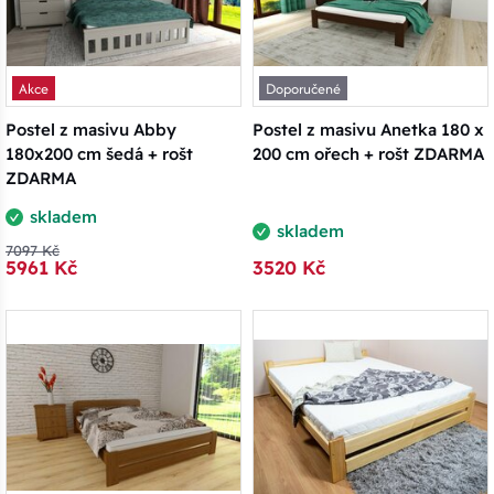
Akce
Doporučené
Postel z masivu Abby
Postel z masivu Anetka 180 x
180x200 cm šedá + rošt
200 cm ořech + rošt ZDARMA
ZDARMA
skladem
skladem
7097 Kč
5961 Kč
3520 Kč