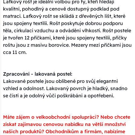
Laťkový rošt je ideální volbou pro ty, kteří hledají
kvalitní, pohodlný a cenově dostupný podklad pod
matraci. Laťkový rošt se skládá z dřevěných lišt, které
jsou spojeny textilií. Rošt poskytuje dobrou podporu
těla, cirkulaci vzduchu a odvádění vlhkosti. Rošt postele
je tvořen 12 příčkami, které jsou spojeny textilií, příčky
roštu jsou z masivu borovice. Mezery mezi příčkami jsou
cca 11 cm.
Zpracování - lakovaná postel:
Lakované postele jsou oblíbené pro svůj elegantní
vzhled a odolnost. Lakovaný povrch je hladký, snadno
se čistí a je odolný vůči poškrábání a opotřebení.
Máte zájem o velkoobchodní spolupráci? Nebo chcete
získat zajímavou cenovou nabídku na větší množství
našich produktů? Obchodníkům a firmám, nabízíme