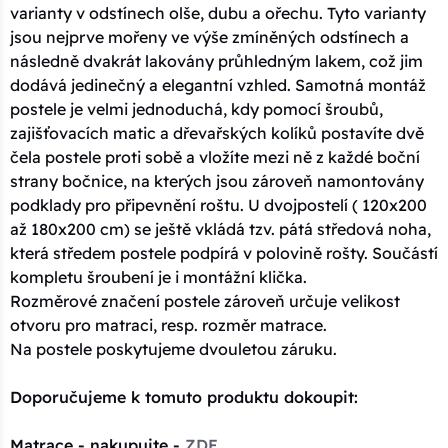
varianty v odstínech olše, dubu a ořechu. Tyto varianty
jsou nejprve mořeny ve výše zmíněných odstínech a
následně dvakrát lakovány průhledným lakem, což jim
dodává jedinečný a elegantní vzhled. Samotná montáž
postele je velmi jednoduchá, kdy pomocí šroubů,
zajišťovacích matic a dřevařských kolíků postavíte dvě
čela postele proti sobě a vložíte mezi ně z každé boční
strany bočnice, na kterých jsou zároveň namontovány
podklady pro připevnění roštu. U dvojpostelí ( 120x200
až 180x200 cm) se ještě vkládá tzv. pátá středová noha,
která středem postele podpírá v polovině rošty. Součástí
kompletu šroubení je i montážní klička.
Rozměrové značení postele zároveň určuje velikost
otvoru pro matraci, resp. rozměr matrace.
Na postele poskytujeme dvouletou záruku.
Doporučujeme k tomuto produktu dokoupit:
Matrace - nakupujte -
ZDE