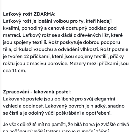
Laťkový rošt ZDARMA:
Laťkový rošt je ideální volbou pro ty, kteří hledají
kvalitní, pohodlný a cenově dostupný podklad pod
matraci. Laťkový rošt se skládá z dřevěných lišt, které
jsou spojeny textilií. Rošt poskytuje dobrou podporu
těla, cirkulaci vzduchu a odvádění vlhkosti. Rošt postele
je tvořen 12 příčkami, které jsou spojeny textilií, příčky
roštu jsou z masivu borovice. Mezery mezi příčkami jsou
cca 11 cm.
Zpracování - lakovaná postel:
Lakované postele jsou oblíbené pro svůj elegantní
vzhled a odolnost. Lakovaný povrch je hladký, snadno
se čistí a je odolný vůči poškrábání a opotřebení.
Je však důležité mít na paměti, že bílá barva je zvláště citlivá
na nežádoucí vnější faktory, jako je sluneční záření.