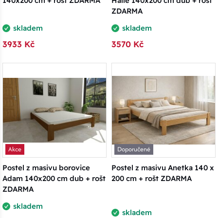
140x200 cm + rošt ZDARMA
Halle 140x200 cm dub + rošt
ZDARMA
skladem
skladem
3933 Kč
3570 Kč
Akce
Doporučené
Postel z masivu borovice
Postel z masivu Anetka 140 x
Adam 140x200 cm dub + rošt
200 cm + rošt ZDARMA
ZDARMA
skladem
skladem