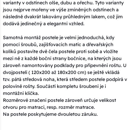
varianty v odstínech olše, dubu a ořechu. Tyto varianty
jsou nejprve mořeny ve výše zmíněných odstínech a
následně dvakrát lakovány průhledným lakem, což jim
dodává jedinečný a elegantní vzhled.
Samotná montáž postele je velmi jednoduchá, kdy
pomocí šroubů, zajišťovacích matic a dřevařských
kolíků postavíte dvě čela postele proti sobě a vložíte
mezi ně z každé boční strany bočnice, na kterých jsou
zároveň namontovány podklady pro připevnění roštu. U
dvojpostelí ( 120x200 až 180x200 cm) se ještě vkládá
tzv. pátá středová noha, která středem postele podpírá v
polovině rošty. Součástí kompletu šroubení je i
montážní klička.
Rozměrové značení postele zároveň určuje velikost
otvoru pro matraci, resp. rozměr matrace.
Na postele poskytujeme dvouletou záruku.