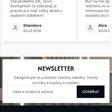
Vše proběhlo OK, navíc
Byli na mě opr
dostupnost co zobrazují je
telefonu mi sd
pravdivá a mají velký sklad s
informace ke z
osobním odběrem!
dorazila do 3 d
Stanislava
Alice
26.02.2026
26.02.2
NEWSLETTER
Zaregistrujte se a získejte všechny nabídky, trendy
novinky a kupóny e-mailem..
ODEBÍRAT