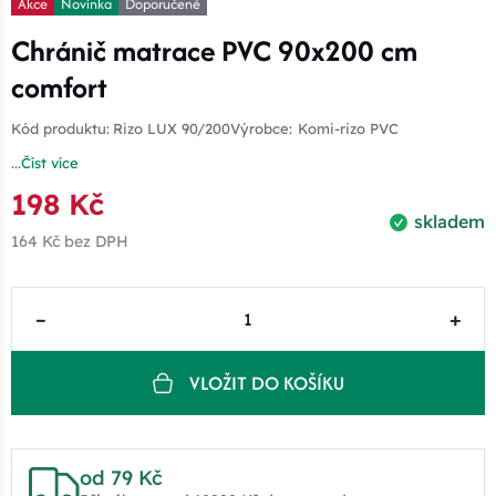
Akce
Novinka
Doporučené
Chránič matrace PVC 90x200 cm
comfort
Kód produktu:
Rizo LUX 90/200
Výrobce:
Komi-rizo PVC
...
Číst více
198 Kč
skladem
164 Kč
bez DPH
–
+
VLOŽIT DO KOŠÍKU
od 79 Kč