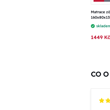
Matrace z
160x80x13
sklade
1449 K
CO O 