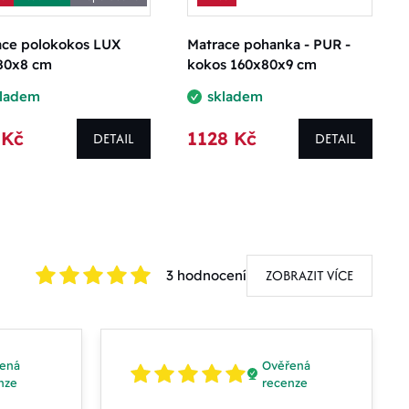
ace polokokos LUX
Matrace pohanka - PUR -
80x8 cm
kokos 160x80x9 cm
kladem
skladem
 Kč
1128 Kč
DETAIL
DETAIL
ZOBRAZIT VÍCE
3 hodnocení
ená
Ověřená
nze
recenze