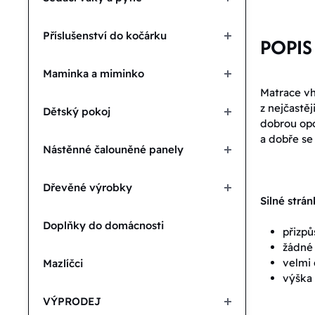
Příslušenství do kočárku
POPIS
Maminka a miminko
Matrace vh
z nejčastě
Dětský pokoj
dobrou opo
a dobře se 
Nástěnné čalouněné panely
Dřevěné výrobky
Silné strán
Doplňky do domácnosti
přizpů
žádné 
velmi 
Mazlíčci
výška
VÝPRODEJ