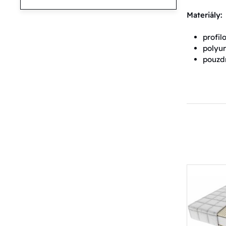
Materiály:
profi
polyu
pouzd