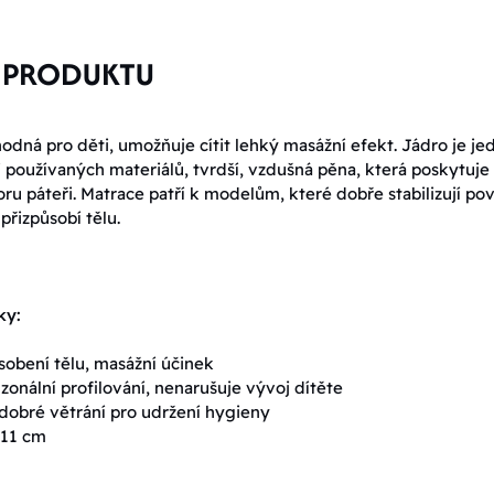
 PRODUKTU
odná pro děti, umožňuje cítit lehký masážní efekt. Jádro je je
ji používaných materiálů, tvrdší, vzdušná pěna, která poskytuje
ru páteři. Matrace patří k modelům, které dobře stabilizují po
přizpůsobí tělu.
ky:
sobení tělu, masážní účinek
zonální profilování, nenarušuje vývoj dítěte
dobré větrání pro udržení hygieny
 11 cm