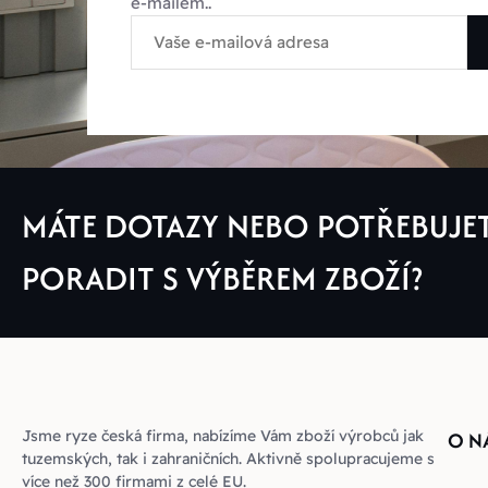
e-mailem..
MÁTE DOTAZY NEBO POTŘEBUJE
PORADIT S VÝBĚREM ZBOŽÍ?
Jsme ryze česká firma, nabízíme Vám zboží výrobců jak
O N
tuzemských, tak i zahraničních. Aktivně spolupracujeme s
více než 300 firmami z celé EU.