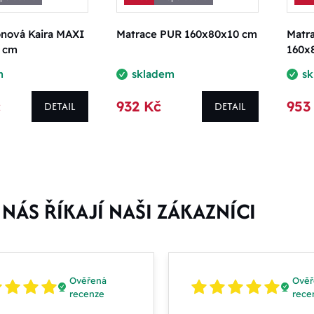
ónová Kaira MAXI
Matrace PUR 160x80x10 cm
Matr
 cm
160x
m
skladem
s
č
932 Kč
953
DETAIL
DETAIL
NÁS ŘÍKAJÍ NAŠI ZÁKAZNÍCI
Ověřená
Ověř
recenze
rece