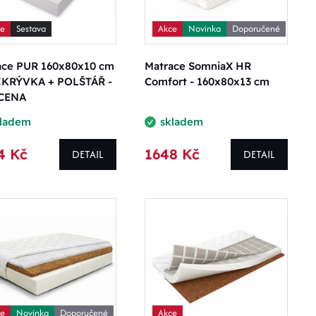
ce
Sestava
Akce
Novinka
Doporučené
ace PUR 160x80x10 cm
Matrace SomniaX HR
IKRÝVKA + POLŠTÁŘ -
Comfort - 160x80x13 cm
CENA
kladem
skladem
4 Kč
1648 Kč
DETAIL
DETAIL
ce
Novinka
Doporučené
Akce