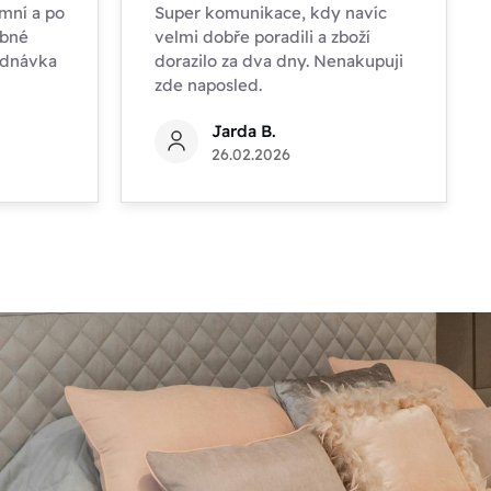
mní a po
Super komunikace, kdy navíc
obné
velmi dobře poradili a zboží
ednávka
dorazilo za dva dny. Nenakupuji
zde naposled.
Jarda B.
26.02.2026