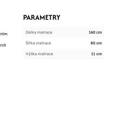
PARAMETRY
Délka matrace
160 cm
dním
Šířka matrace
80 cm
vrch
Výška matrace
11 cm