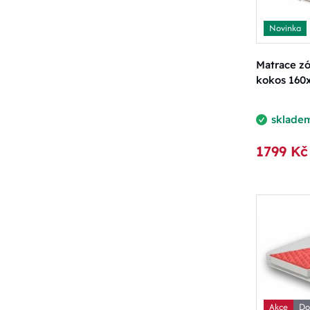
Novinka
Matrace z
kokos 160
sklade
1799 Kč
Akce
Do