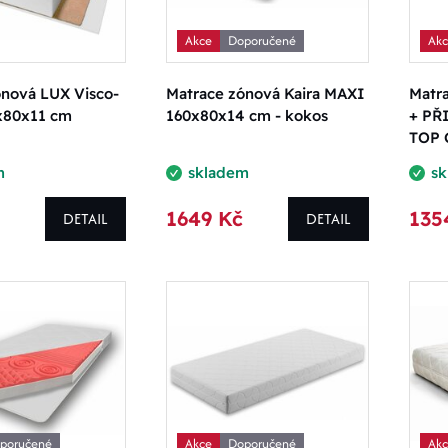
Akce
Doporučené
Ak
ónová LUX Visco-
Matrace zónová Kaira MAXI
Matr
x80x11 cm
160x80x14 cm - kokos
+ PŘ
TOP 
m
skladem
s
1649 Kč
135
DETAIL
DETAIL
poručené
Akce
Doporučené
Ak