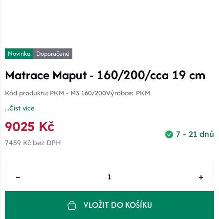
Novinka
Doporučené
Matrace Maput - 160/200/cca 19 cm
Kód produktu:
PKM - M3 160/200
Výrobce:
PKM
...
Číst více
9025 Kč
7 - 21 dnů
7459 Kč
bez DPH
–
+
VLOŽIT DO KOŠÍKU