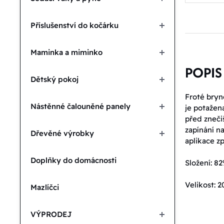
Příslušenství do kočárku
Maminka a miminko
POPIS
Dětský pokoj
Froté bryn
Nástěnné čalouněné panely
je potaže
před zneči
zapínání n
Dřevěné výrobky
aplikace zp
Doplňky do domácnosti
Složení: 8
Velikost: 2
Mazlíčci
VÝPRODEJ