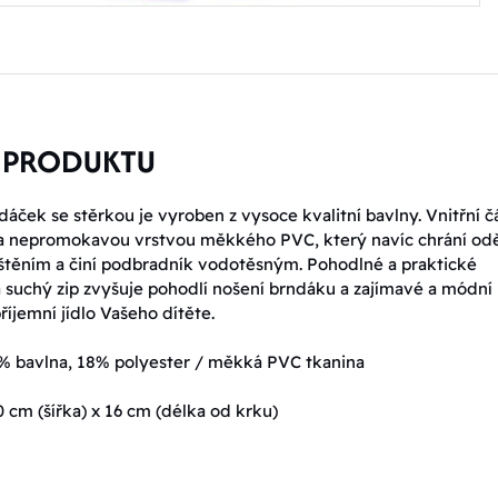
 PRODUKTU
dáček se stěrkou je vyroben z vysoce kvalitní bavlny. Vnitřní č
na nepromokavou vrstvou měkkého PVC, který navíc chrání od
štěním a činí podbradník vodotěsným. Pohodlné a praktické
a suchý zip zvyšuje pohodlí nošení brndáku a zajímavé a módní
říjemní jídlo Vašeho dítěte.
2% bavlna, 18% polyester / měkká PVC tkanina
0 cm (šířka) x 16 cm (délka od krku)