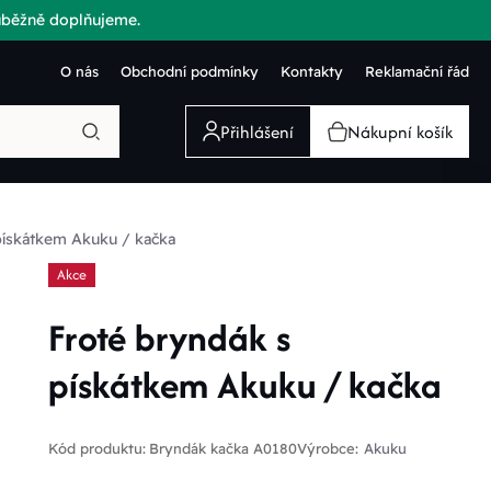
růběžně doplňujeme.
O nás
Obchodní podmínky
Kontakty
Reklamační řád
Přihlášení
Nákupní košík
pískátkem Akuku / kačka
Akce
Froté bryndák s
pískátkem Akuku / kačka
Kód produktu:
Bryndák kačka A0180
Výrobce:
Akuku