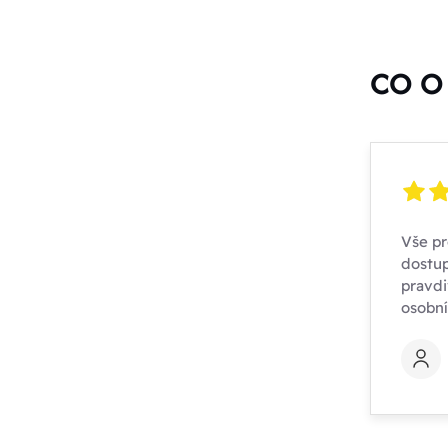
CO O 
Vše pr
dostup
pravdi
osobn