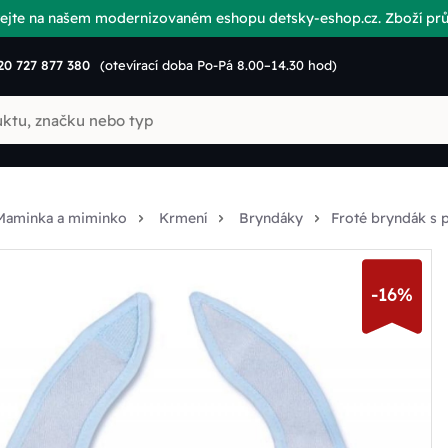
vítejte na našem modernizovaném eshopu detsky-eshop.cz. Zboží p
20 727 877 380
(otevírací doba Po-Pá 8.00–14.30 hod)
Maminka a miminko
Krmení
Bryndáky
Froté bryndák s 
-16%