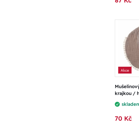
87 Kč
Akce
Mušelínov
krajkou /
sklade
70 Kč