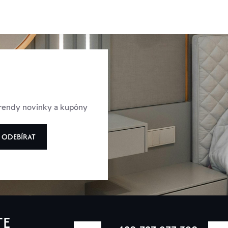
 trendy novinky a kupóny
ODEBÍRAT
TE