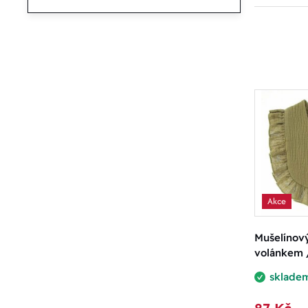
Akce
Mušelínov
volánkem 
sklade