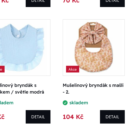
 Kč
70 Kč
DETAIL
DETAIL
ce
Akce
línový bryndák s
Mušelínový bryndák s mašlí
nkem / světle modrá
- 2.
kladem
skladem
Kč
104 Kč
DETAIL
DETAIL