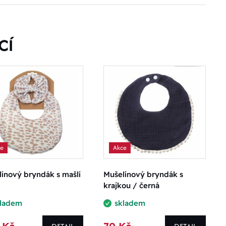
CÍ
ce
Akce
ínový bryndák s mašlí
Mušelínový bryndák s
krajkou / černá
kladem
skladem