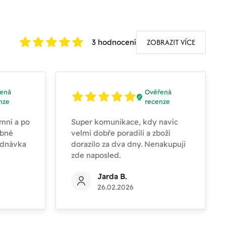
ZOBRAZIT VÍCE
3 hodnocení
ená
Ověřená
nze
recenze
mní a po
Super komunikace, kdy navíc
obné
velmi dobře poradili a zboží
ednávka
dorazilo za dva dny. Nenakupuji
zde naposled.
Jarda B.
26.02.2026