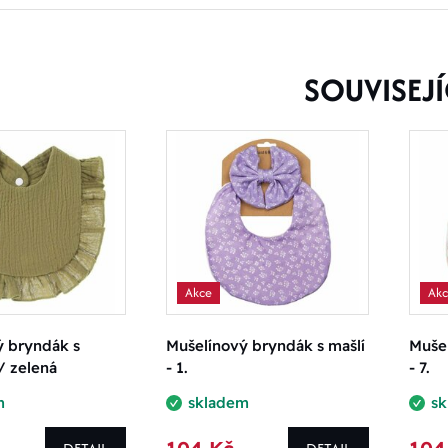
SOUVISEJÍ
Akce
Ak
ý bryndák s
Mušelínový bryndák s mašlí
Mušel
/ zelená
- 1.
- 7.
m
skladem
s