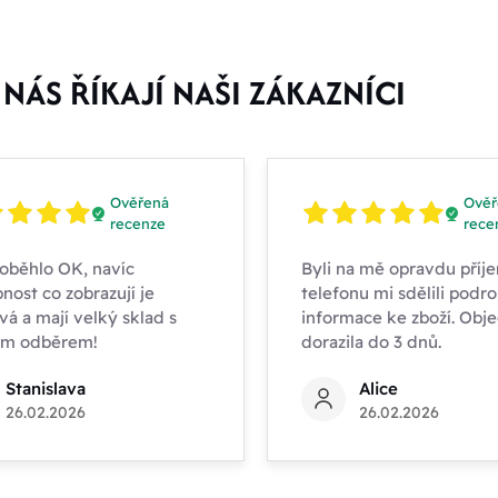
NÁS ŘÍKAJÍ NAŠI ZÁKAZNÍCI
Ověřená
Ověř
recenze
rece
oběhlo OK, navíc
Byli na mě opravdu příje
nost co zobrazují je
telefonu mi sdělili podr
vá a mají velký sklad s
informace ke zboží. Obj
ím odběrem!
dorazila do 3 dnů.
Stanislava
Alice
26.02.2026
26.02.2026