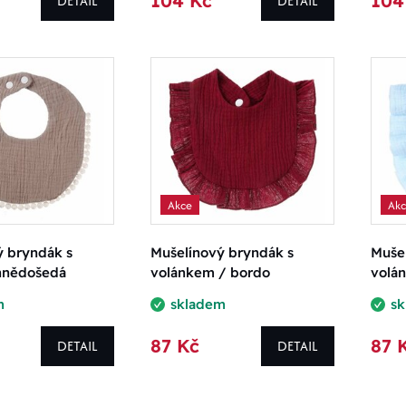
104 Kč
104
DETAIL
DETAIL
Akce
Ak
ý bryndák s
Mušelínový bryndák s
Muše
 hnědošedá
volánkem / bordo
volá
m
skladem
s
87 Kč
87 
DETAIL
DETAIL