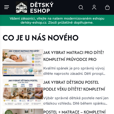
Vážení zákazníci, vítejte na našem modernizovaném eshopu
detsky-eshop.cz. Zboží průběžně doplňujeme.
CO JE U NÁS NOVÉHO
JAK VYBRAT MATRACI PRO DÍTĚ?
KOMPLETNÍ PRŮVODCE PRO
RODIČE
Kvalitní spánek je pro správný vývoj
dítěte naprosto zásadní. Děti prospí
podle věku 10 až 15 hodin denně, a
JAK VYBRAT DĚTSKOU POSTEL
proto hraje správně zvolená matrace
PODLE VĚKU DÍTĚTE? KOMPLETNÍ
důležitou roli nejen pro pohodlí, ale
také pro zdravý vývoj páteře, kvalitní
PRŮVODCE
Výběr správné dětské postele není jen
odpočinek a regeneraci organismu.
otázkou vzhledu. Dítě během spánku
tráví přibližně třetinu dne, a proto by
POSTEL + MATRACE – KOMPLETNÍ