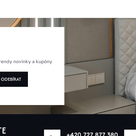
 trendy novinky a kupóny
ODEBÍRAT
TE
+420 727 877 380