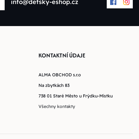
info@detsky-eshop.cz
KONTAKTNÍ ÚDAJE
ALMA OBCHOD s.r.o
Na zbytkách 83
738 01 Staré Město u Frýdku-Místku
Všechny kontakty