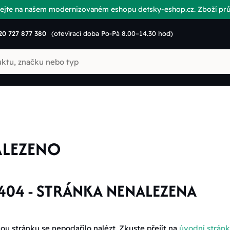
vítejte na našem modernizovaném eshopu detsky-eshop.cz. Zboží p
20 727 877 380
(otevírací doba Po-Pá 8.00–14.30 hod)
ALEZENO
404 - STRÁNKA NENALEZENA
u stránku se nepodařilo nalézt. Zkuste přejít na
úvodní strán