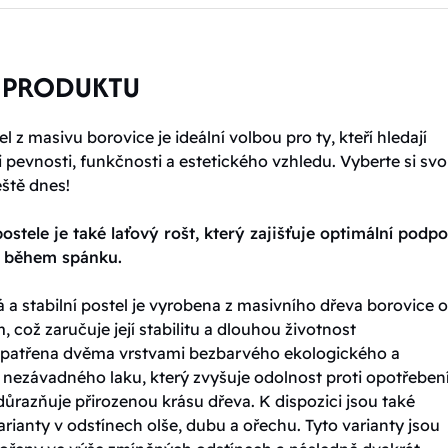
 PRODUKTU
l z masivu borovice je ideální volbou pro ty, kteří hledají
pevnosti, funkčnosti a estetického vzhledu. Vyberte si sv
eště dnes!
ostele je také laťový rošt, který zajišťuje optimální podp
t během spánku.
 a stabilní postel je vyrobena z masivního dřeva borovice o 
, což zaručuje její stabilitu a dlouhou životnost
 opatřena dvěma vrstvami bezbarvého ekologického a
 nezávadného laku, který zvyšuje odolnost proti opotřebení
ůrazňuje přirozenou krásu dřeva. K dispozici jsou také
rianty v odstínech olše, dubu a ořechu. Tyto varianty jsou