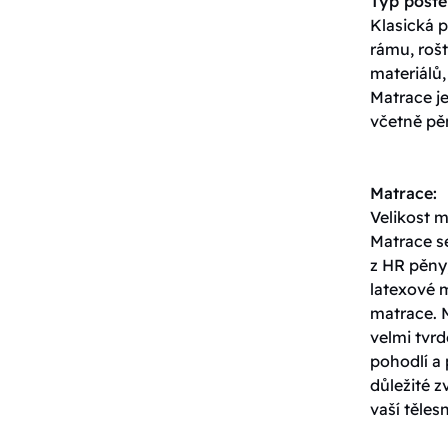
Typ poste
Klasická p
rámu, roš
materiálů,
Matrace j
včetně pěn
Matrace:
Velikost 
Matrace s
z HR pěny,
latexové 
matrace. 
velmi tvrd
pohodlí a 
důležité z
vaší těles