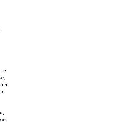
,
ace
ce,
ální
ebo
u,
mít.