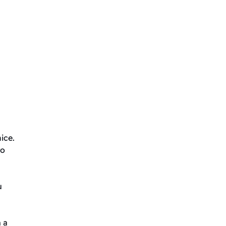
ice.
ro
u
 a