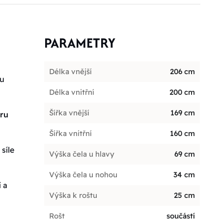
PARAMETRY
Délka vnější
206 cm
ou
Délka vnitřní
200 cm
Šířka vnější
169 cm
oru
Šířka vnitřní
160 cm
síle
Výška čela u hlavy
69 cm
Výška čela u nohou
34 cm
 a
Výška k roštu
25 cm
Rošt
součástí