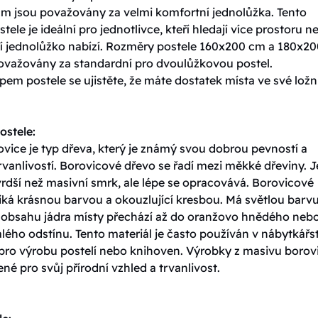
m jsou považovány za velmi komfortní jednolůžka. Tento
tele je ideální pro jednotlivce, kteří hledají více prostoru n
í jednolůžko nabízí. Rozměry postele 160x200 cm a 180x20
ovažovány za standardní pro dvoulůžkovou postel.
em postele se ujistěte, že máte dostatek místa ve své ložni
ostele:
vice je typ dřeva, který je známý svou dobrou pevností a
vanlivostí. Borovicové dřevo se řadí mezi měkké dřeviny. J
rdší než masivní smrk, ale lépe se opracovává. Borovicové
iká krásnou barvou a okouzlující kresbou. Má světlou barvu
y obsahu jádra místy přechází až do oranžovo hnědého neb
ého odstínu. Tento materiál je často používán v nábytkářst
 pro výrobu postelí nebo knihoven. Výrobky z masivu borov
ené pro svůj přírodní vzhled a trvanlivost.