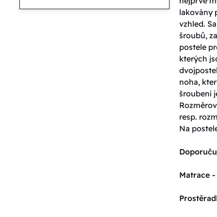
nejprve m
lakovány 
vzhled. S
šroubů, za
postele pr
kterých j
dvojpostel
noha, kter
šroubení j
Rozměrové
resp. roz
Na postel
Doporuču
Matrace -
Prostěrad