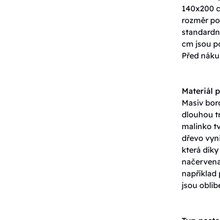
140x200 c
rozměr pos
standardn
cm jsou p
Před nákup
Materiál p
Masiv boro
dlouhou tr
malinko tv
dřevo vyn
která dík
načervenal
například
jsou oblíb