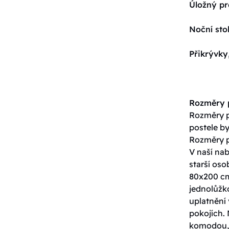
Úložný pr
Noční sto
Přikrývky
Rozměry p
Rozměry po
postele by
Rozměry p
V naší nab
starší os
80x200 cm
jednolůžko
uplatnění 
pokojích. 
komodou, 