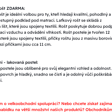
rošt ZDARMA:
št je ideální volbou pro ty, kteří hledají kvalitní, pohodlný a
stupný podklad pod matraci. Laťkový rošt se skládá z
lišt, které jsou spojeny textilií. Rošt poskytuje dobrou pod
ulaci vzduchu a odvádění vlhkosti. Rošt postele je tvořen 12
které jsou spojeny textilií, příčky roštu jsou z masivu borovi
zi příčkami jsou cca 11 cm.
í - lakovaná postel:
ostele jsou oblíbené pro svůj elegantní vzhled a odolnost.
ovrch je hladký, snadno se čistí a je odolný vůči poškrábá
í.
m o velkoobchodní spolupráci? Nebo chcete získat zajím
abídku na větší množství našich produktů? Obchodníků