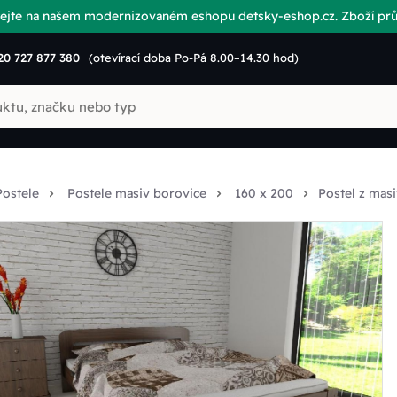
vítejte na našem modernizovaném eshopu detsky-eshop.cz. Zboží p
20 727 877 380
(otevírací doba Po-Pá 8.00–14.30 hod)
Postele
Postele masiv borovice
160 x 200
Postel z mas