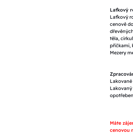
Laťkový 
Laťkový ro
cenově do
dřevěných 
těla, cirk
příčkami, 
Mezery me
Zpracován
Lakované p
Lakovaný p
opotřeben
Máte záje
cenovou n