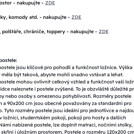
ostor - nakupujte -
ZDE
lky, komody atd. - nakupujte -
ZDE
, polštáře, chrániče, toppery - nakupujte -
ZDE
ostele:
stele jsou klíčové pro pohodlí a funkčnost ložnice. Výška
 měla být taková, abyste mohli snadno vstávat a lehat.
ostele mohou ovlivnit celkový vzhled a funkčnost vaší ložn
ídce naleznete i postele zvýšené. To je obzvláště důležité p
oby nebo osoby s omezenou pohyblivostí. Rozměry postele
 a 90x200 cm jsou obecně považovány za standardní pro
. Tyto rozměry postele jsou ideální pro jednotlivce a najdo
v ložnici, studentském pokoji, pokoji pro hosty a dalších
Námi nabízené postele, lze doplnit matrací, nočními stolky,
skříní i úložným prostorem. Postele o rozměru 120x200 cm