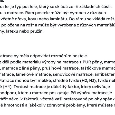
le:
ostel je typ postele, který se skládá ze tří základních částí:
tu a matrace. Rám postele může být vyroben z různých
 včetně dřeva, kovu nebo laminátu. Do rámu se vkládá rošt.
e položena na rošt a může být vyrobena z různých materiálů
y, latexu nebo pružin.
matrace by měla odpovídat rozměrům postele.
e dělí podle materiálu výroby na matrace z PUR pěny, matr
 matrace z líné pěny, pružinové matrace, taštičkové matra
matrace, lamelové matrace, sendvičové matrace, antibakteri
Matrace mohou být měkké, středně tvrdé (H2, H3), tvrdé n
é (H4). Tvrdost matrace je důležitý faktor, který ovlivňuje
podporu, kterou matrace poskytuje. Při výběru matrace je
vážit několik faktorů, včetně vaší preferované polohy spánk
né hmotnosti a jakékoliv zdravotní problémy, které můžete 