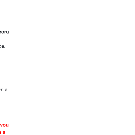
poru
ce.
ní a
avou
m a