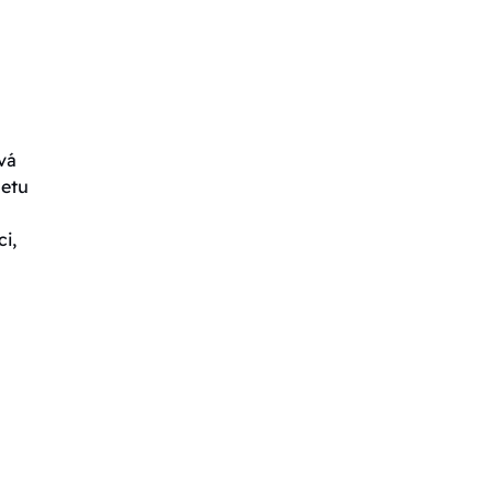
vá
letu
i,