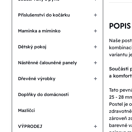
Příslušenství do kočárku
POPIS
Maminka a miminko
Naše poste
Dětský pokoj
kombinaci 
variantu j
Nástěnné čalouněné panely
Součástí p
a komfor
Dřevěné výrobky
Tato pevná
Doplňky do domácnosti
25 - 28 mm
Postel je
Mazlíčci
zdravotně
zároveň zd
barevné va
VÝPRODEJ