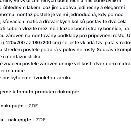
ořeny ve výše zmíněných odstínech a následně dvakrát
průhledným lakem, což jim dodává jedinečný a elegantní
amotná montáž postele je velmi jednoduchá, kdy pomocí
jišťovacích matic a dřevařských kolíků postavíte dvě čela
oti sobě a vložíte mezi ně z každé boční strany bočnice, na
sou zároveň namontovány podklady pro připevnění roštu. U
í ( 120x200 až 180x200 cm) se ještě vkládá tzv. pátá středo
á středem postele podpírá v polovině rošty. Součástí komp
e i montážní klička.
 značení postele zároveň určuje velikost otvoru pro matrac
měr matrace.
e poskytujeme dvouletou záruku.
jeme k tomuto produktu dokoupit:
 nakupujte -
ZDE
la - nakupujte -
ZDE