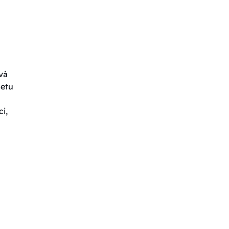
vá
letu
i,