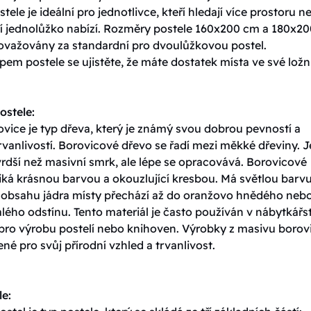
tele je ideální pro jednotlivce, kteří hledají více prostoru n
í jednolůžko nabízí. Rozměry postele 160x200 cm a 180x20
ovažovány za standardní pro dvoulůžkovou postel.
em postele se ujistěte, že máte dostatek místa ve své ložni
ostele:
vice je typ dřeva, který je známý svou dobrou pevností a
vanlivostí. Borovicové dřevo se řadí mezi měkké dřeviny. J
rdší než masivní smrk, ale lépe se opracovává. Borovicové
iká krásnou barvou a okouzlující kresbou. Má světlou barvu
y obsahu jádra místy přechází až do oranžovo hnědého neb
ého odstínu. Tento materiál je často používán v nábytkářst
 pro výrobu postelí nebo knihoven. Výrobky z masivu borov
ené pro svůj přírodní vzhled a trvanlivost.
le: