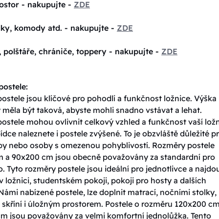
ostor - nakupujte -
ZDE
lky, komody atd. - nakupujte -
ZDE
, polštáře, chrániče, toppery - nakupujte -
ZDE
ostele:
stele jsou klíčové pro pohodlí a funkčnost ložnice. Výška
 měla být taková, abyste mohli snadno vstávat a lehat.
ostele mohou ovlivnit celkový vzhled a funkčnost vaší ložn
ídce naleznete i postele zvýšené. To je obzvláště důležité p
oby nebo osoby s omezenou pohyblivostí. Rozměry postele
 a 90x200 cm jsou obecně považovány za standardní pro
. Tyto rozměry postele jsou ideální pro jednotlivce a najdo
v ložnici, studentském pokoji, pokoji pro hosty a dalších
Námi nabízené postele, lze doplnit matrací, nočními stolky,
skříní i úložným prostorem. Postele o rozměru 120x200 cm
m jsou považovány za velmi komfortní jednolůžka. Tento