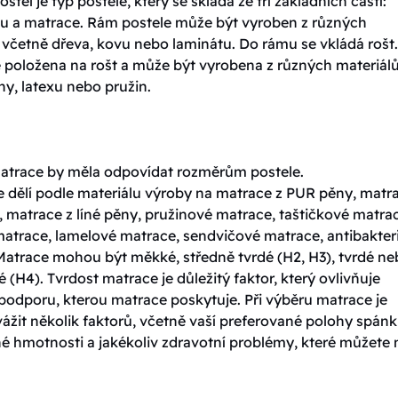
ostel je typ postele, který se skládá ze tří základních částí:
tu a matrace. Rám postele může být vyroben z různých
 včetně dřeva, kovu nebo laminátu. Do rámu se vkládá rošt.
e položena na rošt a může být vyrobena z různých materiálů
y, latexu nebo pružin.
matrace by měla odpovídat rozměrům postele.
e dělí podle materiálu výroby na matrace z PUR pěny, matr
 matrace z líné pěny, pružinové matrace, taštičkové matra
matrace, lamelové matrace, sendvičové matrace, antibakteri
Matrace mohou být měkké, středně tvrdé (H2, H3), tvrdé n
é (H4). Tvrdost matrace je důležitý faktor, který ovlivňuje
podporu, kterou matrace poskytuje. Při výběru matrace je
vážit několik faktorů, včetně vaší preferované polohy spánk
né hmotnosti a jakékoliv zdravotní problémy, které můžete 