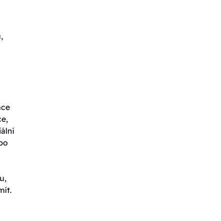
,
ace
ce,
ální
ebo
u,
mít.