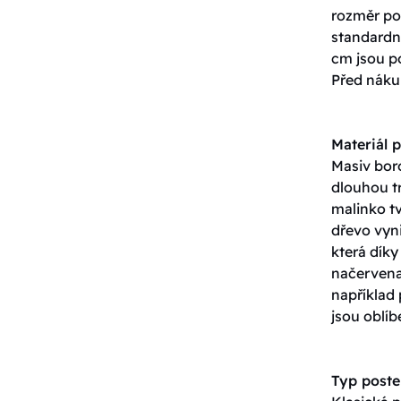
rozměr pos
standardn
cm jsou p
Před nákup
Materiál p
Masiv boro
dlouhou tr
malinko tv
dřevo vyn
která dík
načervenal
například
jsou oblíb
Typ poste