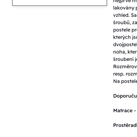
nejprve m
lakovány 
vzhled. S
šroubů, za
postele pr
kterých j
dvojpostel
noha, kter
šroubení j
Rozměrové
resp. roz
Na postel
Doporuču
Matrace -
Prostěrad