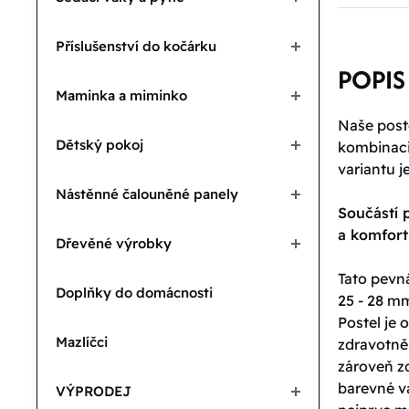
Příslušenství do kočárku
POPIS
Maminka a miminko
Naše poste
Dětský pokoj
kombinaci 
variantu j
Nástěnné čalouněné panely
Součástí p
a komfor
Dřevěné výrobky
Tato pevná
Doplňky do domácnosti
25 - 28 mm
Postel je
Mazlíčci
zdravotně
zároveň zd
barevné va
VÝPRODEJ