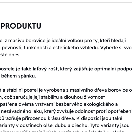
 PRODUKTU
l z masivu borovice je ideální volbou pro ty, kteří hledají
pevnosti, funkčnosti a estetického vzhledu. Vyberte si sv
eště dnes!
ostele je také laťový rošt, který zajišťuje optimální podp
t během spánku.
 a stabilní postel je vyrobena z masivního dřeva borovice o 
, což zaručuje její stabilitu a dlouhou životnost
 opatřena dvěma vrstvami bezbarvého ekologického a
 nezávadného laku, který zvyšuje odolnost proti opotřebení
ůrazňuje přirozenou krásu dřeva. K dispozici jsou také
rianty v odstínech olše, dubu a ořechu. Tyto varianty jsou