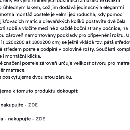
ořeny ve výše zmíněných odstínech a následně dvakrát
průhledným lakem, což jim dodává jedinečný a elegantní
amotná montáž postele je velmi jednoduchá, kdy pomocí
jišťovacích matic a dřevařských kolíků postavíte dvě čela
oti sobě a vložíte mezi ně z každé boční strany bočnice, na
sou zároveň namontovány podklady pro připevnění roštu. U
í ( 120x200 až 180x200 cm) se ještě vkládá tzv. pátá středo
á středem postele podpírá v polovině rošty. Součástí komp
e i montážní klička.
 značení postele zároveň určuje velikost otvoru pro matrac
měr matrace.
e poskytujeme dvouletou záruku.
jeme k tomuto produktu dokoupit:
 nakupujte -
ZDE
la - nakupujte -
ZDE