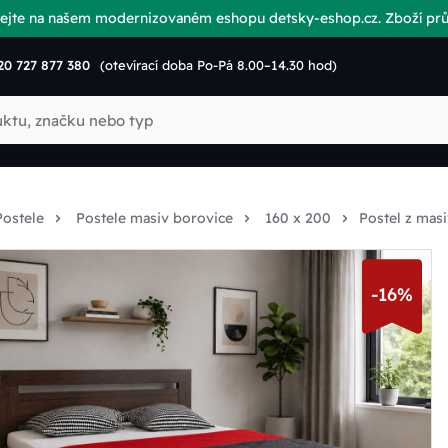
vítejte na našem modernizovaném eshopu detsky-eshop.cz. Zboží p
20 727 877 380
(otevírací doba Po-Pá 8.00–14.30 hod)
Postele
Postele masiv borovice
160 x 200
Postel z ma
-16%