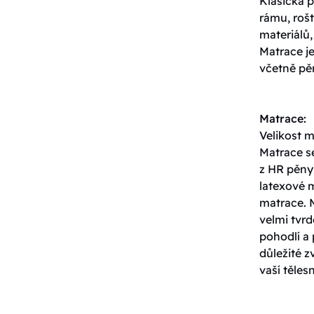
Klasická p
rámu, roš
materiálů,
Matrace j
včetně pěn
Matrace:
Velikost 
Matrace s
z HR pěny,
latexové 
matrace. 
velmi tvrd
pohodlí a 
důležité z
vaší těles