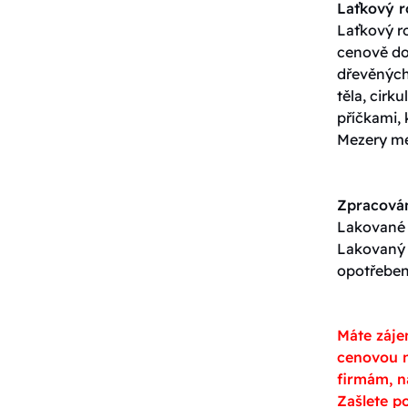
Laťkový 
Laťkový ro
cenově do
dřevěných 
těla, cirk
příčkami, 
Mezery me
Zpracován
Lakované p
Lakovaný p
opotřeben
Máte záje
cenovou n
firmám, n
Zašlete p