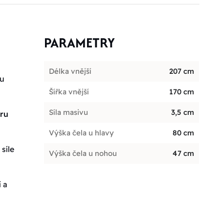
PARAMETRY
Délka vnější
207 cm
ou
Šířka vnější
170 cm
Síla masivu
3,5 cm
oru
Výška čela u hlavy
80 cm
síle
Výška čela u nohou
47 cm
 a