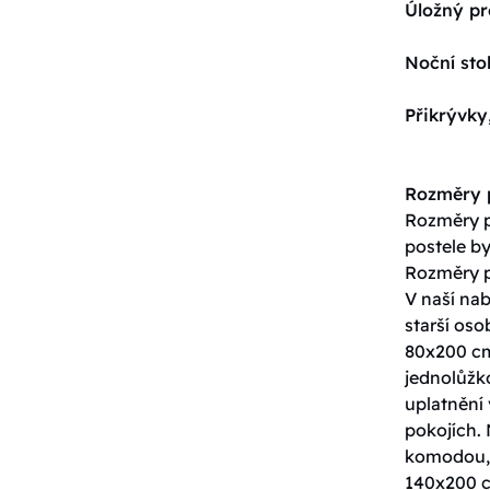
Úložný pr
Noční sto
Přikrývky
Rozměry p
Rozměry po
postele by
Rozměry p
V naší nab
starší os
80x200 cm
jednolůžko
uplatnění 
pokojích. 
komodou, 
140x200 c