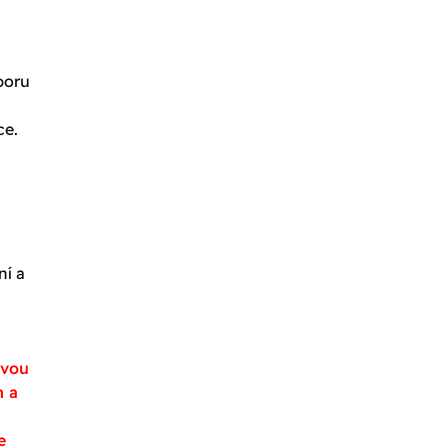
poru
ce.
ní a
avou
m a
e