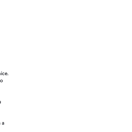
ice.
ro
u
 a