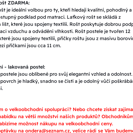
rošt ZDARMA:
št je ideální volbou pro ty, kteří hledají kvalitní, pohodlný a
stupný podklad pod matraci. Laťkový rošt se skládá z
lišt, které jsou spojeny textilií. Rošt poskytuje dobrou pod
ulaci vzduchu a odvádění vlhkosti. Rošt postele je tvořen 12
které jsou spojeny textilií, příčky roštu jsou z masivu borovi
zi příčkami jsou cca 11 cm.
í - lakovaná postel:
ostele jsou oblíbené pro svůj elegantní vzhled a odolnost.
ovrch je hladký, snadno se čistí a je odolný vůči poškrábá
í.
m o velkoobchodní spolupráci? Nebo chcete získat zajím
abídku na větší množství našich produktů? Obchodníků
abízíme možnost nákupu na velkoobchodní ceny.
optávku na ondera@seznam.cz, velice rádi se Vám budem