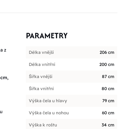
PARAMETRY
a z
Délka vnější
206 cm
Délka vnitřní
200 cm
Šířka vnější
87 cm
 cm,
Šířka vnitřní
80 cm
Výška čela u hlavy
79 cm
ou
Výška čela u nohou
60 cm
Výška k roštu
34 cm