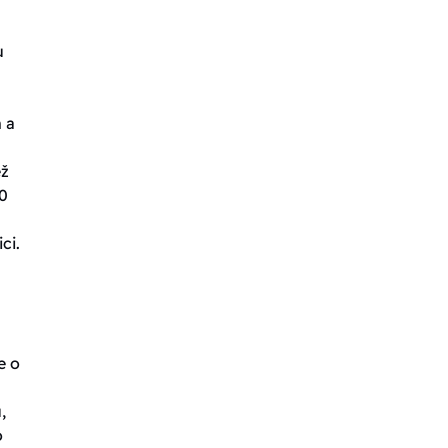
u
 a
ež
0
ci.
e o
,
o