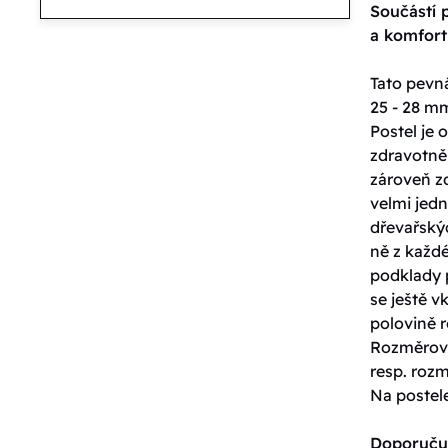
Součástí p
a komfor
Tato pevná
25 - 28 mm
Postel je
zdravotně
zároveň z
velmi jed
dřevařskýc
ně z každ
podklady 
se ještě v
polovině r
Rozměrové
resp. roz
Na postel
Doporuču