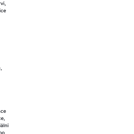
ví,
ice
,
ace
ce,
ální
ebo