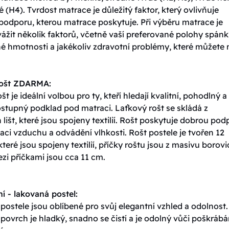
é (H4). Tvrdost matrace je důležitý faktor, který ovlivňuje
podporu, kterou matrace poskytuje. Při výběru matrace je
vážit několik faktorů, včetně vaší preferované polohy spánk
né hmotnosti a jakékoliv zdravotní problémy, které můžete 
rošt ZDARMA:
št je ideální volbou pro ty, kteří hledají kvalitní, pohodlný a
stupný podklad pod matraci. Laťkový rošt se skládá z
lišt, které jsou spojeny textilií. Rošt poskytuje dobrou pod
ulaci vzduchu a odvádění vlhkosti. Rošt postele je tvořen 12
které jsou spojeny textilií, příčky roštu jsou z masivu borovi
zi příčkami jsou cca 11 cm.
í - lakovaná postel:
ostele jsou oblíbené pro svůj elegantní vzhled a odolnost.
ovrch je hladký, snadno se čistí a je odolný vůči poškrábá