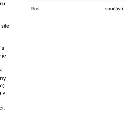
oru
Rošt
součástí
síle
 a
 je
zi
ány
m)
á v
i,