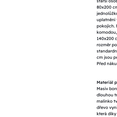
starší os
80x200 cm
jednolůžko
uplatnění 
pokojích. 
komodou, 
140x200 c
rozměr pos
standardn
cm jsou p
Před nákup
Materiál p
Masiv boro
dlouhou tr
malinko tv
dřevo vyn
která dík