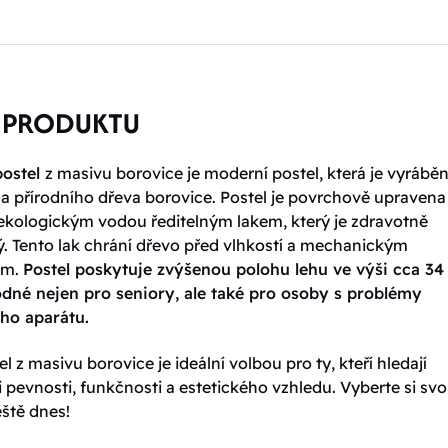
 PRODUKTU
postel
z masivu borovice je moderní postel, která je vyráběn
 a přírodního dřeva borovice. Postel je povrchově upravena
 ekologickým vodou ředitelným lakem, který je zdravotně
. Tento lak chrání dřevo před vlhkostí a mechanickým
ím.
Postel poskytuje zvýšenou polohu lehu ve výši cca 34
odné nejen pro seniory, ale také pro osoby s problémy
ho aparátu.
l z masivu borovice je ideální volbou pro ty, kteří hledají
pevnosti, funkčnosti a estetického vzhledu. Vyberte si sv
eště dnes!