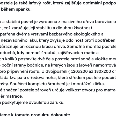
ostele je také laťový rošt, který zajišťuje optimální podp
t během spánku.
 a stabilní postel je vyrobena z masivního dřeva borovice o 
, což zaručuje její stabilitu a dlouhou životnost
 opatřena dvěma vrstvami bezbarvého ekologického a
 nezávadného laku, který zvyšuje odolnost proti opotřebení
důrazňuje přirozenou krásu dřeva. Samotná montáž postele
noduchá, kdy pomocí šroubů, zajišťovacích matic a
h kolíků postavíte dvě čela postele proti sobě a vložíte me
é boční strany bočnice, na kterých jsou zároveň namontov
pro připevnění roštu. U dvojpostelí ( 120x200 až 180x200 c
kládá tzv. pátá středová noha, která středem postele podpír
ošty. Součástí kompletu šroubení je i montážní klička.
 značení postele zároveň určuje velikost otvoru pro matrac
měr matrace.
e poskytujeme dvouletou záruku.
jeme k tomuto produktu dokoupit: