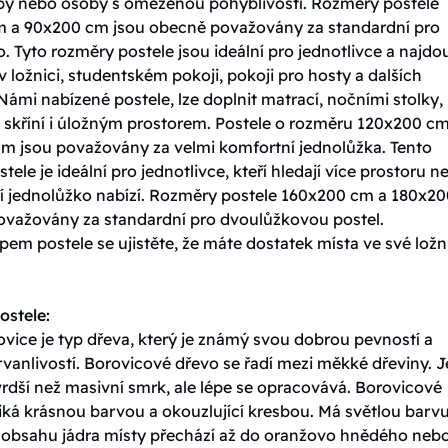
oby nebo osoby s omezenou pohyblivostí. Rozměry postele
 a 90x200 cm jsou obecně považovány za standardní pro
. Tyto rozměry postele jsou ideální pro jednotlivce a najdo
v ložnici, studentském pokoji, pokoji pro hosty a dalších
Námi nabízené postele, lze doplnit matrací, nočními stolky,
skříní i úložným prostorem. Postele o rozměru 120x200 cm
m jsou považovány za velmi komfortní jednolůžka. Tento
tele je ideální pro jednotlivce, kteří hledají více prostoru n
í jednolůžko nabízí. Rozměry postele 160x200 cm a 180x20
ovažovány za standardní pro dvoulůžkovou postel.
em postele se ujistěte, že máte dostatek místa ve své ložni
ostele:
vice je typ dřeva, který je známý svou dobrou pevností a
vanlivostí. Borovicové dřevo se řadí mezi měkké dřeviny. J
rdší než masivní smrk, ale lépe se opracovává. Borovicové
iká krásnou barvou a okouzlující kresbou. Má světlou barvu
y obsahu jádra místy přechází až do oranžovo hnědého neb