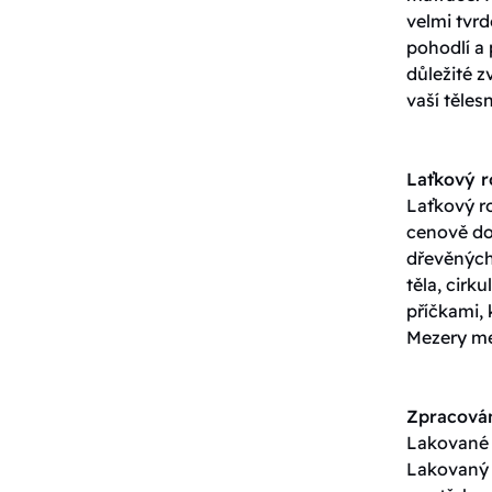
velmi tvrd
pohodlí a 
důležité z
vaší těles
Laťkový 
Laťkový ro
cenově do
dřevěných 
těla, cirk
příčkami, 
Mezery me
Zpracován
Lakované p
Lakovaný p