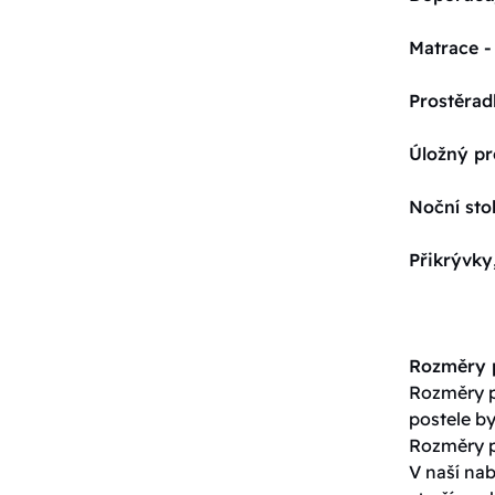
Matrace -
Prostěrad
Úložný pr
Noční sto
Přikrývky
Rozměry p
Rozměry po
postele by
Rozměry p
V naší nab