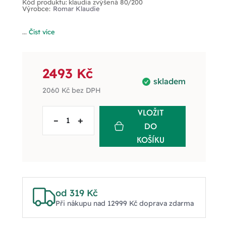
Kód produktu:
klaudia zvýšená 80/200
Výrobce:
Romar Klaudie
...
Číst více
2493 Kč
skladem
2060 Kč
bez DPH
VLOŽIT
–
+
DO
KOŠÍKU
od 319 Kč
Při nákupu nad 12999 Kč doprava zdarma