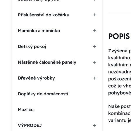
Příslušenství do kočárku
Maminka a miminko
POPIS
Dětský pokoj
Zvýšená 
kvalitního
Nástěnné čalouněné panely
kvalitním
nezávadný
Dřevěné výrobky
poškozen
což je vh
pohybové
Doplňky do domácnosti
Naše poste
Mazlíčci
kombinaci 
variantu j
VÝPRODEJ