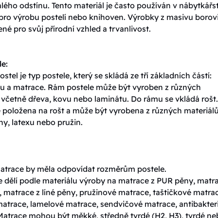
ého odstínu. Tento materiál je často používán v nábytkářst
 pro výrobu postelí nebo knihoven. Výrobky z masivu borov
ené pro svůj přírodní vzhled a trvanlivost.
le:
ostel je typ postele, který se skládá ze tří základních částí:
tu a matrace. Rám postele může být vyroben z různých
 včetně dřeva, kovu nebo laminátu. Do rámu se vkládá rošt.
e položena na rošt a může být vyrobena z různých materiálů
y, latexu nebo pružin.
matrace by měla odpovídat rozměrům postele.
e dělí podle materiálu výroby na matrace z PUR pěny, matr
 matrace z líné pěny, pružinové matrace, taštičkové matra
matrace, lamelové matrace, sendvičové matrace, antibakteri
Matrace mohou být měkké, středně tvrdé (H2, H3), tvrdé n