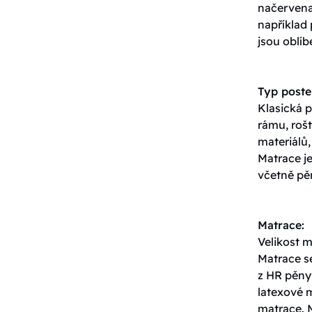
načervenal
například
jsou oblíb
Typ poste
Klasická p
rámu, roš
materiálů,
Matrace j
včetně pěn
Matrace:
Velikost 
Matrace s
z HR pěny,
latexové 
matrace. 