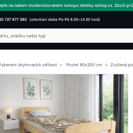
vítejte na našem modernizovaném eshopu detsky-eshop.cz. Zboží p
20 727 877 380
(otevírací doba Po-Pá 8.00–14.30 hod)
Vybavení ubytovacích zařízení
Postel 80x200 cm
Zvýšená po