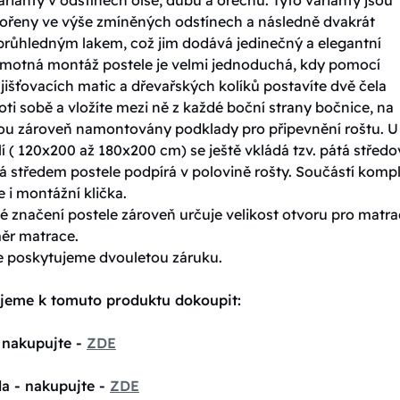
ořeny ve výše zmíněných odstínech a následně dvakrát
průhledným lakem, což jim dodává jedinečný a elegantní
amotná montáž postele je velmi jednoduchá, kdy pomocí
jišťovacích matic a dřevařských kolíků postavíte dvě čela
oti sobě a vložíte mezi ně z každé boční strany bočnice, na
sou zároveň namontovány podklady pro připevnění roštu. U
í ( 120x200 až 180x200 cm) se ještě vkládá tzv. pátá středo
á středem postele podpírá v polovině rošty. Součástí komp
e i montážní klička.
 značení postele zároveň určuje velikost otvoru pro matrac
měr matrace.
e poskytujeme dvouletou záruku.
jeme k tomuto produktu dokoupit:
 nakupujte -
ZDE
la - nakupujte -
ZDE