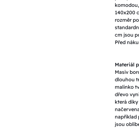
komodou, 
140x200 c
rozměr pos
standardn
cm jsou p
Před nákup
Materiál p
Masiv boro
dlouhou tr
malinko tv
dřevo vyn
která dík
načervenal
například
jsou oblíb