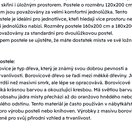
skříní i úložným prostorem. Postele o rozměru 120x200 cm
m jsou považovány za velmi komfortní jednolůžka. Tento
tele je ideální pro jednotlivce, kteří hledají více prostoru n
í jednolůžko nabízí. Rozměry postele 160x200 cm a 180x20
ovažovány za standardní pro dvoulůžkovou postel.
em postele se ujistěte, že máte dostatek místa ve své ložni
ostele:
vice je typ dřeva, který je známý svou dobrou pevností a
vanlivostí. Borovicové dřevo se řadí mezi měkké dřeviny. J
rdší než masivní smrk, ale lépe se opracovává. Borovicové
iká krásnou barvou a okouzlující kresbou. Má světlou barvu
y obsahu jádra místy přechází až do oranžovo hnědého neb
ého odstínu. Tento materiál je často používán v nábytkářst
 pro výrobu postelí nebo knihoven. Výrobky z masivu borov
ené pro svůj přírodní vzhled a trvanlivost.