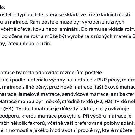
le:
ostel je typ postele, který se skládá ze tří základních částí:
tu a matrace. Rám postele může být vyroben z různých
 včetně dřeva, kovu nebo laminátu. Do rámu se vkládá rošt.
e položena na rošt a může být vyrobena z různých materiálů
y, latexu nebo pružin.
matrace by měla odpovídat rozměrům postele.
e dělí podle materiálu výroby na matrace z PUR pěny, matr
 matrace z líné pěny, pružinové matrace, taštičkové matra
matrace, lamelové matrace, sendvičové matrace, antibakteri
Matrace mohou být měkké, středně tvrdé (H2, H3), tvrdé n
é (H4). Tvrdost matrace je důležitý faktor, který ovlivňuje
podporu, kterou matrace poskytuje. Při výběru matrace je
vážit několik faktorů, včetně vaší preferované polohy spánk
né hmotnosti a jakékoliv zdravotní problémy, které můžete 