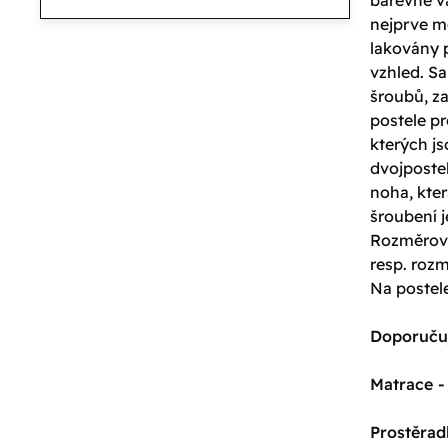
nejprve m
lakovány 
vzhled. S
šroubů, za
postele pr
kterých j
dvojpostel
noha, kter
šroubení j
Rozměrové
resp. roz
Na postel
Doporuču
Matrace -
Prostěrad