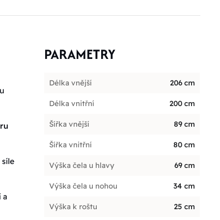
PARAMETRY
Délka vnější
206 cm
ou
Délka vnitřní
200 cm
Šířka vnější
89 cm
oru
Šířka vnitřní
80 cm
síle
Výška čela u hlavy
69 cm
Výška čela u nohou
34 cm
 a
Výška k roštu
25 cm