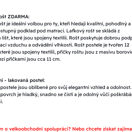
rošt ZDARMA:
št je ideální volbou pro ty, kteří hledají kvalitní, pohodlný a
stupný podklad pod matraci. Laťkový rošt se skládá z
lišt, které jsou spojeny textilií. Rošt poskytuje dobrou pod
ulaci vzduchu a odvádění vlhkosti. Rošt postele je tvořen 12
které jsou spojeny textilií, příčky roštu jsou z masivu borovi
zi příčkami jsou cca 11 cm.
í - lakovaná postel:
ostele jsou oblíbené pro svůj elegantní vzhled a odolnost.
ovrch je hladký, snadno se čistí a je odolný vůči poškrábá
í.
m o velkoobchodní spolupráci? Nebo chcete získat zajím