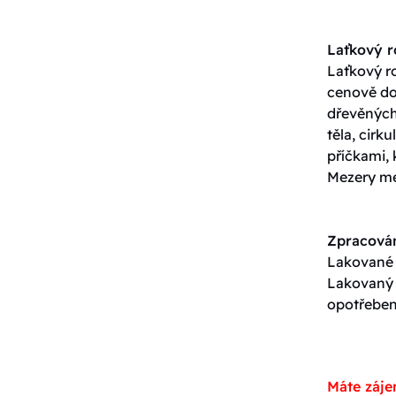
Laťkový 
Laťkový ro
cenově do
dřevěných 
těla, cirk
příčkami, 
Mezery me
Zpracován
Lakované p
Lakovaný p
opotřeben
Máte záje