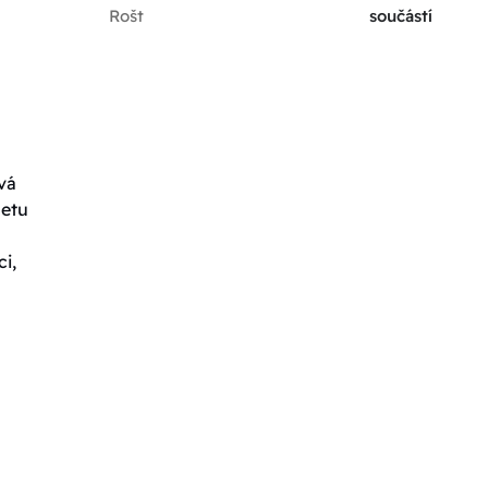
Rošt
součástí
vá
letu
i,