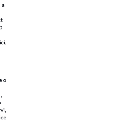
 a
ež
0
ci.
e o
,
o
ví,
ice