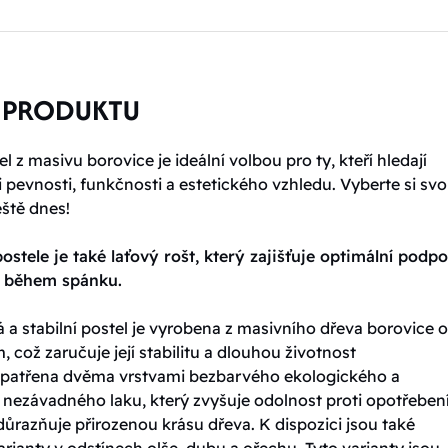
 PRODUKTU
l z masivu borovice je ideální volbou pro ty, kteří hledají
pevnosti, funkčnosti a estetického vzhledu. Vyberte si sv
eště dnes!
ostele je také laťový rošt, který zajišťuje optimální podp
t během spánku.
 a stabilní postel je vyrobena z masivního dřeva borovice o 
, což zaručuje její stabilitu a dlouhou životnost
 opatřena dvěma vrstvami bezbarvého ekologického a
 nezávadného laku, který zvyšuje odolnost proti opotřebení
ůrazňuje přirozenou krásu dřeva. K dispozici jsou také
rianty v odstínech olše, dubu a ořechu. Tyto varianty jsou