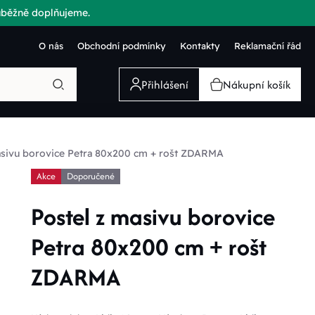
růběžně doplňujeme.
O nás
Obchodní podmínky
Kontakty
Reklamační řád
Přihlášení
Nákupní košík
asivu borovice Petra 80x200 cm + rošt ZDARMA
Akce
Doporučené
Postel z masivu borovice
Petra 80x200 cm + rošt
ZDARMA