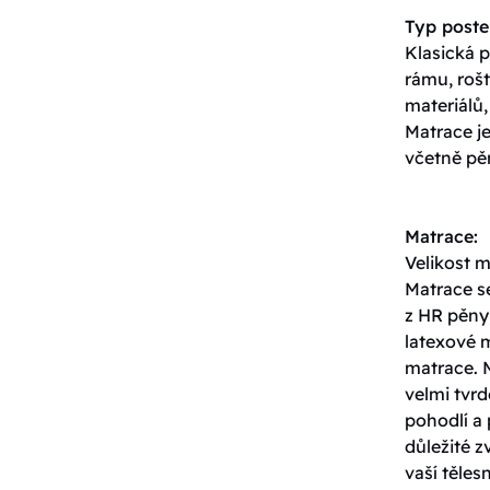
Typ poste
Klasická p
rámu, roš
materiálů,
Matrace j
včetně pěn
Matrace:
Velikost 
Matrace s
z HR pěny,
latexové 
matrace. 
velmi tvrd
pohodlí a 
důležité z
vaší těles