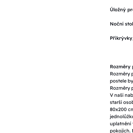
Úložný pr
Noční sto
Přikrývky
Rozměry p
Rozměry po
postele by
Rozměry p
V naší nab
starší os
80x200 cm
jednolůžko
uplatnění 
pokojích. 