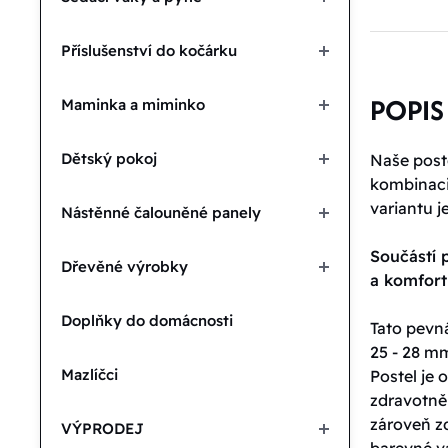
Příslušenství do kočárku
POPIS
Maminka a miminko
Dětský pokoj
Naše poste
kombinaci 
variantu j
Nástěnné čalouněné panely
Součástí p
Dřevěné výrobky
a komfor
Doplňky do domácnosti
Tato pevná
25 - 28 mm
Mazlíčci
Postel je
zdravotně
zároveň zd
VÝPRODEJ
barevné va