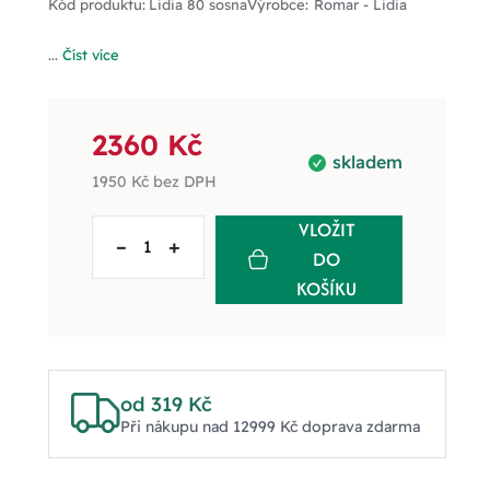
Kód produktu:
Lidia 80 sosna
Výrobce:
Romar - Lidia
...
Číst více
2360 Kč
skladem
1950 Kč
bez DPH
VLOŽIT
–
+
DO
KOŠÍKU
od 319 Kč
Při nákupu nad 12999 Kč doprava zdarma