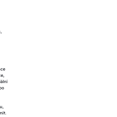
,
ace
ce,
ální
ebo
u,
mít.