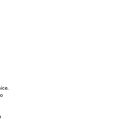
ice.
ro
u