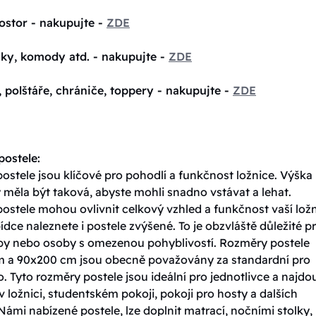
ostor - nakupujte -
ZDE
lky, komody atd. - nakupujte -
ZDE
, polštáře, chrániče, toppery - nakupujte -
ZDE
ostele:
stele jsou klíčové pro pohodlí a funkčnost ložnice. Výška
 měla být taková, abyste mohli snadno vstávat a lehat.
ostele mohou ovlivnit celkový vzhled a funkčnost vaší ložn
ídce naleznete i postele zvýšené. To je obzvláště důležité p
oby nebo osoby s omezenou pohyblivostí. Rozměry postele
 a 90x200 cm jsou obecně považovány za standardní pro
. Tyto rozměry postele jsou ideální pro jednotlivce a najdo
v ložnici, studentském pokoji, pokoji pro hosty a dalších
Námi nabízené postele, lze doplnit matrací, nočními stolky,