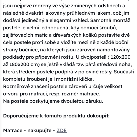
jsou nejprve mořeny ve výše zmíněných odstínech a
následně dvakrát lakovány průhledným lakem, což jim
dodává jedinečný a elegantní vzhled. Samotná montáž
postele je velmi jednoduchá, kdy pomocí šroubů,
zajišťovacích matic a dřevařských kolíků postavíte dvě
čela postele proti sobě a vložíte mezi ně z každé boční
strany bočnice, na kterých jsou zároveň namontovány
podklady pro připevnění roštu. U dvojpostelí ( 120x200
až 180x200 cm) se ještě vkládá tzv. pátá středová noha,
která středem postele podpírá v polovině rošty. Součástí
kompletu šroubení je i montážní klička.
Rozměrové značení postele zároveň určuje velikost
otvoru pro matraci, resp. rozměr matrace.
Na postele poskytujeme dvouletou záruku.
Doporučujeme k tomuto produktu dokoupit:
Matrace - nakupujte -
ZDE