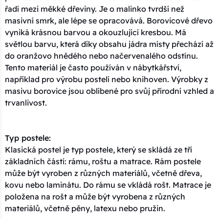
řadí mezi měkké dřeviny. Je o malinko tvrdší než
masivní smrk, ale lépe se opracovává. Borovicové dřevo
vyniká krásnou barvou a okouzlující kresbou. Má
světlou barvu, která díky obsahu jádra místy přechází až
do oranžovo hnědého nebo načervenalého odstínu.
Tento materiál je často používán v nábytkářství,
například pro výrobu postelí nebo knihoven. Výrobky z
masivu borovice jsou oblíbené pro svůj přírodní vzhled a
trvanlivost.
Typ postele:
Klasická postel je typ postele, který se skládá ze tří
základních částí: rámu, roštu a matrace. Rám postele
může být vyroben z různých materiálů, včetně dřeva,
kovu nebo laminátu. Do rámu se vkládá rošt. Matrace je
položena na rošt a může být vyrobena z různých
materiálů, včetně pěny, latexu nebo pružin.