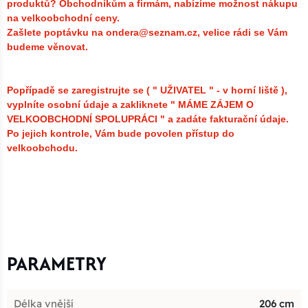
produktů?
Obchodníkům a firmám, nabízíme možnost nákupu
na velkoobchodní ceny.
Zašlete poptávku na ondera@seznam.cz, velice rádi se Vám
budeme věnovat.
Popřípadě se zaregistrujte se ( " UŽIVATEL " - v horní liště ),
vyplníte osobní údaje a zakliknete " MÁME ZÁJEM O
VELKOOBCHODNÍ SPOLUPRÁCI " a zadáte fakturační údaje.
Po jejich kontrole, Vám bude povolen přístup do
velkoobchodu.
PARAMETRY
Délka vnější
206 cm