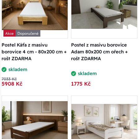
Akce
Doporučené
Postel Káťa z masivu
Postel z masivu borovice
borovice 4 cm - 80x200 cm +
Adam 80x200 cm ořech +
rošt ZDARMA
rošt ZDARMA
skladem
skladem
7033 Kč
5908 Kč
1775 Kč