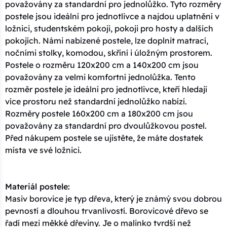
považovány za standardní pro jednolůžko. Tyto rozměry
postele jsou ideální pro jednotlivce a najdou uplatnění v
ložnici, studentském pokoji, pokoji pro hosty a dalších
pokojích. Námi nabízené postele, lze doplnit matrací,
nočními stolky, komodou, skříní i úložným prostorem.
Postele o rozměru 120x200 cm a 140x200 cm jsou
považovány za velmi komfortní jednolůžka. Tento
rozměr postele je ideální pro jednotlivce, kteří hledají
více prostoru než standardní jednolůžko nabízí.
Rozměry postele 160x200 cm a 180x200 cm jsou
považovány za standardní pro dvoulůžkovou postel.
Před nákupem postele se ujistěte, že máte dostatek
místa ve své ložnici.
Materiál postele:
Masiv borovice je typ dřeva, který je známý svou dobrou
pevností a dlouhou trvanlivostí. Borovicové dřevo se
řadí mezi měkké dřeviny. Je o malinko tvrdší než