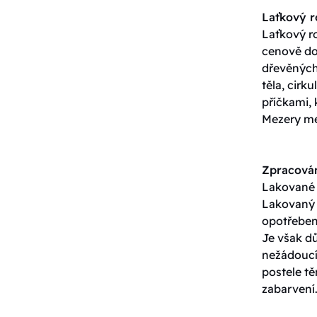
Laťkový 
Laťkový ro
cenově do
dřevěných 
těla, cirk
příčkami, 
Mezery me
Zpracován
Lakované p
Lakovaný p
opotřeben
Je však dů
nežádoucí 
postele t
zabarvení