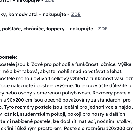
lky, komody atd. - nakupujte -
ZDE
, polštáře, chrániče, toppery - nakupujte -
ZDE
ostele:
stele jsou klíčové pro pohodlí a funkčnost ložnice. Výška
 měla být taková, abyste mohli snadno vstávat a lehat.
ostele mohou ovlivnit celkový vzhled a funkčnost vaší ložn
ídce naleznete i postele zvýšené. To je obzvláště důležité p
oby nebo osoby s omezenou pohyblivostí. Rozměry postele
 a 90x200 cm jsou obecně považovány za standardní pro
. Tyto rozměry postele jsou ideální pro jednotlivce a najdo
v ložnici, studentském pokoji, pokoji pro hosty a dalších
Námi nabízené postele, lze doplnit matrací, nočními stolky,
skříní i úložným prostorem. Postele o rozměru 120x200 cm