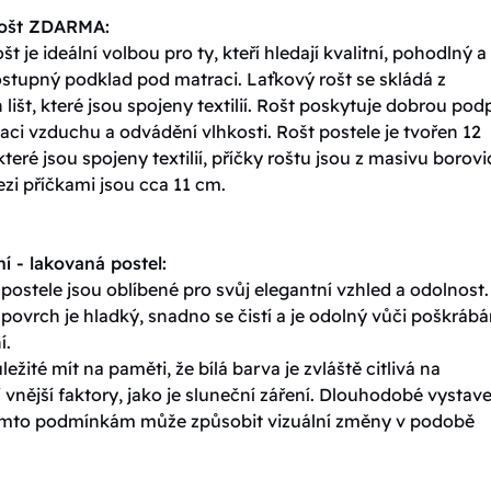
rošt ZDARMA:
št je ideální volbou pro ty, kteří hledají kvalitní, pohodlný a
stupný podklad pod matraci. Laťkový rošt se skládá z
lišt, které jsou spojeny textilií. Rošt poskytuje dobrou pod
ulaci vzduchu a odvádění vlhkosti. Rošt postele je tvořen 12
které jsou spojeny textilií, příčky roštu jsou z masivu borovi
zi příčkami jsou cca 11 cm.
í - lakovaná postel:
ostele jsou oblíbené pro svůj elegantní vzhled a odolnost.
ovrch je hladký, snadno se čistí a je odolný vůči poškrábá
í.
ležité mít na paměti, že bílá barva je zvláště citlivá na
vnější faktory, jako je sluneční záření. Dlouhodobé vystave
ěmto podmínkám může způsobit vizuální změny v podobě
.