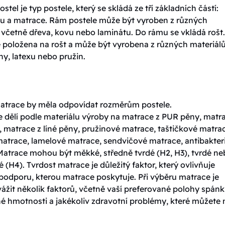
ostel je typ postele, který se skládá ze tří základních částí:
tu a matrace. Rám postele může být vyroben z různých
 včetně dřeva, kovu nebo laminátu. Do rámu se vkládá rošt.
e položena na rošt a může být vyrobena z různých materiálů
y, latexu nebo pružin.
matrace by měla odpovídat rozměrům postele.
e dělí podle materiálu výroby na matrace z PUR pěny, matr
 matrace z líné pěny, pružinové matrace, taštičkové matra
matrace, lamelové matrace, sendvičové matrace, antibakteri
Matrace mohou být měkké, středně tvrdé (H2, H3), tvrdé n
é (H4). Tvrdost matrace je důležitý faktor, který ovlivňuje
podporu, kterou matrace poskytuje. Při výběru matrace je
vážit několik faktorů, včetně vaší preferované polohy spánk
né hmotnosti a jakékoliv zdravotní problémy, které můžete 