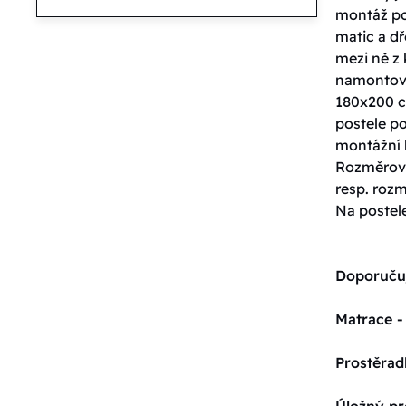
montáž po
matic a dř
mezi ně z 
namontová
180x200 cm
postele po
montážní k
Rozměrové
resp. roz
Na postel
Doporuču
Matrace -
Prostěrad
Úložný pr