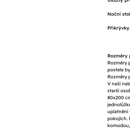
Noční sto
Přikrývky
Rozměry p
Rozměry po
postele by
Rozměry p
V naší nab
starší os
80x200 cm
jednolůžko
uplatnění 
pokojích. 
komodou, 