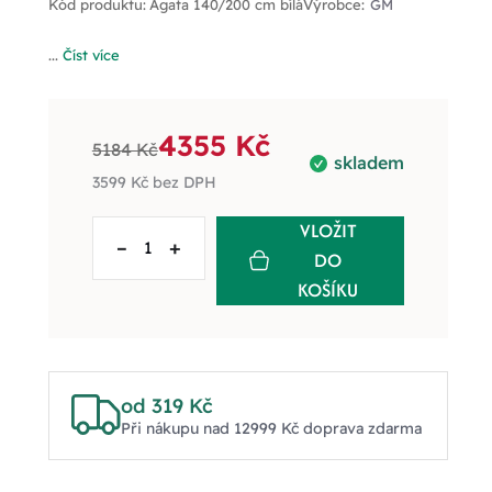
Kód produktu:
Agata 140/200 cm bílá
Výrobce:
GM
...
Číst více
4355 Kč
5184 Kč
skladem
3599 Kč
bez DPH
VLOŽIT
–
+
DO
KOŠÍKU
od 319 Kč
Při nákupu nad 12999 Kč doprava zdarma