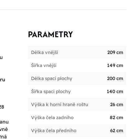
PARAMETRY
Délka vnější
209 cm
ou
Šířka vnější
149 cm
Délka spací plochy
200 cm
oru
Šířka spací plochy
140 cm
Výška k horní hraně roštu
26 cm
28
Výška čela zadního
82 cm
ranu
evné
Výška čela předního
62 cm
tná