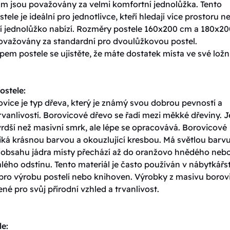
m jsou považovány za velmi komfortní jednolůžka. Tento
tele je ideální pro jednotlivce, kteří hledají více prostoru n
í jednolůžko nabízí. Rozměry postele 160x200 cm a 180x20
ovažovány za standardní pro dvoulůžkovou postel.
em postele se ujistěte, že máte dostatek místa ve své ložni
ostele:
vice je typ dřeva, který je známý svou dobrou pevností a
vanlivostí. Borovicové dřevo se řadí mezi měkké dřeviny. J
rdší než masivní smrk, ale lépe se opracovává. Borovicové
iká krásnou barvou a okouzlující kresbou. Má světlou barvu
y obsahu jádra místy přechází až do oranžovo hnědého neb
ého odstínu. Tento materiál je často používán v nábytkářst
 pro výrobu postelí nebo knihoven. Výrobky z masivu borov
ené pro svůj přírodní vzhled a trvanlivost.
le: