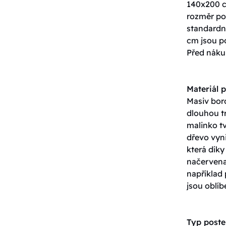
140x200 c
rozměr pos
standardn
cm jsou p
Před nákup
Materiál p
Masiv boro
dlouhou tr
malinko tv
dřevo vyn
která dík
načervenal
například
jsou oblíb
Typ poste