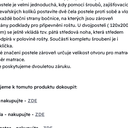
stele je velmi jednoduchá, kdy pomocí šroubů, zajišťovací
evařských kolíků postavíte dvě čela postele proti sobě a vlo
každé boční strany bočnice, na kterých jsou zároveň
ny podklady pro připevnění roštu. U dvojpostelí ( 120x200
) se ještě vkládá tzv. pátá středová noha, která středem
dpírá v polovině rošty. Součástí kompletu šroubení je i
lička.
 značení postele zároveň určuje velikost otvoru pro matrac
měr matrace.
e poskytujeme dvouletou záruku.
jeme k tomuto produktu dokoupit:
 nakupujte -
ZDE
la - nakupujte -
ZDE
ostor - nakupujte -
ZDE