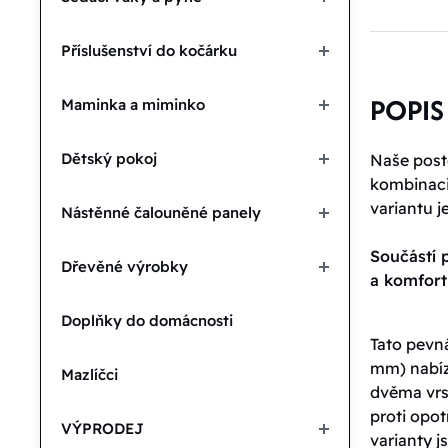
Příslušenství do kočárku
POPIS
Maminka a miminko
Dětský pokoj
Naše poste
kombinaci 
variantu j
Nástěnné čalouněné panely
Součástí p
Dřevěné výrobky
a komfor
Doplňky do domácnosti
Tato pevná
mm) nabíz
Mazlíčci
dvěma vrs
proti opot
VÝPRODEJ
varianty 