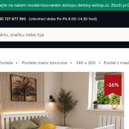
vítejte na našem modernizovaném eshopu detsky-eshop.cz. Zboží p
20 727 877 380
(otevírací doba Po-Pá 8.00–14.30 hod)
Postele
Postele masiv borovice
140 x 200
Postel z mas
-16%