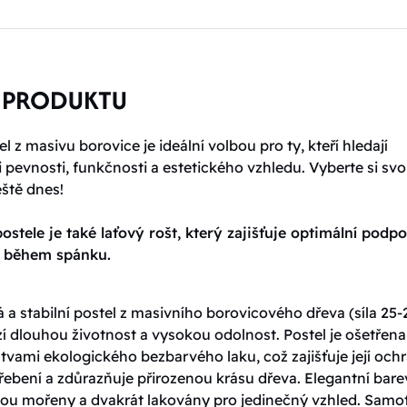
 PRODUKTU
l z masivu borovice je ideální volbou pro ty, kteří hledají
pevnosti, funkčnosti a estetického vzhledu. Vyberte si sv
eště dnes!
ostele je také laťový rošt, který zajišťuje optimální podp
t během spánku.
 a stabilní postel z masivního borovicového dřeva (síla 25-
í dlouhou životnost a vysokou odolnost. Postel je ošetřena
tvami ekologického bezbarvého laku, což zajišťuje její och
řebení a zdůrazňuje přirozenou krásu dřeva. Elegantní bar
jsou mořeny a dvakrát lakovány pro jedinečný vzhled. Samo