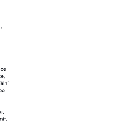
,
ace
ce,
ální
ebo
u,
mít.