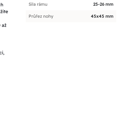
Síla rámu
25-26 mm
ch
žíte
Průřez nohy
45x45 mm
 až
i,