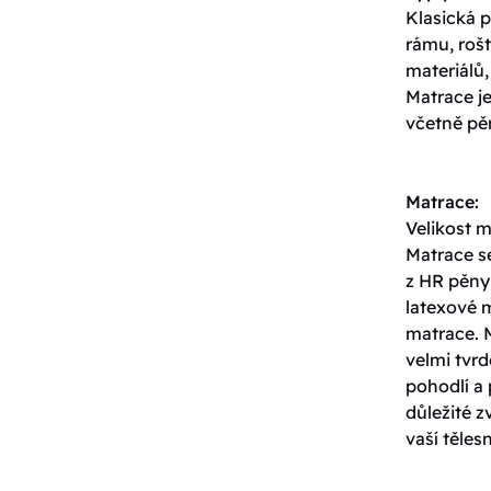
Klasická p
rámu, roš
materiálů,
Matrace j
včetně pěn
Matrace:
Velikost 
Matrace s
z HR pěny,
latexové 
matrace. 
velmi tvrd
pohodlí a 
důležité z
vaší těles