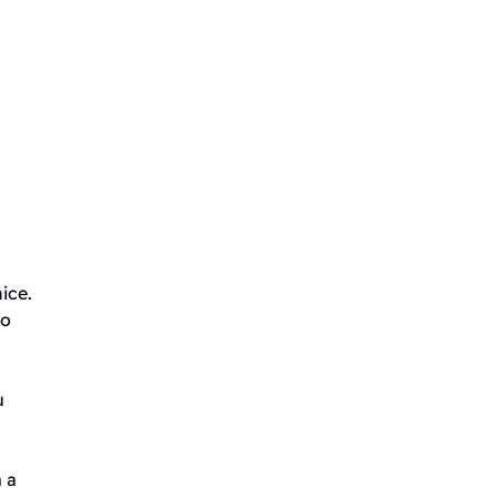
ice.
ro
u
 a