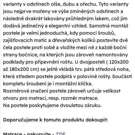
varianty v odstínech olše, dubu a ořechu. Tyto varianty
jsou nejprve mořeny ve výše zmíněných odstínech a
následně dvakrát lakovány průhledným lakem, což jim
dodává jedinečný a elegantní vzhled. Samotná montáž
postele je velmi jednoduchá, kdy pomocí šroubů,
zajišťovacích matic a dřevařských kolíků postavíte dvě
čela postele proti sobě a vložíte mezi ně z každé boční
strany bočnice, na kterých jsou zároveň namontovány
podklady pro připevnění roštu. U dvojpostelí ( 120x200
až 180x200 cm) se ještě vkládá tzv. pátá středová noha,
která středem postele podpírá v polovině rošty. Součástí
kompletu šroubení je i montážní klička.
Rozměrové značení postele zároveň určuje velikost
otvoru pro matraci, resp. rozměr matrace.
Na postele poskytujeme dvouletou záruku.
Doporučujeme k tomuto produktu dokoupit:
Matrace - nakupujte -
ZDE