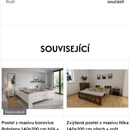
Rošt
součástí
SOUVISEJÍCÍ
Doporučené
Postel z masivu borovice
Zvýšená postel z masivu Nika
Bohdana 140x200 cm bílá +
140x200 cm ořech + rošt