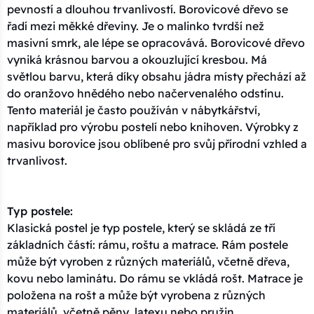
pevností a dlouhou trvanlivostí. Borovicové dřevo se
řadí mezi měkké dřeviny. Je o malinko tvrdší než
masivní smrk, ale lépe se opracovává. Borovicové dřevo
vyniká krásnou barvou a okouzlující kresbou. Má
světlou barvu, která díky obsahu jádra místy přechází až
do oranžovo hnědého nebo načervenalého odstínu.
Tento materiál je často používán v nábytkářství,
například pro výrobu postelí nebo knihoven. Výrobky z
masivu borovice jsou oblíbené pro svůj přírodní vzhled a
trvanlivost.
Typ postele:
Klasická postel je typ postele, který se skládá ze tří
základních částí: rámu, roštu a matrace. Rám postele
může být vyroben z různých materiálů, včetně dřeva,
kovu nebo laminátu. Do rámu se vkládá rošt. Matrace je
položena na rošt a může být vyrobena z různých
materiálů, včetně pěny, latexu nebo pružin.