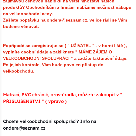
zajímavou cenovou nabídku na větší množství našich
produktů?
Obchodníkům a firmám, nabízíme možnost nákupu
na velkoobchodní ceny.
Zašlete poptávku na ondera@seznam.cz, velice rádi se Vám
budeme věnovat.
Popřípadě se zaregistrujte se ( " UŽIVATEL " - v horní liště ),
vyplníte osobní údaje a zakliknete " MÁME ZÁJEM O
VELKOOBCHODNÍ SPOLUPRÁCI " a zadáte fakturační údaje.
Po jejich kontrole, Vám bude povolen přístup do
velkoobchodu.
Matraci, PVC chránič, prostěradla, můžete zakoupit v "
PŘÍSLUŠENSTVÍ " ( vpravo )
Chcete velkoobchodní spolupráci? Info na
ondera@seznam.cz