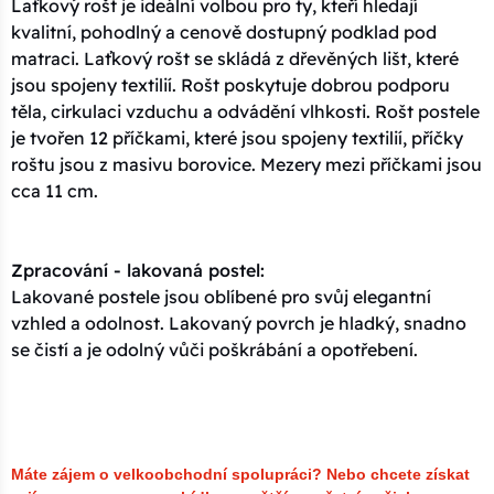
Laťkový rošt je ideální volbou pro ty, kteří hledají
kvalitní, pohodlný a cenově dostupný podklad pod
matraci. Laťkový rošt se skládá z dřevěných lišt, které
jsou spojeny textilií. Rošt poskytuje dobrou podporu
těla, cirkulaci vzduchu a odvádění vlhkosti. Rošt postele
je tvořen 12 příčkami, které jsou spojeny textilií, příčky
roštu jsou z masivu borovice. Mezery mezi příčkami jsou
cca 11 cm.
Zpracování - lakovaná postel:
Lakované postele jsou oblíbené pro svůj elegantní
vzhled a odolnost. Lakovaný povrch je hladký, snadno
se čistí a je odolný vůči poškrábání a opotřebení.
Máte zájem o velkoobchodní spolupráci? Nebo chcete získat