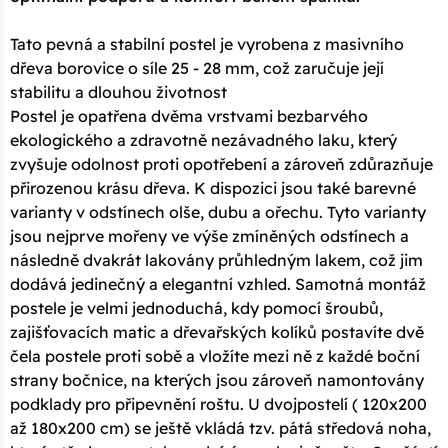
Tato pevná a stabilní postel je vyrobena z masivního
dřeva borovice o síle 25 - 28 mm, což zaručuje její
stabilitu a dlouhou životnost
Postel je opatřena dvěma vrstvami bezbarvého
ekologického a zdravotně nezávadného laku, který
zvyšuje odolnost proti opotřebení a zároveň zdůrazňuje
přirozenou krásu dřeva. K dispozici jsou také barevné
varianty v odstínech olše, dubu a ořechu. Tyto varianty
jsou nejprve mořeny ve výše zmíněných odstínech a
následně dvakrát lakovány průhledným lakem, což jim
dodává jedinečný a elegantní vzhled. Samotná montáž
postele je velmi jednoduchá, kdy pomocí šroubů,
zajišťovacích matic a dřevařských kolíků postavíte dvě
čela postele proti sobě a vložíte mezi ně z každé boční
strany bočnice, na kterých jsou zároveň namontovány
podklady pro připevnění roštu. U dvojpostelí ( 120x200
až 180x200 cm) se ještě vkládá tzv. pátá středová noha,