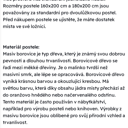
Rozměry postele 160x200 cm a 180x200 cm jsou
považovány za standardní pro dvoulůžkovou postel.
Před nákupem postele se ujistěte, že máte dostatek
místa ve své ložnici.
Materiál postele:
Masiv borovice je typ dřeva, který je známý svou dobrou
pevností a dlouhou trvanlivostí. Borovicové dřevo se
řadí mezi měkké dřeviny. Je o malinko tvrdší než
masivní smrk, ale lépe se opracovává. Borovicové dřevo
vyniká krásnou barvou a okouzlující kresbou. Má
světlou barvu, která díky obsahu jádra místy přechází až
do oranžovo hnědého nebo načervenalého odstínu.
Tento materiál je často používán v nábytkářství,
například pro výrobu postelí nebo knihoven. Výrobky z
masivu borovice jsou oblíbené pro svůj přírodní vzhled a
trvanlivost.