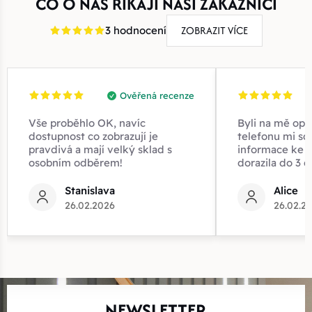
CO O NÁS ŘÍKAJÍ NAŠI ZÁKAZNÍCI
ZOBRAZIT VÍCE
3 hodnocení
Ověřená recenze
Vše proběhlo OK, navíc
Byli na mě opr
dostupnost co zobrazují je
telefonu mi sd
pravdivá a mají velký sklad s
informace ke z
osobním odběrem!
dorazila do 3 d
Stanislava
Alice
26.02.2026
26.02.2
NEWSLETTER