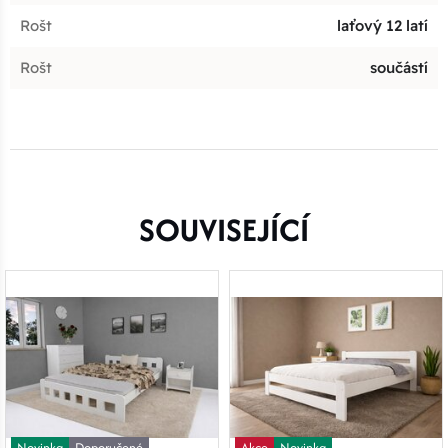
Rošt
laťový 12 latí
Rošt
součástí
SOUVISEJÍCÍ
Novinka
Doporučené
Akce
Novinka