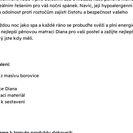
deálním řešením pro váš noční spánek. Navíc, její hypoalergenní
a odolnost proti roztočům zajistí čistotu a bezpečnost vašeho
aždou noc jako spa a každé ráno se probuďte svěží a plní energi
 nejlepší pěnovou matraci Diana pro vaši postel a zažijte nejlep
ý jste kdy měli.
lení:
 z masivu borovice
ce Diana
ací materiál
k sestavení
eme k tomuto produktu dokoupit: