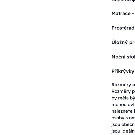
Matrace -
Prostěrad
Úložný pr
Noční sto
Přikrývky
Rozměry p
Rozměry po
by měla bý
mohou ovli
naleznete i
osoby s om
jsou obecn
jsou ideáln