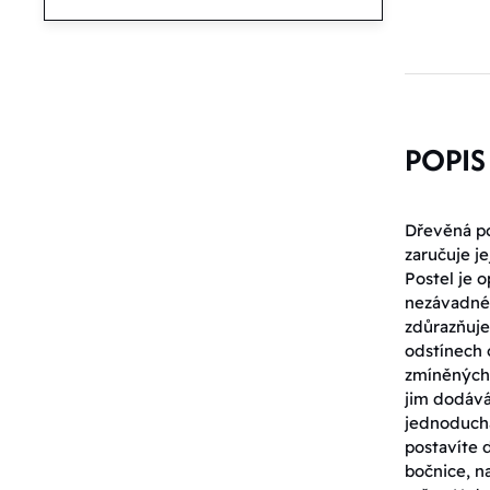
POPIS
Dřevěná po
zaručuje je
Postel je 
nezávadnéh
zdůrazňuje
odstínech 
zmíněných 
jim dodává
jednoduchá
postavíte 
bočnice, n