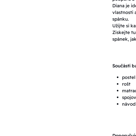
Diana je i
vlastnosti 
spánku.
Užijte si k
Získejte tu
spánek, jak
Součástí ba
postel
rošt
matra
spojov
návod 
Doporučuj