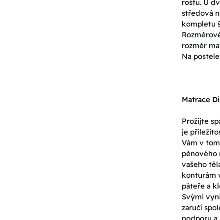
roštu. U dv
středová n
kompletu š
Rozměrové 
rozměr mat
Na postele
Matrace Di
Prožijte s
je příleži
Vám v tom 
pěnového m
vašeho těl
konturám v
páteře a k
Svými vyni
zaručí spol
podporu a 