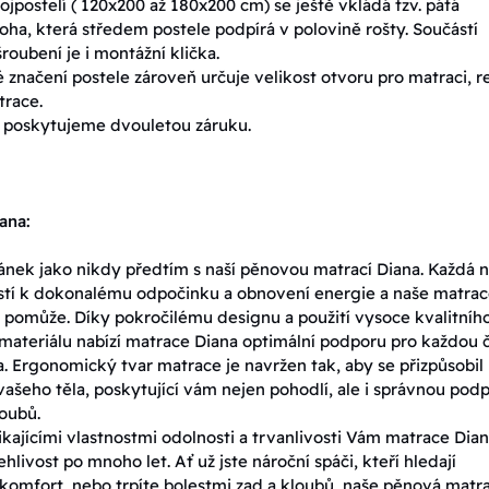
ojpostelí ( 120x200 až 180x200 cm) se ještě vkládá tzv. pátá
oha, která středem postele podpírá v polovině rošty. Součástí
roubení je i montážní klička.
značení postele zároveň určuje velikost otvoru pro matraci, r
race.
 poskytujeme dvouletou záruku.
ana:
pánek jako nikdy předtím s naší pěnovou matrací Diana. Každá 
tostí k dokonalému odpočinku a obnovení energie a naše matra
pomůže. Díky pokročilému designu a použití vysoce kvalitníh
ateriálu nabízí matrace Diana optimální podporu pro každou 
a. Ergonomický tvar matrace je navržen tak, aby se přizpůsobil
ašeho těla, poskytující vám nejen pohodlí, ale i správnou pod
loubů.
kajícími vlastnostmi odolnosti a trvanlivosti Vám matrace Dia
ehlivost po mnoho let. Ať už jste nároční spáči, kteří hledají
komfort, nebo trpíte bolestmi zad a kloubů, naše pěnová matr