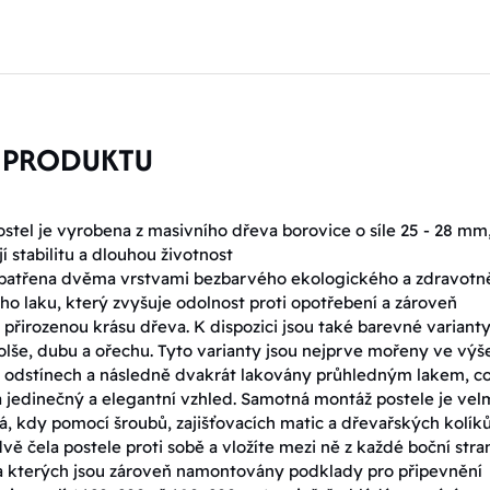
 PRODUKTU
stel je vyrobena z masivního dřeva borovice o síle 25 - 28 mm
jí stabilitu a dlouhou životnost
opatřena dvěma vrstvami bezbarvého ekologického a zdravotn
o laku, který zvyšuje odolnost proti opotřebení a zároveň
 přirozenou krásu dřeva. K dispozici jsou také barevné varianty
olše, dubu a ořechu. Tyto varianty jsou nejprve mořeny ve výš
odstínech a následně dvakrát lakovány průhledným lakem, c
 jedinečný a elegantní vzhled. Samotná montáž postele je vel
, kdy pomocí šroubů, zajišťovacích matic a dřevařských kolík
dvě čela postele proti sobě a vložíte mezi ně z každé boční stra
a kterých jsou zároveň namontovány podklady pro připevnění