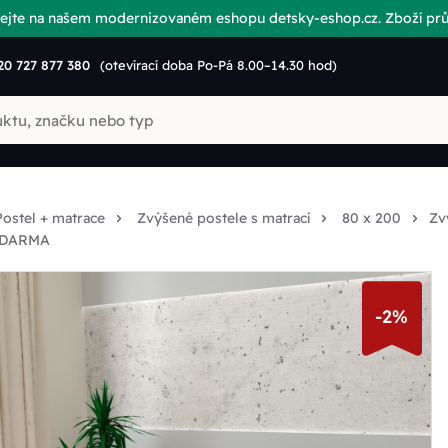
vítejte na našem modernizovaném eshopu detsky-eshop.cz. Zboží p
20 727 877 380
(otevírací doba Po-Pá 8.00–14.30 hod)
Postel + matrace
Zvýšené postele s matrací
80 x 200
Zv
 ZDARMA
-2%