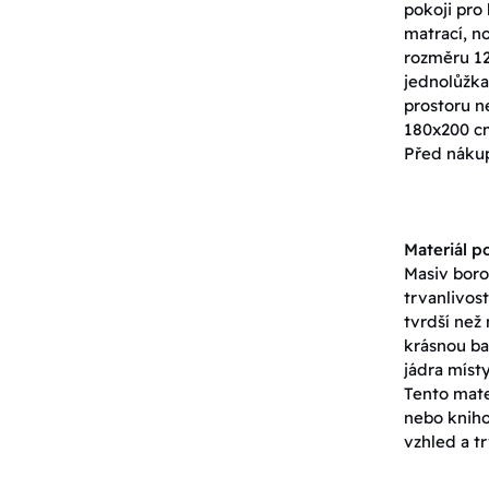
pokoji pro 
matrací, n
rozměru 12
jednolůžka.
prostoru n
180x200 cm
Před nákup
Materiál po
Masiv boro
trvanlivos
tvrdší než
krásnou ba
jádra míst
Tento mate
nebo kniho
vzhled a tr