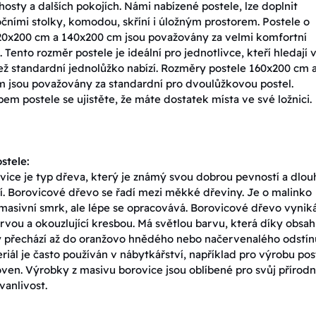
hosty a dalších pokojích. Námi nabízené postele, lze doplnit
očními stolky, komodou, skříní i úložným prostorem. Postele o
0x200 cm a 140x200 cm jsou považovány za velmi komfortní
 Tento rozměr postele je ideální pro jednotlivce, kteří hledají 
ež standardní jednolůžko nabízí. Rozměry postele 160x200 cm 
 jsou považovány za standardní pro dvoulůžkovou postel.
em postele se ujistěte, že máte dostatek místa ve své ložnici.
stele:
vice je typ dřeva, který je známý svou dobrou pevností a dlo
tí. Borovicové dřevo se řadí mezi měkké dřeviny. Je o malinko
 masivní smrk, ale lépe se opracovává. Borovicové dřevo vynik
rvou a okouzlující kresbou. Má světlou barvu, která díky obsa
y přechází až do oranžovo hnědého nebo načervenalého odstín
riál je často používán v nábytkářství, například pro výrobu pos
ven. Výrobky z masivu borovice jsou oblíbené pro svůj přírodn
vanlivost.