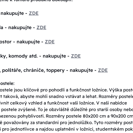
 nakupujte -
ZDE
la - nakupujte -
ZDE
ostor - nakupujte -
ZDE
lky, komody atd. - nakupujte -
ZDE
, polštáře, chrániče, toppery - nakupujte -
ZDE
ostele:
stele jsou klíčové pro pohodlí a funkčnost ložnice. Výška post
t taková, abyste mohli snadno vstávat a lehat. Rozměry postel
vnit celkový vzhled a funkčnost vaší ložnice. V naší nabídce
 postele zvýšené. To je obzvláště důležité pro starší osoby neb
ezenou pohyblivostí. Rozměry postele 80x200 cm a 90x200 c
ě považovány za standardní pro jednolůžko. Tyto rozměry post
í pro jednotlivce a najdou uplatnění v ložnici, studentském poko