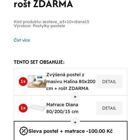
rošt ZDARMA
Kód produktu:
sestava_e3+10+diana15
Výrobce:
Postylky-postele
Číst více
TENTO SET OBSAHUJE:
Zvýšená postel z
DETAIL
masivu Halina 80x200
1x
cm + rošt ZDARMA
Matrace Diana
DETAIL
1x
80/200/15 cm
Sleva postel + matrace -100.00 Kč