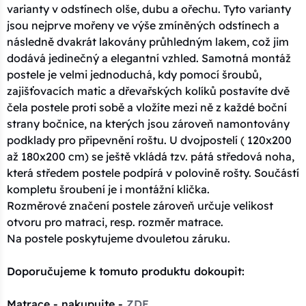
varianty v odstínech olše, dubu a ořechu. Tyto varianty
jsou nejprve mořeny ve výše zmíněných odstínech a
následně dvakrát lakovány průhledným lakem, což jim
dodává jedinečný a elegantní vzhled. Samotná montáž
postele je velmi jednoduchá, kdy pomocí šroubů,
zajišťovacích matic a dřevařských kolíků postavíte dvě
čela postele proti sobě a vložíte mezi ně z každé boční
strany bočnice, na kterých jsou zároveň namontovány
podklady pro připevnění roštu. U dvojpostelí ( 120x200
až 180x200 cm) se ještě vkládá tzv. pátá středová noha,
která středem postele podpírá v polovině rošty. Součástí
kompletu šroubení je i montážní klička.
Rozměrové značení postele zároveň určuje velikost
otvoru pro matraci, resp. rozměr matrace.
Na postele poskytujeme dvouletou záruku.
Doporučujeme k tomuto produktu dokoupit:
Matrace - nakupujte -
ZDE