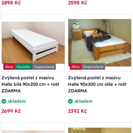
2898 Kč
2598 Kč
Akce
Novinka
Doporučené
Akce
Doporučené
Zvýšená postel z masivu
Zvýšená postel z masivu
Halle bílá 90x200 cm + rošt
Halle 90x200 cm olše + rošt
ZDARMA
ZDARMA
skladem
skladem
2699 Kč
2392 Kč