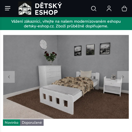
Vážení zákazníci, vítejte na našem modernizovaném eshopu
detsky-eshop.cz. Zboží průběžně doplňujeme.
Novinka
Doporučené