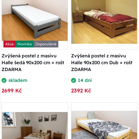
Akce
Novinka
Doporučené
Zvýšená postel z masivu
Zvýšená postel z masivu
Halle šedá 90x200 cm + rošt
Halle 90x200 cm Dub + rošt
ZDARMA
ZDARMA
skladem
14 dní
2699 Kč
2392 Kč