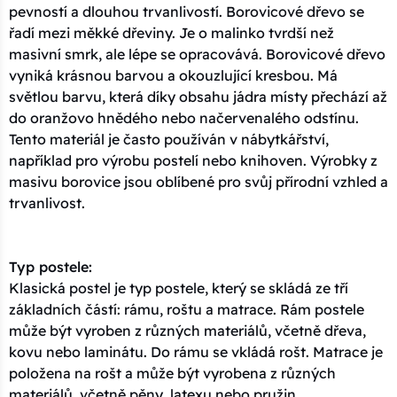
pevností a dlouhou trvanlivostí. Borovicové dřevo se
řadí mezi měkké dřeviny. Je o malinko tvrdší než
masivní smrk, ale lépe se opracovává. Borovicové dřevo
vyniká krásnou barvou a okouzlující kresbou. Má
světlou barvu, která díky obsahu jádra místy přechází až
do oranžovo hnědého nebo načervenalého odstínu.
Tento materiál je často používán v nábytkářství,
například pro výrobu postelí nebo knihoven. Výrobky z
masivu borovice jsou oblíbené pro svůj přírodní vzhled a
trvanlivost.
Typ postele:
Klasická postel je typ postele, který se skládá ze tří
základních částí: rámu, roštu a matrace. Rám postele
může být vyroben z různých materiálů, včetně dřeva,
kovu nebo laminátu. Do rámu se vkládá rošt. Matrace je
položena na rošt a může být vyrobena z různých
materiálů, včetně pěny, latexu nebo pružin.