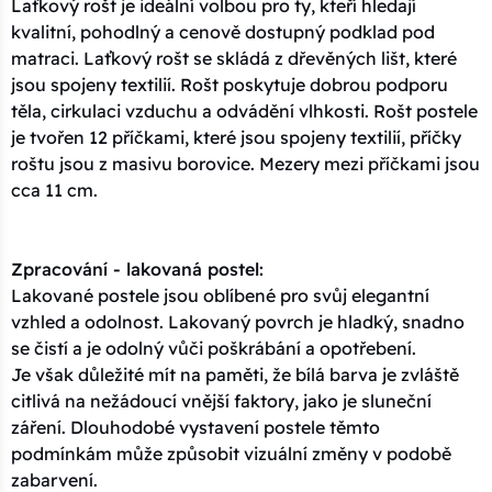
Laťkový rošt je ideální volbou pro ty, kteří hledají
kvalitní, pohodlný a cenově dostupný podklad pod
matraci. Laťkový rošt se skládá z dřevěných lišt, které
jsou spojeny textilií. Rošt poskytuje dobrou podporu
těla, cirkulaci vzduchu a odvádění vlhkosti. Rošt postele
je tvořen 12 příčkami, které jsou spojeny textilií, příčky
roštu jsou z masivu borovice. Mezery mezi příčkami jsou
cca 11 cm.
Zpracování - lakovaná postel:
Lakované postele jsou oblíbené pro svůj elegantní
vzhled a odolnost. Lakovaný povrch je hladký, snadno
se čistí a je odolný vůči poškrábání a opotřebení.
Je však důležité mít na paměti, že bílá barva je zvláště
citlivá na nežádoucí vnější faktory, jako je sluneční
záření. Dlouhodobé vystavení postele těmto
podmínkám může způsobit vizuální změny v podobě
zabarvení.