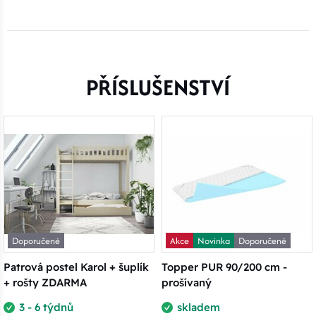
PŘÍSLUŠENSTVÍ
Doporučené
Akce
Novinka
Doporučené
Patrová postel Karol + šuplík
Topper PUR 90/200 cm -
+ rošty ZDARMA
prošívaný
3 - 6 týdnů
skladem