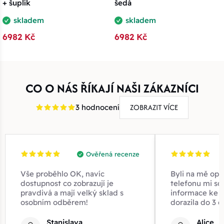
+ šuplík
šedá
skladem
skladem
6982 Kč
6982 Kč
CO O NÁS ŘÍKAJÍ NAŠI ZÁKAZNÍCI
ZOBRAZIT VÍCE
3 hodnocení
Ověřená recenze
Vše proběhlo OK, navíc
Byli na mě opr
dostupnost co zobrazují je
telefonu mi sd
pravdivá a mají velký sklad s
informace ke z
osobním odběrem!
dorazila do 3 d
Stanislava
Alice