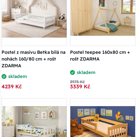
Postel z masivu Betka bílá na
Postel teepee 160x80 cm +
nohách 160/80 cm + rošt
rošt ZDARMA
ZDARMA
skladem
skladem
3975 Kč
4239 Kč
3339 Kč