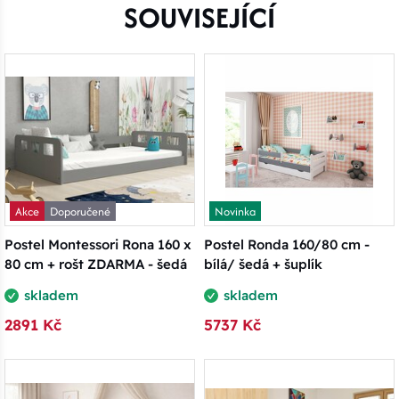
SOUVISEJÍCÍ
Akce
Doporučené
Novinka
Postel Montessori Rona 160 x
Postel Ronda 160/80 cm -
80 cm + rošt ZDARMA - šedá
bílá/ šedá + šuplík
skladem
skladem
2891 Kč
5737 Kč