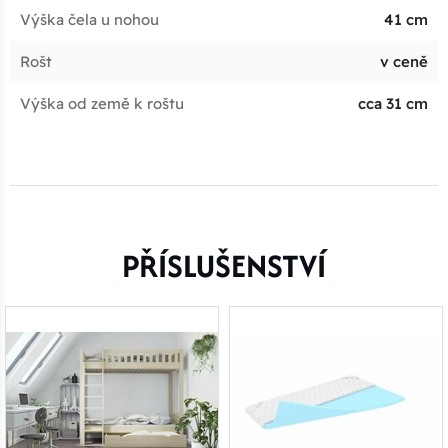
Výška čela u nohou
41 cm
Rošt
v ceně
Výška od země k roštu
cca 31 cm
PŘÍSLUŠENSTVÍ