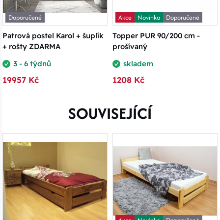
Doporučené
Akce
Novinka
Doporučené
Patrová postel Karol + šuplík
Topper PUR 90/200 cm -
+ rošty ZDARMA
prošívaný
3 - 6 týdnů
skladem
19957 Kč
1208 Kč
SOUVISEJÍCÍ