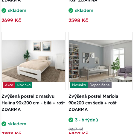
skladem
skladem
2699 Kč
2598 Kč
Akce
Novinka
Novinka
Doporučené
Zvýšená postel z masivu
Zvýšená postel Mariola
Halina 90x200 cm - bílá + rošt
90x200 cm šedá + rošt
ZDARMA
ZDARMA
3 - 6 týdnů
skladem
8217 Kč
2898 Kč
6902 Kč