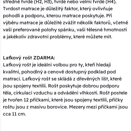
středně tvrdé (H2, H3), tvrdé nebo velmi tvrdé (H4).
Tvrdost matrace je důležitý faktor, který ovlivňuje
pohodlí a podporu, kterou matrace poskytuje. Při
výběru matrace je důležité zvážit několik faktorů, včetně
vaší preferované polohy spánku, vaší tělesné hmotnosti
a jakékoliv zdravotní problémy, které můžete mít.
Laťkový rošt ZDARMA:
Laťkový rošt je ideální volbou pro ty, kteří hledají
kvalitní, pohodlný a cenově dostupný podklad pod
matraci. Laťkový rošt se skládá z dřevěných lišt, které
jsou spojeny textilií. Rošt poskytuje dobrou podporu
těla, cirkulaci vzduchu a odvádění vlhkosti. Rošt postele
je tvořen 12 příčkami, které jsou spojeny textilií, příčky
roštu jsou z masivu borovice. Mezery mezi příčkami jsou
cca 11 cm.