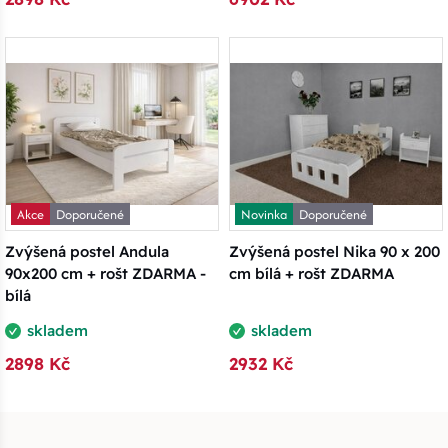
Akce
Doporučené
Novinka
Doporučené
Zvýšená postel Andula
Zvýšená postel Nika 90 x 200
90x200 cm + rošt ZDARMA -
cm bílá + rošt ZDARMA
bílá
skladem
skladem
2898 Kč
2932 Kč