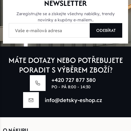
NEWSLETTER
Zaregistrujte se a získejte všechny nabídky, trendy
novinky a kupóny e-mailem..
ODEBÍRAT
MÁTE DOTAZY NEBO POTŘEBUJETE
PORADIT S VÝBĚREM ZBOŽÍ?
+420 727 877 380
PO - PÁ 8:00 - 14:30
info@detsky-eshop.cz
O NÁKUPU