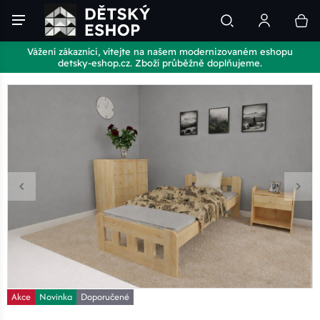
Vážení zákazníci, vítejte na našem modernizovaném eshopu
detsky-eshop.cz. Zboží průběžně doplňujeme.
Akce
Novinka
Doporučené