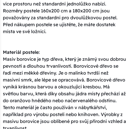
více prostoru než standardní jednolůžko nabízí.
Rozměry postele 160x200 cm a 180x200 cm jsou
považovány za standardní pro dvoulůžkovou postel.
Před nákupem postele se ujistěte, že máte dostatek
místa ve své ložnici.
Materiál postele:
Masiv borovice je typ dřeva, který je známý svou dobrou
pevností a dlouhou trvanlivostí. Borovicové dřevo se
řadí mezi měkké dřeviny. Je o malinko tvrdší než
masivní smrk, ale lépe se opracovává. Borovicové dřevo
vyniká krásnou barvou a okouzlující kresbou. Má
světlou barvu, která díky obsahu jádra místy přechází až
do oranžovo hnědého nebo načervenalého odstínu.
Tento materiál je často používán v nábytkářství,
například pro výrobu postelí nebo knihoven. Výrobky z
masivu borovice jsou oblíbené pro svůj přírodní vzhled a
trvanlivost.