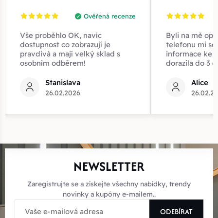
Ověřená recenze
Vše proběhlo OK, navíc
Byli na mě opr
dostupnost co zobrazují je
telefonu mi sd
pravdivá a mají velký sklad s
informace ke z
osobním odběrem!
dorazila do 3 d
Stanislava
Alice
26.02.2026
26.02.2
NEWSLETTER
Zaregistrujte se a získejte všechny nabídky, trendy
novinky a kupóny e-mailem..
ODEBÍRAT