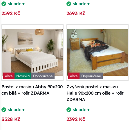
skladem
skladem
2592 Kč
2693 Kč
Akce
Novinka
Doporučené
Akce
Doporučené
Postel z masivu Abby 90x200
Zvýšená postel z masivu
cm bílá + rošt ZDARMA
Halle 90x200 cm olše + rošt
ZDARMA
skladem
skladem
3528 Kč
2392 Kč