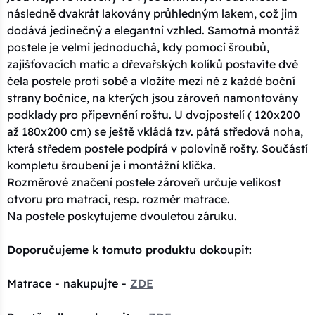
následně dvakrát lakovány průhledným lakem, což jim
dodává jedinečný a elegantní vzhled. Samotná montáž
postele je velmi jednoduchá, kdy pomocí šroubů,
zajišťovacích matic a dřevařských kolíků postavíte dvě
čela postele proti sobě a vložíte mezi ně z každé boční
strany bočnice, na kterých jsou zároveň namontovány
podklady pro připevnění roštu. U dvojpostelí ( 120x200
až 180x200 cm) se ještě vkládá tzv. pátá středová noha,
která středem postele podpírá v polovině rošty. Součástí
kompletu šroubení je i montážní klička.
Rozměrové značení postele zároveň určuje velikost
otvoru pro matraci, resp. rozměr matrace.
Na postele poskytujeme dvouletou záruku.
Doporučujeme k tomuto produktu dokoupit:
Matrace - nakupujte -
ZDE