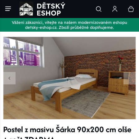
Vážení zákazníci, vítejte na našem modernizovaném eshopu
detsky-eshop.cz. Zboží průběžně doplňujeme.
Postel z masivu Šárka 90x200 cm olše