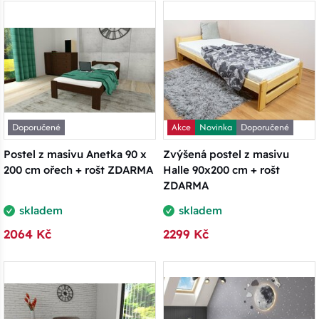
Doporučené
Akce
Novinka
Doporučené
Postel z masivu Anetka 90 x
Zvýšená postel z masivu
200 cm ořech + rošt ZDARMA
Halle 90x200 cm + rošt
ZDARMA
skladem
skladem
2064 Kč
2299 Kč