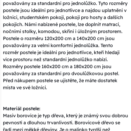
považovány za standardní pro jednolůžko. Tyto rozměry
postele jsou ideální pro jednotlivce a najdou uplatnění v
ložnici, studentském pokoji, pokoji pro hosty a dalších
pokojích. Námi nabízené postele, lze doplnit matrací,
nočními stolky, komodou, skříní i úložným prostorem.
Postele o rozměru 120x200 cm a 140x200 cm jsou
považovány za velmi komfortní jednolůžka. Tento
rozměr postele je ideální pro jednotlivce, kteří hledají
více prostoru než standardní jednolůžko nabízí.
Rozměry postele 160x200 cm a 180x200 cm jsou
považovány za standardní pro dvoulůžkovou postel.
Před nákupem postele se ujistěte, že máte dostatek
místa ve své ložnici.
Materiál postele:
Masiv borovice je typ dřeva, který je známý svou dobrou
pevností a dlouhou trvanlivostí. Borovicové dřevo se
řadí mezi měkké dřeviny. Je o malinko tvrdší než