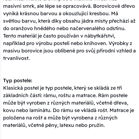
masivní smrk, ale lépe se opracovává. Borovicové dřevo
vyniká krásnou barvou a okouzlující kresbou. Má
světlou barvu, která díky obsahu jádra místy přechází až
do oranžovo hnědého nebo načervenalého odstínu.
Tento materiál je často používán v nábytkářství,
například pro výrobu postelí nebo knihoven. Výrobky z
masivu borovice jsou oblíbené pro svůj přírodní vzhled a
trvanlivost.
Typ postele:
Klasická postel je typ postele, který se skládá ze tří
základních částí: rámu, roštu a matrace. Rám postele
může být vyroben z různých materiálů, včetně dřeva,
kovu nebo laminátu. Do rámu se vkládá rošt. Matrace je
položena na rošt a může být vyrobena z různých
materiálů, včetně pěny, latexu nebo pružin.