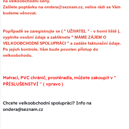
na velkoobchodní ceny.
Zašlete poptávku na ondera@seznam.cz, velice rádi se Vám
budeme věnovat.
Popřípadě se zaregistrujte se ( " UŽIVATEL " - v horní liště ),
vyplníte osobní údaje a zakliknete " MÁME ZÁJEM O
VELKOOBCHODNÍ SPOLUPRÁCI " a zadáte fakturační údaje.
Po jejich kontrole, Vám bude povolen přístup do
velkoobchodu.
Matraci, PVC chránič, prostěradla, můžete zakoupit v "
PŘÍSLUŠENSTVÍ " ( vpravo )
Chcete velkoobchodní spolupráci? Info na
ondera@seznam.cz