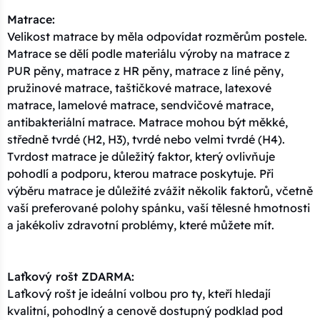
Matrace:
Velikost matrace by měla odpovídat rozměrům postele.
Matrace se dělí podle materiálu výroby na matrace z
PUR pěny, matrace z HR pěny, matrace z líné pěny,
pružinové matrace, taštičkové matrace, latexové
matrace, lamelové matrace, sendvičové matrace,
antibakteriální matrace. Matrace mohou být měkké,
středně tvrdé (H2, H3), tvrdé nebo velmi tvrdé (H4).
Tvrdost matrace je důležitý faktor, který ovlivňuje
pohodlí a podporu, kterou matrace poskytuje. Při
výběru matrace je důležité zvážit několik faktorů, včetně
vaší preferované polohy spánku, vaší tělesné hmotnosti
a jakékoliv zdravotní problémy, které můžete mít.
Laťkový rošt ZDARMA:
Laťkový rošt je ideální volbou pro ty, kteří hledají
kvalitní, pohodlný a cenově dostupný podklad pod