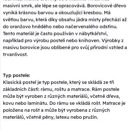
masivní smrk, ale lépe se opracovává. Borovicové dřevo
vyniká krásnou barvou a okouzlující kresbou. Má
světlou barvu, která díky obsahu jádra místy přechází až
do oranžovo hnědého nebo načervenalého odstínu.
Tento materiál je často používán v nábytkářství,
například pro výrobu postelí nebo knihoven. Výrobky z
masivu borovice jsou oblíbené pro svůj přírodní vzhled a
trvanlivost.
Typ postele:
Klasická postel je typ postele, který se skládá ze tří
základních částí: rámu, roštu a matrace. Rám postele
může být vyroben z různých materiálů, včetně dřeva,
kovu nebo laminátu. Do rámu se vkládá rošt. Matrace je
položena na rošt a může být vyrobena z různých
materiálů, včetně pěny, latexu nebo pružin.