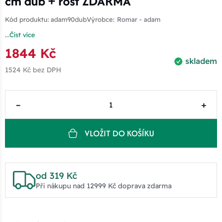
cm dub + rošt ZDARMA
Kód produktu:
adam90dub
Výrobce:
Romar - adam
...
Číst více
1844 Kč
skladem
1524 Kč
bez DPH
–
+
VLOŽIT DO KOŠÍKU
od 319 Kč
Při nákupu nad 12999 Kč doprava zdarma