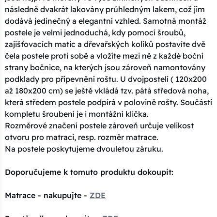
následně dvakrát lakovány průhledným lakem, což jim
dodává jedinečný a elegantní vzhled. Samotná montáž
postele je velmi jednoduchá, kdy pomocí šroubů,
zajišťovacích matic a dřevařských kolíků postavíte dvě
čela postele proti sobě a vložíte mezi ně z každé boční
strany bočnice, na kterých jsou zároveň namontovány
podklady pro připevnění roštu. U dvojpostelí ( 120x200
až 180x200 cm) se ještě vkládá tzv. pátá středová noha,
která středem postele podpírá v polovině rošty. Součástí
kompletu šroubení je i montážní klička.
Rozměrové značení postele zároveň určuje velikost
otvoru pro matraci, resp. rozměr matrace.
Na postele poskytujeme dvouletou záruku.
Doporučujeme k tomuto produktu dokoupit:
Matrace - nakupujte -
ZDE