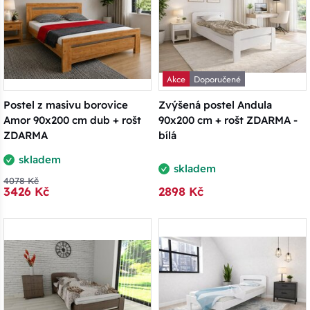
Akce
Doporučené
Postel z masivu borovice
Zvýšená postel Andula
Amor 90x200 cm dub + rošt
90x200 cm + rošt ZDARMA -
ZDARMA
bílá
skladem
skladem
4078 Kč
3426 Kč
2898 Kč