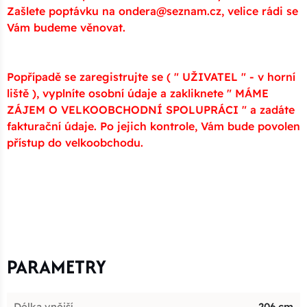
Zašlete poptávku na ondera@seznam.cz, velice rádi se
Vám budeme věnovat.
Popřípadě se zaregistrujte se ( " UŽIVATEL " - v horní
liště ), vyplníte osobní údaje a zakliknete " MÁME
ZÁJEM O VELKOOBCHODNÍ SPOLUPRÁCI " a zadáte
fakturační údaje. Po jejich kontrole, Vám bude povolen
přístup do velkoobchodu.
PARAMETRY
Délka vnější
206 cm