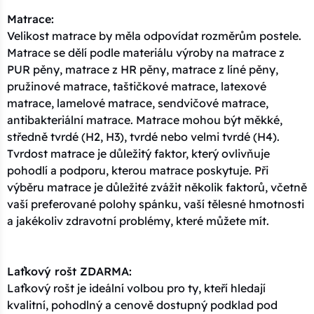
Matrace:
Velikost matrace by měla odpovídat rozměrům postele.
Matrace se dělí podle materiálu výroby na matrace z
PUR pěny, matrace z HR pěny, matrace z líné pěny,
pružinové matrace, taštičkové matrace, latexové
matrace, lamelové matrace, sendvičové matrace,
antibakteriální matrace. Matrace mohou být měkké,
středně tvrdé (H2, H3), tvrdé nebo velmi tvrdé (H4).
Tvrdost matrace je důležitý faktor, který ovlivňuje
pohodlí a podporu, kterou matrace poskytuje. Při
výběru matrace je důležité zvážit několik faktorů, včetně
vaší preferované polohy spánku, vaší tělesné hmotnosti
a jakékoliv zdravotní problémy, které můžete mít.
Laťkový rošt ZDARMA:
Laťkový rošt je ideální volbou pro ty, kteří hledají
kvalitní, pohodlný a cenově dostupný podklad pod