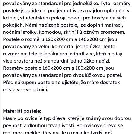
považovány za standardní pro jednolůžko. Tyto rozměry
postele jsou ideální pro jednotlivce a najdou uplatnění v
ložnici, studentském pokoji, pokoji pro hosty a dalších
pokojích. Námi nabízené postele, lze doplnit matrací,
nočními stolky, komodou, skříní i úložným prostorem.
Postele o rozměru 120x200 cm a 140x200 cm jsou
považovány za velmi komfortní jednolůžka. Tento
rozměr postele je ideální pro jednotlivce, kteří hledají
více prostoru než standardní jednolůžko nabízí.
Rozměry postele 160x200 cm a 180x200 cm jsou
považovány za standardní pro dvoulůžkovou postel.
Před nákupem postele se ujistěte, že máte dostatek
místa ve své ložnici.
Materiál postele:
Masiv borovice je typ dřeva, který je známý svou dobrou
pevností a dlouhou trvanlivostí. Borovicové dřevo se
řadí mezi měkké dřeviny. Je o malinko tvrdší než