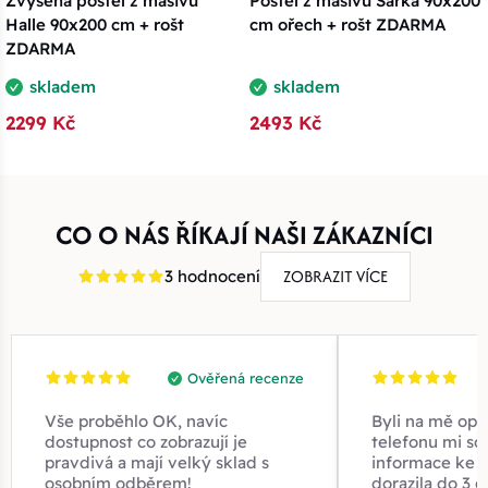
Zvýšená postel z masivu
Postel z masivu Šárka 90x200
Halle 90x200 cm + rošt
cm ořech + rošt ZDARMA
ZDARMA
skladem
skladem
2299 Kč
2493 Kč
CO O NÁS ŘÍKAJÍ NAŠI ZÁKAZNÍCI
ZOBRAZIT VÍCE
3 hodnocení
Ověřená recenze
Vše proběhlo OK, navíc
Byli na mě opr
dostupnost co zobrazují je
telefonu mi sd
pravdivá a mají velký sklad s
informace ke z
osobním odběrem!
dorazila do 3 d