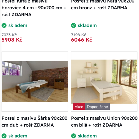
Postel Káťa z masivu
Postel z masivu Káťa 90x200
borovice 4 cm - 90x200 cm +
cm bronz + rošt ZDARMA
rošt ZDARMA
skladem
skladem
7033 Kč
7198 Kč
5908 Kč
6046 Kč
Akce
Doporučené
Postel z masivu Šárka 90x200
Postel z masivu Union 90x200
cm dub + rošt ZDARMA
cm bílá + rošt ZDARMA
skladem
skladem