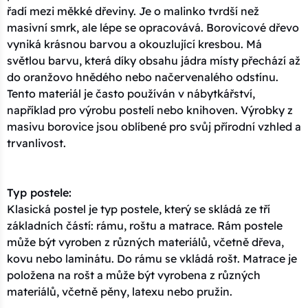
řadí mezi měkké dřeviny. Je o malinko tvrdší než
masivní smrk, ale lépe se opracovává. Borovicové dřevo
vyniká krásnou barvou a okouzlující kresbou. Má
světlou barvu, která díky obsahu jádra místy přechází až
do oranžovo hnědého nebo načervenalého odstínu.
Tento materiál je často používán v nábytkářství,
například pro výrobu postelí nebo knihoven. Výrobky z
masivu borovice jsou oblíbené pro svůj přírodní vzhled a
trvanlivost.
Typ postele:
Klasická postel je typ postele, který se skládá ze tří
základních částí: rámu, roštu a matrace. Rám postele
může být vyroben z různých materiálů, včetně dřeva,
kovu nebo laminátu. Do rámu se vkládá rošt. Matrace je
položena na rošt a může být vyrobena z různých
materiálů, včetně pěny, latexu nebo pružin.