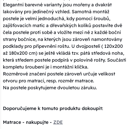
Elegantní barevné varianty jsou mořeny a dvakrát
lakovány pro jedinečný vzhled. Samotná montáž
postele je velmi jednoduchá, kdy pomocí šroubů,
zajišťovacích matic a dřevařských kolíků postavíte dvě
čela postele proti sobě a vložíte mezi ně z každé boční
strany bočnice, na kterých jsou zároveň namontovány
podklady pro připevnění roštu. U dvojpostelí ( 120x200
až 180x200 cm) se ještě vkládá tzv. pátá středová noha,
která středem postele podpírá v polovině rošty. Součástí
kompletu šroubení je i montážní klička.
Rozměrové značení postele zároveň určuje velikost
otvoru pro matraci, resp. rozměr matrace.
Na postele poskytujeme dvouletou záruku.
Doporučujeme k tomuto produktu dokoupit:
Matrace - nakupujte -
ZDE