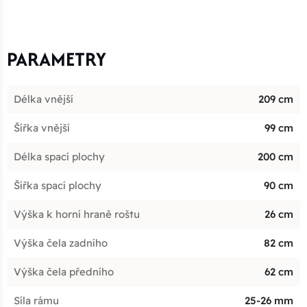
PARAMETRY
Délka vnější
209 cm
Šířka vnější
99 cm
Délka spací plochy
200 cm
Šířka spací plochy
90 cm
Výška k horní hraně roštu
26 cm
Výška čela zadního
82 cm
Výška čela předního
62 cm
Síla rámu
25-26 mm