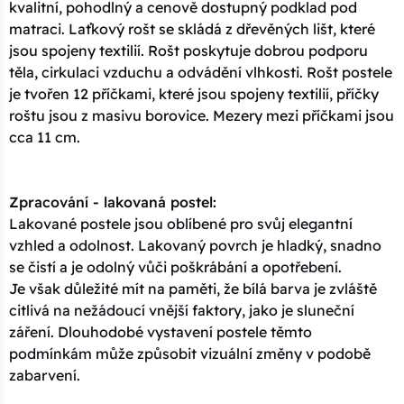
kvalitní, pohodlný a cenově dostupný podklad pod
matraci. Laťkový rošt se skládá z dřevěných lišt, které
jsou spojeny textilií. Rošt poskytuje dobrou podporu
těla, cirkulaci vzduchu a odvádění vlhkosti. Rošt postele
je tvořen 12 příčkami, které jsou spojeny textilií, příčky
roštu jsou z masivu borovice. Mezery mezi příčkami jsou
cca 11 cm.
Zpracování - lakovaná postel:
Lakované postele jsou oblíbené pro svůj elegantní
vzhled a odolnost. Lakovaný povrch je hladký, snadno
se čistí a je odolný vůči poškrábání a opotřebení.
Je však důležité mít na paměti, že bílá barva je zvláště
citlivá na nežádoucí vnější faktory, jako je sluneční
záření. Dlouhodobé vystavení postele těmto
podmínkám může způsobit vizuální změny v podobě
zabarvení.