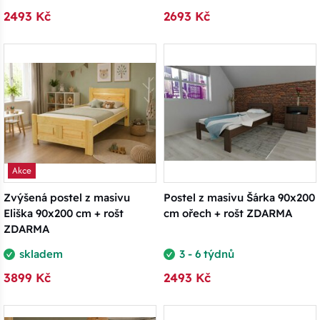
2493 Kč
2693 Kč
Akce
Zvýšená postel z masivu
Postel z masivu Šárka 90x200
Eliška 90x200 cm + rošt
cm ořech + rošt ZDARMA
ZDARMA
skladem
3 - 6 týdnů
3899 Kč
2493 Kč