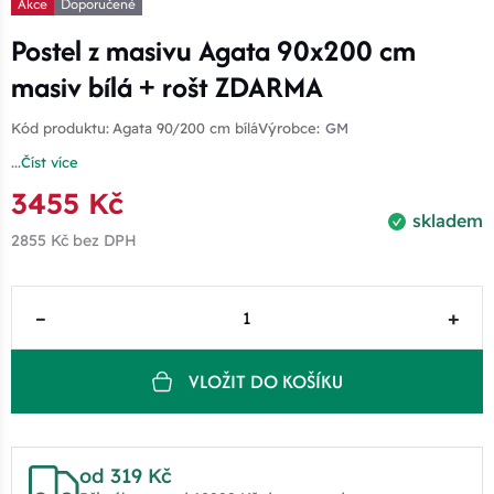
Akce
Doporučené
Postel z masivu Agata 90x200 cm
masiv bílá + rošt ZDARMA
Kód produktu:
Agata 90/200 cm bílá
Výrobce:
GM
...
Číst více
3455 Kč
skladem
2855 Kč
bez DPH
–
+
VLOŽIT DO KOŠÍKU
od 319 Kč