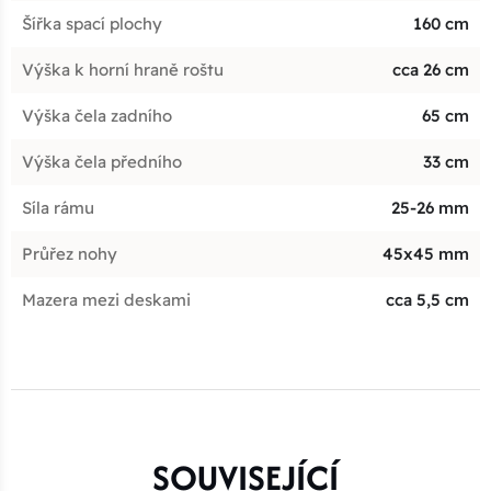
Šířka spací plochy
160 cm
Výška k horní hraně roštu
cca 26 cm
Výška čela zadního
65 cm
Výška čela předního
33 cm
Síla rámu
25-26 mm
Průřez nohy
45x45 mm
Mazera mezi deskami
cca 5,5 cm
SOUVISEJÍCÍ