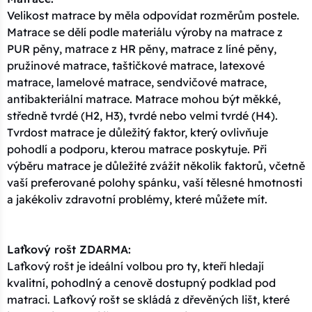
Velikost matrace by měla odpovídat rozměrům postele.
Matrace se dělí podle materiálu výroby na matrace z
PUR pěny, matrace z HR pěny, matrace z líné pěny,
pružinové matrace, taštičkové matrace, latexové
matrace, lamelové matrace, sendvičové matrace,
antibakteriální matrace. Matrace mohou být měkké,
středně tvrdé (H2, H3), tvrdé nebo velmi tvrdé (H4).
Tvrdost matrace je důležitý faktor, který ovlivňuje
pohodlí a podporu, kterou matrace poskytuje. Při
výběru matrace je důležité zvážit několik faktorů, včetně
vaší preferované polohy spánku, vaší tělesné hmotnosti
a jakékoliv zdravotní problémy, které můžete mít.
Laťkový rošt ZDARMA:
Laťkový rošt je ideální volbou pro ty, kteří hledají
kvalitní, pohodlný a cenově dostupný podklad pod
matraci. Laťkový rošt se skládá z dřevěných lišt, které