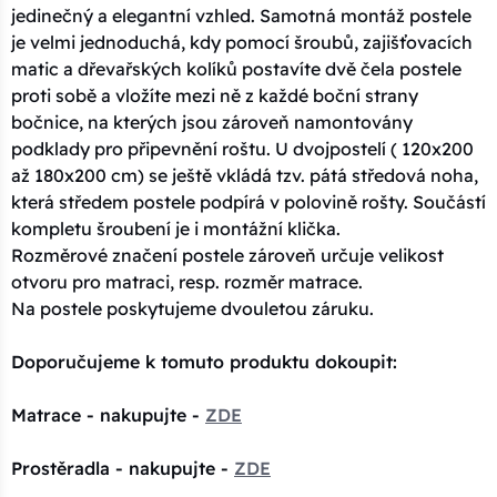
jedinečný a elegantní vzhled. Samotná montáž postele
je velmi jednoduchá, kdy pomocí šroubů, zajišťovacích
matic a dřevařských kolíků postavíte dvě čela postele
proti sobě a vložíte mezi ně z každé boční strany
bočnice, na kterých jsou zároveň namontovány
podklady pro připevnění roštu. U dvojpostelí ( 120x200
až 180x200 cm) se ještě vkládá tzv. pátá středová noha,
která středem postele podpírá v polovině rošty. Součástí
kompletu šroubení je i montážní klička.
Rozměrové značení postele zároveň určuje velikost
otvoru pro matraci, resp. rozměr matrace.
Na postele poskytujeme dvouletou záruku.
Doporučujeme k tomuto produktu dokoupit:
Matrace - nakupujte -
ZDE
Prostěradla - nakupujte -
ZDE