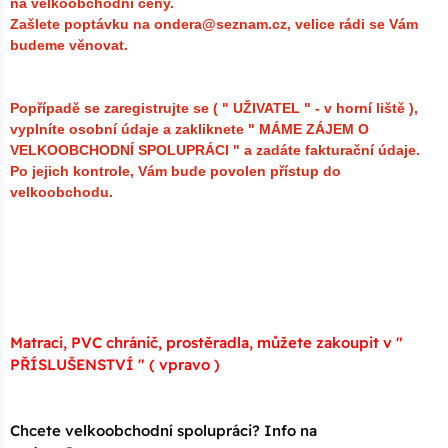
na velkoobchodní ceny.
Zašlete poptávku na ondera@seznam.cz, velice rádi se Vám
budeme věnovat.
Popřípadě se zaregistrujte se ( " UŽIVATEL " - v horní liště ),
vyplníte osobní údaje a zakliknete " MÁME ZÁJEM O
VELKOOBCHODNÍ SPOLUPRÁCI " a zadáte fakturační údaje.
Po jejich kontrole, Vám bude povolen přístup do
velkoobchodu.
Matraci, PVC chránič, prostěradla, můžete zakoupit v "
PŘÍSLUŠENSTVÍ " ( vpravo )
Chcete velkoobchodní spolupráci? Info na