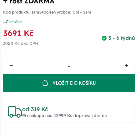
+ rošt ZDARMA
Kód produktu:
sara140olše
Výrobce:
Cbl - Sara
...
Číst více
3691 Kč
3 - 6 týdnů
3050 Kč
bez DPH
–
+
VLOŽIT DO KOŠÍKU
od 319 Kč
Při nákupu nad 12999 Kč doprava zdarma