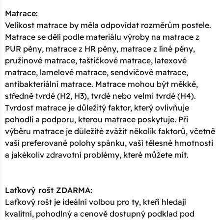
Matrace:
Velikost matrace by měla odpovídat rozměrům postele.
Matrace se dělí podle materiálu výroby na matrace z
PUR pěny, matrace z HR pěny, matrace z líné pěny,
pružinové matrace, taštičkové matrace, latexové
matrace, lamelové matrace, sendvičové matrace,
antibakteriální matrace. Matrace mohou být měkké,
středně tvrdé (H2, H3), tvrdé nebo velmi tvrdé (H4).
Tvrdost matrace je důležitý faktor, který ovlivňuje
pohodlí a podporu, kterou matrace poskytuje. Při
výběru matrace je důležité zvážit několik faktorů, včetně
vaší preferované polohy spánku, vaší tělesné hmotnosti
a jakékoliv zdravotní problémy, které můžete mít.
Laťkový rošt ZDARMA:
Laťkový rošt je ideální volbou pro ty, kteří hledají
kvalitní, pohodlný a cenově dostupný podklad pod