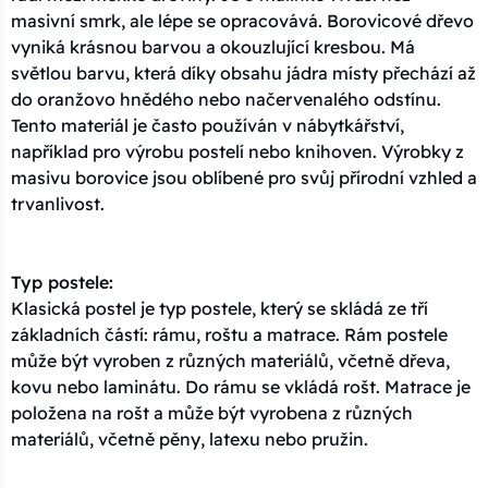
masivní smrk, ale lépe se opracovává. Borovicové dřevo
vyniká krásnou barvou a okouzlující kresbou. Má
světlou barvu, která díky obsahu jádra místy přechází až
do oranžovo hnědého nebo načervenalého odstínu.
Tento materiál je často používán v nábytkářství,
například pro výrobu postelí nebo knihoven. Výrobky z
masivu borovice jsou oblíbené pro svůj přírodní vzhled a
trvanlivost.
Typ postele:
Klasická postel je typ postele, který se skládá ze tří
základních částí: rámu, roštu a matrace. Rám postele
může být vyroben z různých materiálů, včetně dřeva,
kovu nebo laminátu. Do rámu se vkládá rošt. Matrace je
položena na rošt a může být vyrobena z různých
materiálů, včetně pěny, latexu nebo pružin.