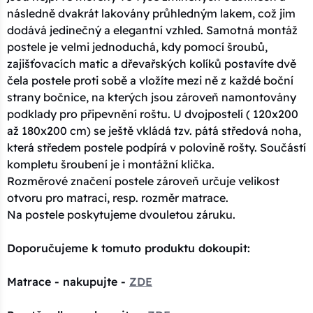
následně dvakrát lakovány průhledným lakem, což jim
dodává jedinečný a elegantní vzhled. Samotná montáž
postele je velmi jednoduchá, kdy pomocí šroubů,
zajišťovacích matic a dřevařských kolíků postavíte dvě
čela postele proti sobě a vložíte mezi ně z každé boční
strany bočnice, na kterých jsou zároveň namontovány
podklady pro připevnění roštu. U dvojpostelí ( 120x200
až 180x200 cm) se ještě vkládá tzv. pátá středová noha,
která středem postele podpírá v polovině rošty. Součástí
kompletu šroubení je i montážní klička.
Rozměrové značení postele zároveň určuje velikost
otvoru pro matraci, resp. rozměr matrace.
Na postele poskytujeme dvouletou záruku.
Doporučujeme k tomuto produktu dokoupit:
Matrace - nakupujte -
ZDE