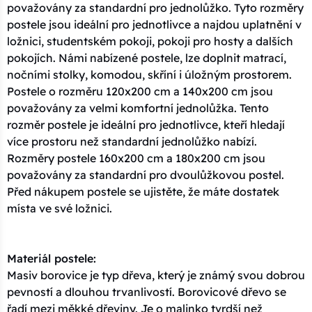
považovány za standardní pro jednolůžko. Tyto rozměry
postele jsou ideální pro jednotlivce a najdou uplatnění v
ložnici, studentském pokoji, pokoji pro hosty a dalších
pokojích. Námi nabízené postele, lze doplnit matrací,
nočními stolky, komodou, skříní i úložným prostorem.
Postele o rozměru 120x200 cm a 140x200 cm jsou
považovány za velmi komfortní jednolůžka. Tento
rozměr postele je ideální pro jednotlivce, kteří hledají
více prostoru než standardní jednolůžko nabízí.
Rozměry postele 160x200 cm a 180x200 cm jsou
považovány za standardní pro dvoulůžkovou postel.
Před nákupem postele se ujistěte, že máte dostatek
místa ve své ložnici.
Materiál postele:
Masiv borovice je typ dřeva, který je známý svou dobrou
pevností a dlouhou trvanlivostí. Borovicové dřevo se
řadí mezi měkké dřeviny. Je o malinko tvrdší než