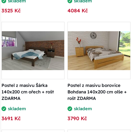
skladem
skladem
3525 Kč
4084 Kč
Postel z masivu Šárka
Postel z masivu borovice
140x200 cm ořech + rošt
Bohdana 140x200 cm olše +
ZDARMA
rošt ZDARMA
skladem
skladem
3691 Kč
3790 Kč