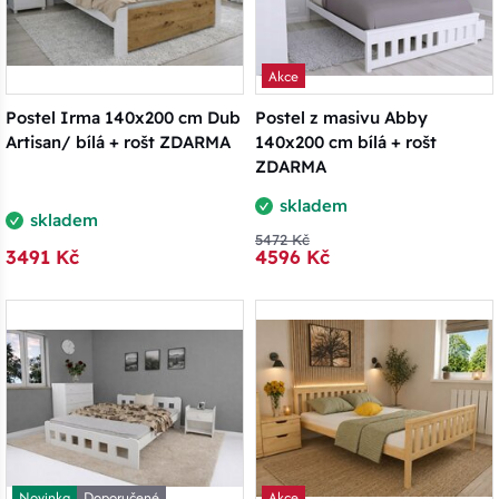
Akce
Postel Irma 140x200 cm Dub
Postel z masivu Abby
Artisan/ bílá + rošt ZDARMA
140x200 cm bílá + rošt
ZDARMA
skladem
skladem
5472 Kč
3491 Kč
4596 Kč
Novinka
Doporučené
Akce