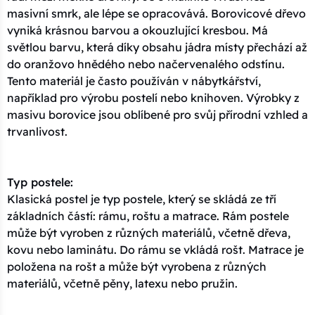
masivní smrk, ale lépe se opracovává. Borovicové dřevo
vyniká krásnou barvou a okouzlující kresbou. Má
světlou barvu, která díky obsahu jádra místy přechází až
do oranžovo hnědého nebo načervenalého odstínu.
Tento materiál je často používán v nábytkářství,
například pro výrobu postelí nebo knihoven. Výrobky z
masivu borovice jsou oblíbené pro svůj přírodní vzhled a
trvanlivost.
Typ postele:
Klasická postel je typ postele, který se skládá ze tří
základních částí: rámu, roštu a matrace. Rám postele
může být vyroben z různých materiálů, včetně dřeva,
kovu nebo laminátu. Do rámu se vkládá rošt. Matrace je
položena na rošt a může být vyrobena z různých
materiálů, včetně pěny, latexu nebo pružin.