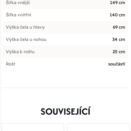
Šířka vnější
149 cm
Šířka vnitřní
140 cm
Výška čela u hlavy
69 cm
Výška čela u nohou
34 cm
Výška k roštu
25 cm
Rošt
součástí
SOUVISEJÍCÍ