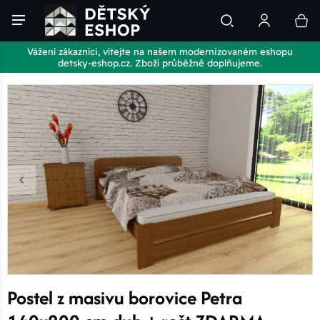
Vážení zákazníci, vítejte na našem modernizovaném eshopu
detsky-eshop.cz. Zboží průběžně doplňujeme.
Postel z masivu borovice Petra