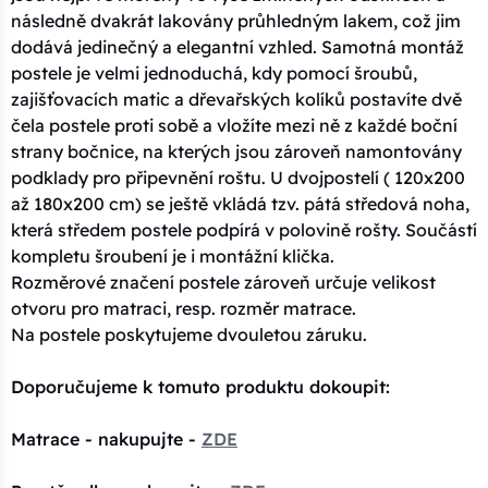
následně dvakrát lakovány průhledným lakem, což jim
dodává jedinečný a elegantní vzhled. Samotná montáž
postele je velmi jednoduchá, kdy pomocí šroubů,
zajišťovacích matic a dřevařských kolíků postavíte dvě
čela postele proti sobě a vložíte mezi ně z každé boční
strany bočnice, na kterých jsou zároveň namontovány
podklady pro připevnění roštu. U dvojpostelí ( 120x200
až 180x200 cm) se ještě vkládá tzv. pátá středová noha,
která středem postele podpírá v polovině rošty. Součástí
kompletu šroubení je i montážní klička.
Rozměrové značení postele zároveň určuje velikost
otvoru pro matraci, resp. rozměr matrace.
Na postele poskytujeme dvouletou záruku.
Doporučujeme k tomuto produktu dokoupit:
Matrace - nakupujte -
ZDE