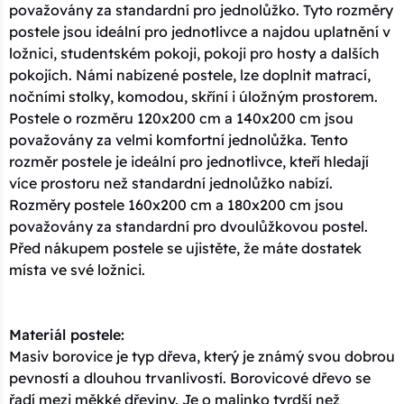
považovány za standardní pro jednolůžko. Tyto rozměry
postele jsou ideální pro jednotlivce a najdou uplatnění v
ložnici, studentském pokoji, pokoji pro hosty a dalších
pokojích. Námi nabízené postele, lze doplnit matrací,
nočními stolky, komodou, skříní i úložným prostorem.
Postele o rozměru 120x200 cm a 140x200 cm jsou
považovány za velmi komfortní jednolůžka. Tento
rozměr postele je ideální pro jednotlivce, kteří hledají
více prostoru než standardní jednolůžko nabízí.
Rozměry postele 160x200 cm a 180x200 cm jsou
považovány za standardní pro dvoulůžkovou postel.
Před nákupem postele se ujistěte, že máte dostatek
místa ve své ložnici.
Materiál postele:
Masiv borovice je typ dřeva, který je známý svou dobrou
pevností a dlouhou trvanlivostí. Borovicové dřevo se
řadí mezi měkké dřeviny. Je o malinko tvrdší než