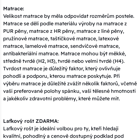
Matrace:
Velikost matrace by měla odpovídat rozměrům postele.
Matrace se dělí podle materiálu výroby na matrace z
PUR pěny, matrace z HR pěny, matrace z líné pěny,
pružinové matrace, taštičkové matrace, latexové
matrace, lamelové matrace, sendvičové matrace,
antibakteriální matrace. Matrace mohou být měkké,
středně tvrdé (H2, H3), tvrdé nebo velmi tvrdé (H4).
Tvrdost matrace je důležitý faktor, který ovlivňuje
pohodlí a podporu, kterou matrace poskytuje. Při
výběru matrace je důležité zvážit několik faktorů, včetně
vaší preferované polohy spánku, vaší tělesné hmotnosti
a jakékoliv zdravotní problémy, které můžete mít.
Laťkový rošt ZDARMA:
Laťkový rošt je ideální volbou pro ty, kteří hledají
kvalitní, pohodlný a cenově dostupný podklad pod